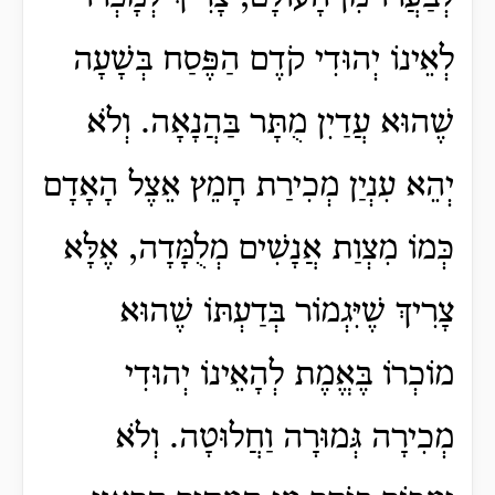
לְאֵינוֹ יְהוּדִי קֹדֶם הַפֶּסַח בְּשָׁעָה
שֶׁהוּא עֲדַיִן מֻתָּר בַּהֲנָאָה. וְלֹא
יְהֵא עִנְיַן מְכִירַת חָמֵץ אֵצֶל הָאָדָם
כְּמוֹ מִצְוַת אֲנָשִׁים מְלֻמָּדָה, אֶלָּא
צָרִיךְ שֶׁיִּגְמוֹר בְּדַעְתּוֹ שֶׁהוּא
מוֹכְרוֹ בֶּאֱמֶת לְהָאֵינוֹ יְהוּדִי
מְכִירָה גְּמוּרָה וַחֲלוּטָה. וְלֹא