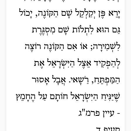
יָרֵא פֶּן יְקַלְקֵל שָׁם הַקּוֹנֶה, יָכוֹל
גַּם הוּא לִתְלוֹת שָׁם מִסְגֶּרֶת
לִשְׁמִירָה; אוֹ אִם הַקּוֹנֶה רוֹצֶה
לְהַפְקִיד אֵצֶל הַיִּשְׂרָאֵל אֶת
הַמַּפְתֵּחַ, רַֹשָאי. אֲבָל אָסוּר
שֶׁיַּנִּיחַ הַיִּשְׂרָאֵל חוֹתָם עַל הֶחָמֵץ
- עיין פרמ"ג
סעיף ד