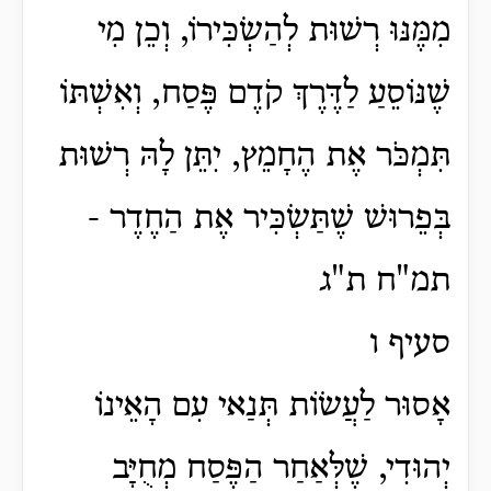
מִמֶּנּוּ רְשׁוּת לְהַשְׂכִּירוֹ, וְכֵן מִי
שֶׁנּוֹסֵעַ לַדֶּרֶךְ קֹדֶם פֶּסַח, וְאִשְׁתּוֹ
תִּמְכֹּר אֶת הֶחָמֵץ, יִתֵּן לָהּ רְשׁוּת
בְּפֵרוּשׁ שֶׁתַּשְׂכִּיר אֶת הַחֶדֶר -
תמ"ח ת"ג
סעיף ו
אָסוּר לַעֲשׂוֹת תְּנַאי עִם הָאֵינוֹ
יְהוּדִי, שֶׁלְּאַחַר הַפֶּסַח מְחֻיָּב