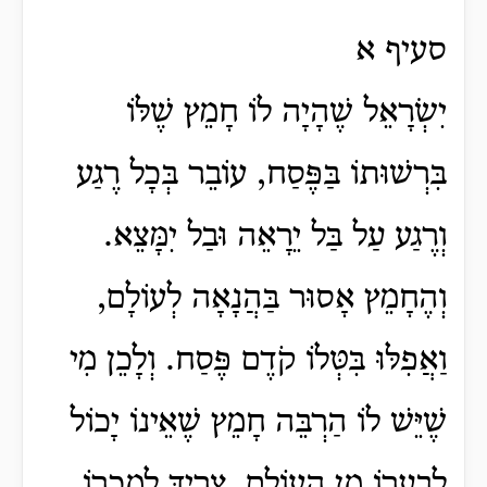
סעיף א
יִשְׂרָאֵל שֶׁהָיָה לוֹ חָמֵץ שֶׁלּוֹ
בִּרְשׁוּתוֹ בַּפֶּסַח, עוֹבֵר בְּכָל רֶגַע
וְרֶגַע עַל בַּל יֵרָאֵה וּבַל יִמָּצֵא.
וְהֶחָמֵץ אָסוּר בַּהֲנָאָה לְעוֹלָם,
וַאֲפִלּוּ בִּטְּלוֹ קֹדֶם פֶּסַח. וְלָכֵן מִי
שֶׁיֵּשׁ לוֹ הַרְבֵּה חָמֵץ שֶׁאֵינוֹ יָכוֹל
לְבַעֲרוֹ מִן הָעוֹלָם, צָרִיךְ לְמָכְרוֹ