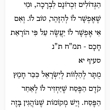
הַגְּדוֹלִים זִכְרוֹנָם לִבְרָכָה, וּמִי
שֶׁאֶפְשָׁר לוֹ לְהִזָּהֵר, טוֹב לוֹ. וְאִם
אִי אֶפְשָׁר לוֹ יַעֲשֶׂה עַל פִּי הוֹרָאַת
חָכָם - תמ"ח ת"נ
סעיף יא
מֻתָּר לְהַלְווֹת לְיִשְׂרָאֵל כִּכַּר חָמֵץ
קֹדֶם הַפֶּסַח שֶׁיַּחְזִיר לוֹ לְאַחַר
הַפֶּסַח. וְיֵשׁ מְקוֹמוֹת שֶׁנּוֹהֲגִין בָּזֶה