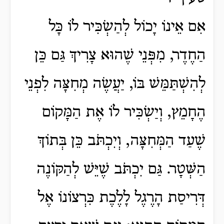
אִם אֵינוֹ יָכוֹל לְהַשְׂכִּיר לוֹ כָּל
הַחֶדֶר, מִפְּנֵי שֶׁהוּא צָרִיךְ גַּם כֵּן
לְהִשְׁתַּמֵּשׁ בּוֹ, יַעֲשֶׂה מְחִצָּה לִפְנֵי
הֶחָמֵץ, וְיַשְׂכִּיר לוֹ אֶת הַמָּקוֹם
שֶׁעַד הַמְּחִצָּה, וְיִכְתֹּב כֵּן בְּתוֹךְ
הַשְּׁטָר. גַּם יִכְתֹּב שֶׁיֵּשׁ לְהַקּוֹנֶה
דְּרִיסַת הָרֶגֶל לָלֶכֶת כִּרְצוֹנוֹ אֶל