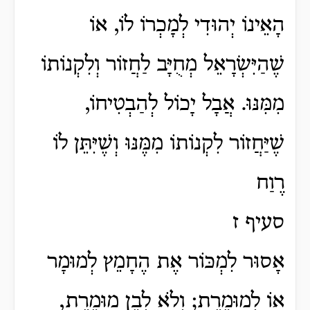
הָאֵינוֹ יְהוּדִי לְמָכְרוֹ לוֹ, אוֹ
שֶׁהַיִּשְׂרָאֵל מְחֻיָּב לַחֲזוֹר וְלִקְנוֹתוֹ
מִמִּנּוּ. אֲבָל יָכוֹל לְהַבְטִיחוֹ,
שֶׁיַּחֲזוֹר לִקְנוֹתוֹ מִמֶּנּוּ וְשֶׁיִּתֵּן לוֹ
רֶוַח
סעיף ז
אָסוּר לִמְכּוֹר אֶת הֶחָמֵץ לְמוּמָר
אוֹ לְמוּמֶרֶת; וְלֹא לְבֶן מוּמֶרֶת,