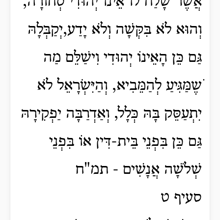
אֲשֶׁר שָׁלַח לוֹ אֵינוֹ יְהוּדִי סְחוֹרָה,
וְהוּא לֹא בִּקְּשָׁה וְלֹא יָדַע,יְקַבְּלָהּ
גַּם כֵּן הָאֵינוֹ יְהוּדִי וִישַׁלֵּם מַה
ֹשֶמַּגִּיעַ לְהַמֵּבִיא, וְהַיִּשְׂרָאֵל לֹא
יִתְעַסֵּק בָּהּ כְּלָל, וְאַדְרַבָּה יַפְקִירָהּ
גַּם כֵּן בִּפְנֵי בֵּית-דִּין אוֹ בִּפְנֵי
שְׁלֹשָׁה אֲנָשִׁים - תמ"ח
סעיף ט