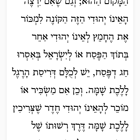
הַמָּקוֹם הַהוּא; וְגַם שֶׁאִם יִרְצֶה
הָאֵינוֹ יְהוּדִי הַזֶּה הַקּוֹנֶה לִמְכּוֹר
אֶת הֶחָמֵץ לְאֵינוֹ יְהוּדִי אַחֵר
בְּתוֹךְ הַפֶּסַח אוֹ לְיִשְׂרָאֵל בְּאִסְרוּ
חַג דְפֶּסַח, יֵשׁ לְכֻלָּם דְּרִיסַת הָרֶגֶל
לָלֶכֶת שָׁמָּה. וְכֵן אִם מַשְׂכִּיר אוֹ
מוֹכֵר לְהָאֵינוֹ יְהוּדִי חֶדֶר שֶׁצְּרִיכִין
לָלֶכֶת שָׁמָּה דֶּרֶךְ רְשׁוּתוֹ שֶׁל