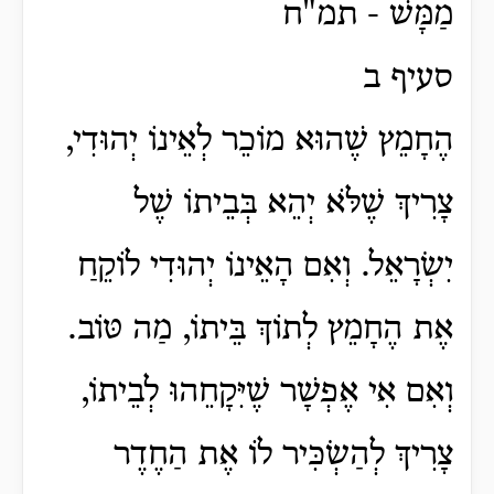
מַמָּשׁ - תמ"ח
סעיף ב
הֶחָמֵץ שֶׁהוּא מוֹכֵר לְאֵינוֹ יְהוּדִי,
צָרִיךְ שֶׁלֹּא יְהֵא בְּבֵיתוֹ שֶׁל
יִשְׂרָאֵל. וְאִם הָאֵינוֹ יְהוּדִי לוֹקֵחַ
אֶת הֶחָמֵץ לְתוֹךְ בֵּיתוֹ, מַה טּוֹב.
וְאִם אִי אֶפְשָׁר שֶׁיִּקָחֵהוּ לְבֵיתוֹ,
צָרִיךְ לְהַשְׂכִּיר לוֹ אֶת הַחֶדֶר