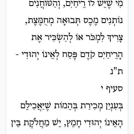
מִי שֶׁיֵּשׁ לוֹ רֵיחַיִם, וְהַטּוֹחֲנִים
נוֹתְנִים מֶכֶס תְּבוּאָה מְחֻמֶּצֶת,
צָרִיךְ לִמְכֹּר אוֹ לְהַשְׂכִּיר אֶת
הָרֵיחַיִם קֹדֶם פֶּסַח לְאֵינוֹ יְהוּדִי -
ת"נ
סעיף י
בְּעִנְיַן מְכִירַת בְּהֵמוֹת שֶׁיַּאֲכִילֵם
הָאֵינוֹ יְהוּדִי חָמֵץ, יֵשׁ מַחֲלֹקֶת בֵּין