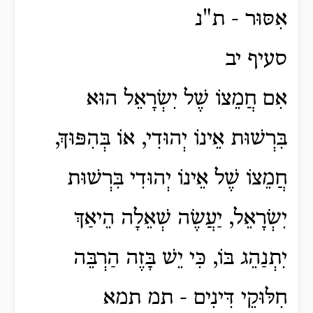
אִסּוּר - ת"נ
סעיף יב
אִם חֲמֵצוֹ שֶׁל יִשְׂרָאֵל הוּא
בִּרְשׁוּת אֵינוֹ יְהוּדִי, אוֹ בְּהִפּוּךְ,
חֲמֵצוֹ שֶׁל אֵינוֹ יְהוּדִי בִּרְשׁוּת
יִשְׂרָאֵל, יַעֲשֶׂה שְׁאֵלָה הֵיאַךְ
יִתְנַהֵג בּוֹ, כִּי יֵשׁ בָּזֶה הַרְבֵּה
חִלּוּקֵי דִּינִים - תמ תמא