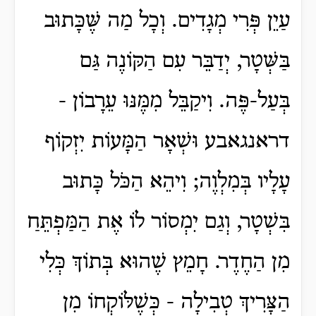
עַיֵן פְּרִי מְגָדִים. וְכָל מַה שֶּׁכָּתוּב
בַּשְּׁטָר, יְדַבֵּר עִם הַקּוֹנֶה גַּם
בְּעַל-פֶּה. וִיקַבֵּל מִמֶּנּוּ עֵרָבוֹן -
דראנגאבע וּשְׁאָר הַמָּעוֹת יִזְקוֹף
עָלָיו בְּמִלְוֶה; וִיהֵא הַכֹּל כָּתוּב
בִּשְׁטָר, וְגַם יִמְסוֹר לוֹ אֶת הַמַּפְתֵּחַ
מִן הַחֶדֶר. חָמֵץ שֶׁהוּא בְּתוֹךְ כְּלִי
הַצָּרִיךְ טְבִילָה - כְּשֶׁלּוֹקְחוֹ מִן