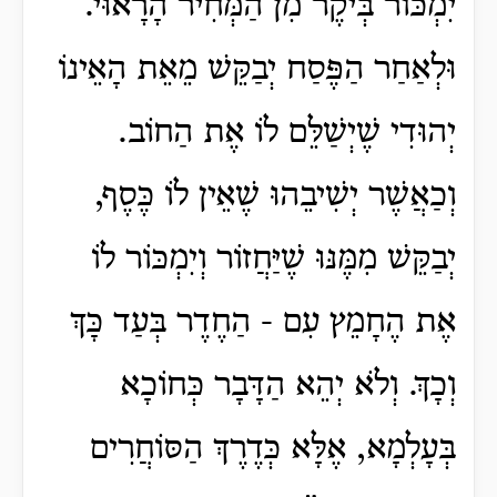
יִמְכּוֹר בְּיֹקֶר מִן הַמְּחִיר הָרָאוּי.
וּלְאַחַר הַפֶּסַח יְבַקֵּשׁ מֵאֵת הָאֵינוֹ
יְהוּדִי שֶׁיְשַׁלֵּם לוֹ אֶת הַחוֹב.
וְכַאֲשֶׁר יְשִׁיבֵהוּ שֶׁאֵין לוֹ כֶּסֶף,
יְבַקֵּשׁ מִמֶּנּוּ שֶׁיַּחֲזוֹר וְיִמְכּוֹר לוֹ
אֶת הֶחָמֵץ עִם - הַחֶדֶר בְּעַד כָּךְ
וְכָךְ. וְלֹא יְהֵא הַדָּבָר כְּחוֹכָא
בְּעָלְמָא, אֶלָּא כְּדֶרֶךְ הַסּוֹחֲרִים