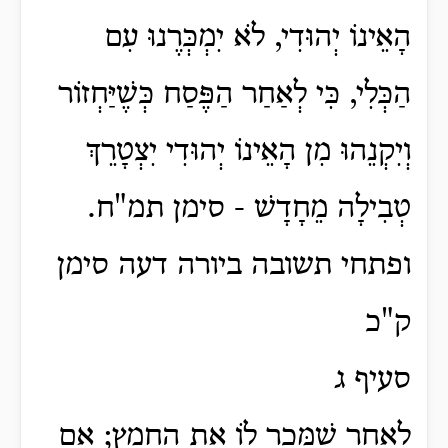
הָאֵינוֹ יְהוּדִי, לֹא יִמְכְּרֶנוּ עִם
הַכְּלִי, כִּי לְאַחַר הַפֶּסַח כְּשֶׁיַּחְזוֹר
וְיִקְנֵהוּ מִן הָאֵינוֹ יְהוּדִי יִצְטָרֵךְ
טְבִילָה מֵחָדָשׁ - סימן תמ"ח.
ופתחי תשובה ביורה דעה סימן
ק"כ
סעיף ג
לְאַחַר שֶׁמָּכַר לוֹ אֶת הֶחָמֵץ; אִם