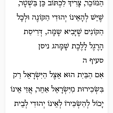
הַמּוֹכֵר, צָרִיךְ לִכְתּוֹב כֵּן בַּשְׁטָר,
שֶׁיֵּשׁ לְהָאֵינוֹ יְהוּדִי הַקּוֹנֶה וּלְכָל
הַקּוֹנִים שֶׁיָּבִיא שָמָּה, דְּרִיסַת
הָרֶגֶל לָלֶכֶת שָׁמָּהג ניסן
סעיף ה
אִם הַבַּיִת הוּא אֵצֶל הַיִּשְׂרָאֵל רַק
בִּשְׂכִירוּת מִיִּשְׂרָאֵל אַחֵר, אֲזַי אֵינוֹ
יָכוֹל לְהַשְׂכִּירוֹ לְאֵינוֹ יְהוּדִי לְבֵית