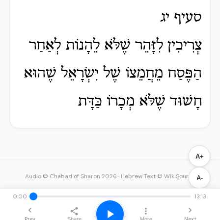
סעיף יג
צְרִיכִין לִזָּהֵר שֶׁלֹּא לֵהָנוֹת לְאַחַר
הַפֶּסַח מֵחֲמֵצוֹ שֶׁל יִשְׂרָאֵל שֶׁהוּא
חָשׁוּד שֶׁלֹּא מְכָרוֹ כַּדָּת
A+
Audio © Chabad of Sharon 2026
·
Hebrew Text © WikiSource
A-
0:00
13:13
Prev
Next
Share
More