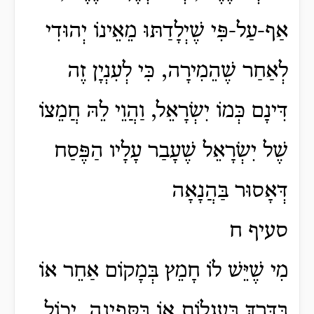
אַף-עַל-פִּי שֶׁיְלָדַתּוּ מֵאֵינוֹ יְהוּדִי
לְאַחַר שֶׁהֵמִירָה, כִּי לְעִנְיָן זֶה
דִּינָם כְּמוֹ יִשְׂרָאֵל, וַהֲוֵי לֵהּ חֲמֵצוֹ
שֶׁל יִשְׂרָאֵל שֶׁעָבַר עָלָיו הַפֶּסַח
דְּאָסוּר בַּהֲנָאָה
סעיף ח
מִי שֶׁיֵּשׁ לוֹ חָמֵץ בְּמָקוֹם אַחֵר אוֹ
בַּדֶּרֶךְ בַּעֲגָלוֹת אוֹ בַּסְּפִינָה, יָכוֹל