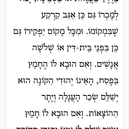
לְמָכְרוֹ גַּם כֵּן אַגַּב קַרְקַע
שֶׁבִּמְקוֹמוֹ. וּמִכָּל מָקוֹם יַפְקִירוֹ גַּם
כֵּן בִּפְנֵי בֵּית-דִּין אוֹ שְׁלֹשָׁה
אֲנָשִׁים. וְאִם הוּבָא לוֹ הֶחָמֵץ
בַּפֶסַח, הָאֵינוֹ יְהוּדִי הַקּוֹנֶה הוּא
יְשַׁלֵּם שְׂכַר הָעֲגָלָה וְיֶתֶר
הַהוֹצָאוֹת. וְאִם הוּבָא לוֹ חָמֵץ