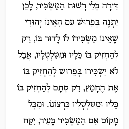
דִּירָה בְּלִי רְשׁוּת הַמַּשְׂכִּיר, לָכֵן
יַתְנֶה בְּפֵרוּשׁ עִם הָאֵינוֹ יְהוּדִי
שֶׁאֵינוֹ מַשְׂכִּירוֹ לוֹ לָדוּר בּוֹ, רַק
לְהַחְזִיק בּוֹ כֵּלָיו וּמִטַּלְטְלָיו, אֲבָל
לֹא יַשְׂכִּירוֹ בְּפֵרוּשׁ לְהַחְזִיק בּוֹ
אֶת הֶחָמֵץ, רַק סְתָם לְהַחְזִיק בּוֹ
כֵּלָיו וּמִטַּלְטְלָיו כִּרְצוֹנוֹ. וּמִכָּל
מָקוֹם אִם הַמַּשְׂכִּיר בָּעִיר, יִקַּח