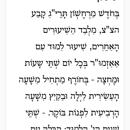
בְּחֹדֶשׁ מַרְחֶשְׁוֹן תָּרֵיּ"גִ קָבַע
הצ"צ, מִלְבַד הַשִׁיעוּרִים
הַָאַחֵרִים, שִׁיעוּר לִמוּד עִם
אַאַזְמוּ"ר בְּכָל יוֹם שְׁתֵּי שָעוֹת
וּמֶחְצָה - בְּחוֹרֶף מַתְחִיל מִשָׁעָה
הָעַשִׂירִית לַיְלָה וּבַקַיִץ מִשָׁעָה
הָרְבִיעִית לִפְנוֹת בּוֹקֶר. - שְׁתֵּי
שָׁנִים הָיָ' הַלִמוּד: קַבָּלָה עִם