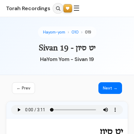
☰
Torah Recordings
Hayom-yom
010
019
יט סיון - Sivan 19
HaYom Yom - Sivan 19
← Prev
Next →
יט סיון