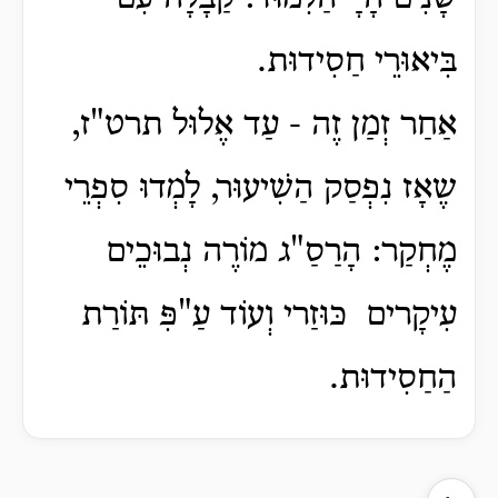
בִּיאוּרֵי חַסִידוּת.
אַחַר זְמַן זֶה - עַד אֶלוּל תרט"ז,
שֶאָז נִפְסַק הַשִׁיעוּר, לָמְדוּ סִפְרֵי
מֶחְקַר: הָרַסַ"ג מוֹרֶה נְבוּכֵים
עִיקָרים כּוּזַרי וְעוֹד עַ"פִּ תּוֹרַת
הַחַסִידוּת.