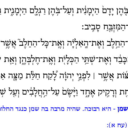
ֹ֤הֶן יָדָם֙ הַיְמָנִ֔ית וְעַל־בֹּ֥הֶן רַגְלָ֖ם הַיְמָנִ֑ית וַי
מִּזְבֵּ֖חַ סָבִֽיב׃
הַחֵ֣לֶב וְאֶת־הָֽאַלְיָ֗ה וְאֶֽת־כָּל־הַחֵלֶב֮ אֲשֶׁ֣ר 
ָבֵ֔ד וְאֶת־שְׁתֵּ֥י הַכְּלָיֹ֖ת וְאֶֽת־חֶלְבְּהֶ֑ן וְאֵ֖ת שׁ
ּ֜וֹת אֲשֶׁ֣ר ׀ לִפְנֵ֣י יְהוָ֗ה לָ֠קַח חַלַּ֨ת מַצָּ֤ה אַחַ
֖ת וְרָקִ֣יק אֶחָ֑ד וַיָּ֨שֶׂם֙ עַל־הַ֣חֲלָבִ֔ים וְעַ֖ל שׁ֥וֹ
שמן
- היא רבוכה.
שהיה מרבה בה שמן כנגד החלות
(עח א):