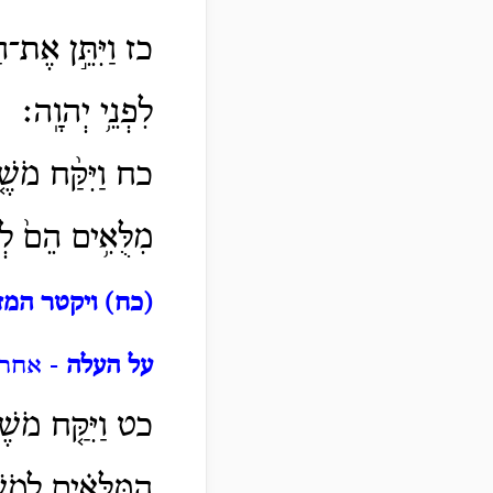
כז וַיִּתֵּ֣ן אֶת־הַכ
לִפְנֵ֥י יְהוָֽה׃
כח וַיִּקַּ֨ח מֹשֶׁ
מִלֻּאִ֥ים הֵם֙ לְר
(כח) ויקטר המ
על העלה
- אחר 
כט וַיִּקַּ֤ח מֹשֶׁ
הַמִּלֻּאִ֗ים לְמֹש