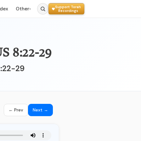
Support Torah
ndex
Other
▾
Recordings
VITICUS 8:22-29
8:22-29
← Prev
Next →