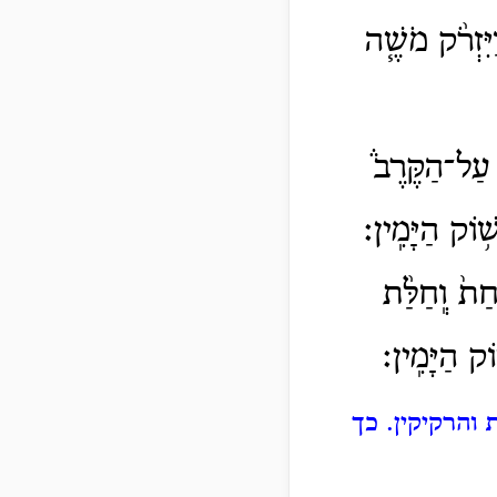
ִּזְרֹ֨ק מֹשֶׁ֧ה
עַל־הַקֶּרֶב֒
֥וֹק הַיָּמִֽין׃
ת֙ וְֽחַלַּ֨ת
ק הַיָּמִֽין׃
 והרקיקין.
כך