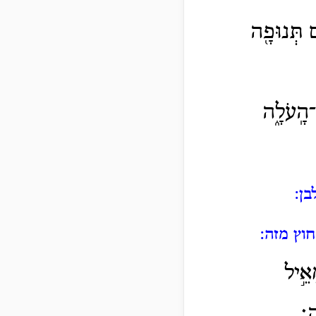
֛ם תְּנוּפָ֖ה
־הָֽעֹלָ֑ה
ן:
וץ מזה:
אֵ֣יל
ה׃