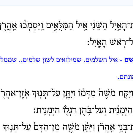
ָאַ֣יִל הַשֵּׁנִ֔י אֵ֖יל הַמִּלֻּאִ֑ים וַֽיִּסְמְכ֞וּ אַֽהֲרֹ֧ן ו
־רֹ֥אשׁ הָאָֽיִל׃
ים
- איל השלמים.
שמילואים לשון שלמים,.
שממלא
נתם.
ִּקַּ֤ח מֹשֶׁה֙ מִדָּמ֔וֹ וַיִּתֵּ֛ן עַל־תְּנ֥וּךְ אֹֽזֶן־אַהֲרֹ֖
 הַיְמָנִ֔ית וְעַל־בֹּ֥הֶן רַגְל֖וֹ הַיְמָנִֽית׃
ְּנֵ֣י אַֽהֲרֹ֗ן וַיִּתֵּ֨ן מֹשֶׁ֤ה מִן־הַדָּם֙ עַל־תְּנ֤וּךְ א