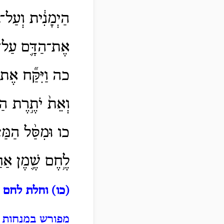
הַיְמָנִ֔ית וְעַל־בּ
אֶת־הַדָּ֛ם עַל־הַ
כה וַיִּקַּ֞ח אֶת־
וְאֵת֙ יֹתֶ֣רֶת הַכּ
כו וּמִסַּ֨ל הַמַּצ
לֶ֥חֶם שֶׁ֛מֶן אַחַ
(כו) וחלת לחם 
מפורש במנחות 