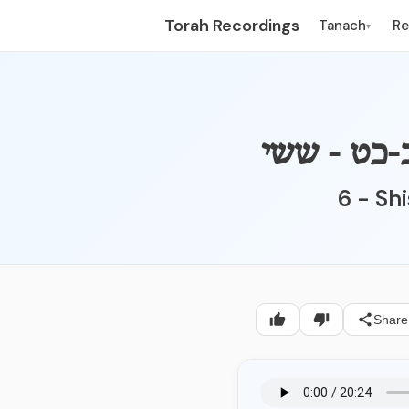
Torah Recordings
Tanach
R
▾
6 - Sh
Share