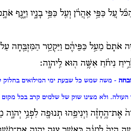
ֹּ֔ל עַ֚ל כַּפֵּ֣י אַֽהֲרֹ֔ן וְעַ֖ל כַּפֵּ֣י בָנָ֑יו וַיָּ֧נֶף אֹתָ
֤ה אֹתָם֙ מֵעַ֣ל כַּפֵּיהֶ֔ם וַיַּקְטֵ֥ר הַמִּזְבֵּ֖חָה עַל
ֵ֣יחַ נִיחֹ֔חַ אִשֶּׁ֥ה ה֖וּא לַֽיהוָֽה׃
זבחה
- משה שמש כל שבעת ימי המילואים בחלוק לב
העולה.
ולא מצינו שוק של שלמים קרב בכל מקום ח
ה֙ אֶת־הֶ֣חָזֶ֔ה וַיְנִיפֵ֥הוּ תְנוּפָ֖ה לִפְנֵ֣י יְהוָ֑ה מֵ
ֶׁ֤ה הָיָה֙ לְמָנָ֔ה כַּֽאֲשֶׁ֛ר צִוָּ֥ה יְהוָ֖ה אֶת־מֹשֶֽׁ