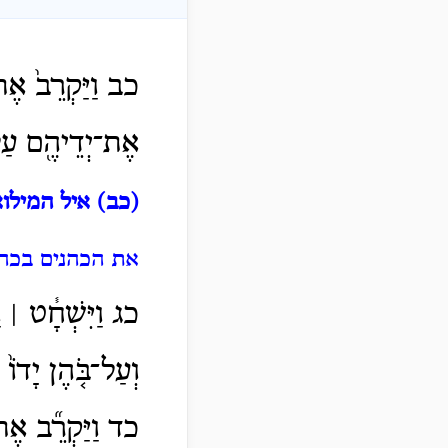
כב וַיַּקְרֵב֙ אֶת־ה
אֶת־יְדֵיהֶ֖ם עַל
(כב) איל המילוא
את הכהנים בכהו
כג וַיִּשְׁחָ֓ט ׀ וַי
וְעַל־בֹּ֤הֶן יָדוֹ֙
כד וַיַּקְרֵ֞ב אֶת־ב