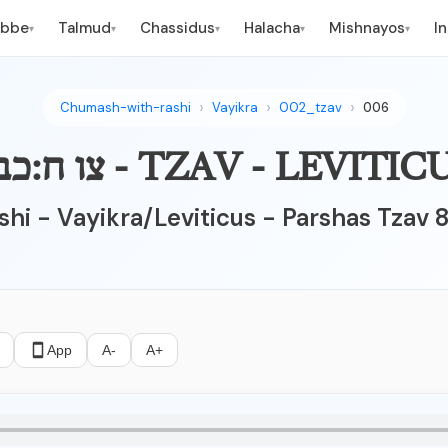
ebbe
Talmud
Chassidus
Halacha
Mishnayos
I
▾
▾
▾
▾
▾
Chumash-with-rashi
Vayikra
002_tzav
006
TZAV - LE - צו ח:כב-כט - ששי
ishi - Vayikra/Leviticus - Parshas Tzav 
App
A-
A+