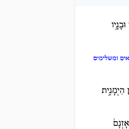
ּבָנָ֛יו
ים ומשלימים
ן הַיְמָנִ֑ית
ָזְנָם֙