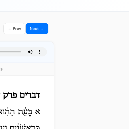
← Prev
Next →
es
דברים פרק י
א בָּעֵ֨ת הַהִ֜וא 
כָּרִ֣אשֹׁנִ֔ים וַֽע