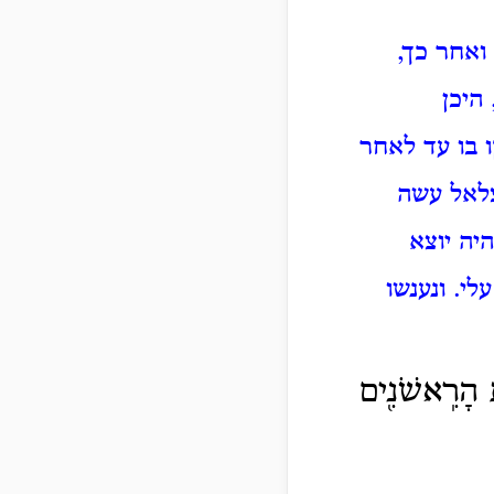
ואחר כך,
היכן
 בו עד לאחר
לאל עשה
היה יוצא
עלי.
ונענשו
 הָרִֽאשֹׁנִ֖ים