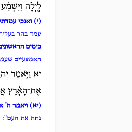
לָ֑יְלָה וַיִּשְׁמַ
(י) ואנכי עמדתי
עמד בהר בעליה 
כימים הראשונים
האמצעיים שעמד
יא וַיֹּ֤אמֶר יְהוָה֙
אֶת־הָאָ֔רֶץ אֲשׁ
(יא) ויאמר ה' אל
נחה את העם":