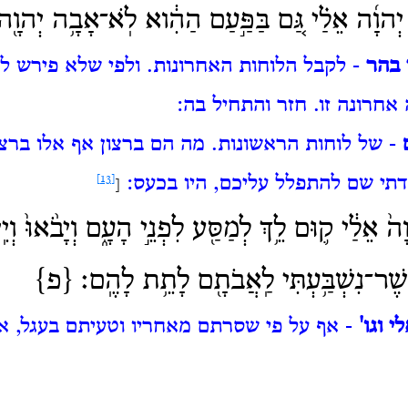
֨ע יְהוָ֜ה אֵלַ֗י גַּ֚ם בַּפַּ֣עַם הַהִ֔וא לֹֽא־אָבָ֥ה יְהוָ֖
 בהר
- לקבל הלוחות האחרונות.
ולפי שלא פירש ל
אחרונה זו.
חזר והתחיל בה:
- של לוחות הראשונות.
מה הם ברצון אף אלו ברצו
תי שם להתפלל עליכם, היו בכעס:
[13]
[
 אֵלַ֔י ק֛וּם לֵ֥ךְ לְמַסַּ֖ע לִפְנֵ֣י הָעָ֑ם וְיָבֹ֨אוּ֙ וְיִֽי
ֶר־נִשְׁבַּ֥עְתִּי לַֽאֲבֹתָ֖ם לָתֵ֥ת לָהֶֽם׃ {פ}
י וגו'
- אף על פי שסרתם מאחריו וטעיתם בעגל, א