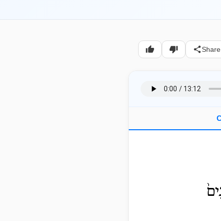
Share
C
ים֙