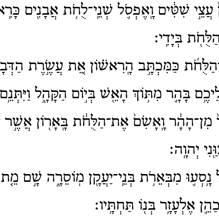
 עֲצֵ֣י שִׁטִּ֔ים וָֽאֶפְסֹ֛ל שְׁנֵֽי־לֻחֹ֥ת אֲבָנִ֖ים כָּרִֽא
לֻּחֹ֖ת בְּיָדִֽי׃
־הַלֻּחֹ֜ת כַּמִּכְתָּ֣ב הָֽרִאשׁ֗וֹן אֵ֚ת עֲשֶׂ֣רֶת הַדְּבָ
ֵיכֶ֥ם בָּהָ֛ר מִתּ֥וֹךְ הָאֵ֖שׁ בְּי֣וֹם הַקָּהָ֑ל וַיִּתְּנֵ֥ם
 מִן־הָהָ֔ר וָֽאָשִׂם֙ אֶת־הַלֻּחֹ֔ת בָּֽאָר֖וֹן אֲשֶׁ֣ר עָשׂ
ַּ֖נִי יְהוָֽה׃
֗ל נָ֥סְע֛וּ מִבְּאֵרֹ֥ת בְּנֵֽי־יַעֲקָ֖ן מֽוֹסֵרָ֑ה שָׁ֣ם מֵ֤ת 
ְכַהֵ֛ן אֶלְעָזָ֥ר בְּנ֖וֹ תַּחְתָּֽיו׃