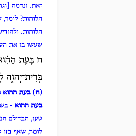
זאת.
ונדמה [וג
הלוחות?
לומר, 
הלוחות.
ולהודי
שעשו בו את העג
ח בָּעֵ֣ת הַהִ֗וא 
בְּרִית־יְהוָ֑ה לַֽע
(ח) בעת ההוא הב
בעת ההוא
- בשנ
טעו,
הבדילם המ
לומר, שאף בזו ל