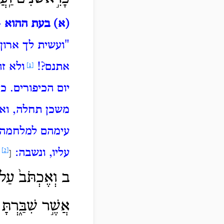
(א) בעת ההוא
-
"ועשית לך ארון
אתנם?!
ולא ז
[1]
יום הכיפורים.
כי
משכן תחלה, ואח
עימהם למלחמה
עליו, ונשבה:
[2]
[
ב וְאֶכְתֹּב֙ עַל־
אֲשֶׁ֣ר שִׁבַּ֑רְתָּ 