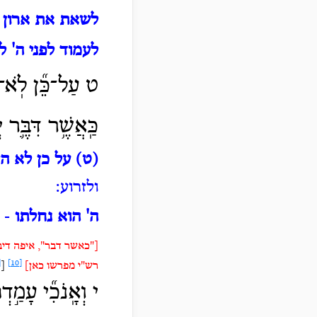
לשאת את ארון
-
לעמוד לפני ה' 
ט עַל־כֵּ֞ן לֹֽא־הָ
כַּֽאֲשֶׁ֥ר דִּבֶּ֛ר 
(ט) על כן לא הי
ולזרוע:
ה' הוא נחלתו
- נ
["כאשר דבר", איפה דיב
]
[10]
רש"י מפרשו כאן
]
[
י וְאָֽנֹכִ֞י
עָמַ֣דְתּ