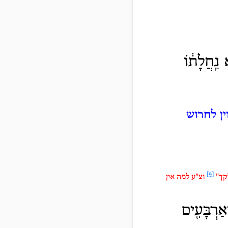
נַֽחֲלָת֔וֹ
ין לחרוש
[9]
לקך"
וצ"ע למה אין
אַרְבָּעִ֖ים