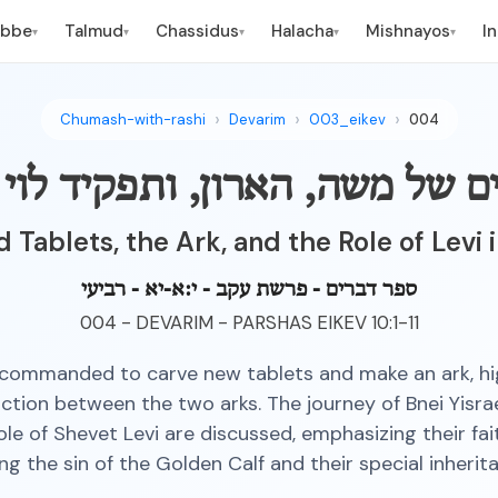
ebbe
Talmud
Chassidus
Halacha
Mishnayos
I
▾
▾
▾
▾
▾
Chumash-with-rashi
Devarim
003_eikev
004
ם של משה, הארון, ותפקיד לו
Tablets, the Ark, and the Role of Levi 
ספר דברים - פרשת עקב - י:א-יא - רביעי
004 - DEVARIM - PARSHAS EIKEV 10:1-11
commanded to carve new tablets and make an ark, hi
nction between the two arks. The journey of Bnei Yisra
ole of Shevet Levi are discussed, emphasizing their fai
ng the sin of the Golden Calf and their special inherit