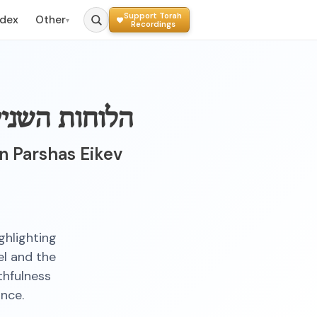
Support Torah
ndex
Other
▾
Recordings
הלוחות השניי
in Parshas Eikev
ghlighting
el and the
thfulness
ance.