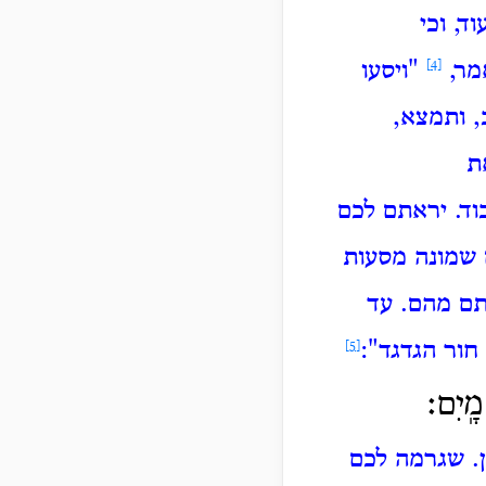
וד, וכי
מר,
[4]
"ויסעו
, ותמצא,
ת
וד.
יראתם לכם
 שמונה מסעות
אתם מהם.
עד
חור הגדגד":
[5]
מָֽיִם׃
. שגרמה לכם