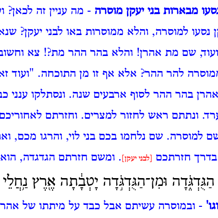
נסעו מבארות בני יעקן מוסרה
- מה עניין זה לכאן?
וע
 נסעו למוסרה, והלא ממוסרות באו לבני יעקן?
שנא
עוד, שם מת אהרן! והלא בהר ההר מת?!
צא וחשוב
מוסרה להר ההר?
אלא אף זו מן התוכחה.
"ועוד זא
הרן בהר ההר לסוף ארבעים שנה.
ונסתלקו ענני כב
רד.
ונתתם ראש לחזור למצרים.
וחזרתם לאחוריכם
ם למוסרה.
שם נלחמו בכם בני לוי, והרגו מכם, ו
בדרך חזרתכם
.
ומשם חזרתם הגדגדה, הוא 
[לבני יעקן]
 הַגֻּדְגֹּ֑דָה וּמִן־הַגֻּדְגֹּ֣דָה יָטְבָ֔תָה אֶ֖רֶץ נַ֥חֲלֵי 
ו'
- ובמוסרה עשיתם אבל כבד על מיתתו של אהרן