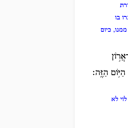
רת
ו בו
מנו, כיום
ֲר֣וֹן
הַיּ֥וֹם הַזֶּֽה׃
לוי לא