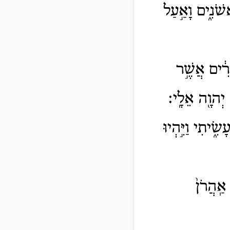
שֹׁנִ֑ים וָאַ֣עַל
רִ֔ים אֲשֶׁ֣ר
 יְהוָ֖ה אֵלָֽי׃
ִ֑יתִי וַיִּ֣הְיוּ
אַֽהֲרֹן֙