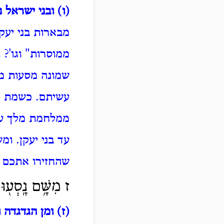
(ו) ובני ישראל 
מבארות בני יעקן
ממוסרות" וגו'?
ו
שמונה מסעות מ
עשיתם.
כשמת א
ממלחמת מלך ע
עד בני יעקן.
ומש
שהחזירו אתכם 
ז מִשָּׁ֥ם נָֽסְע֖וּ
(ז) ומן הגדגדה וג