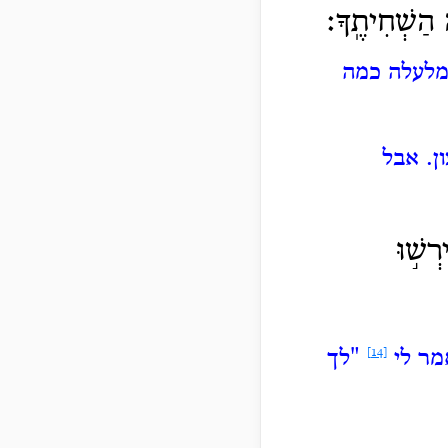
ה הַשְׁחִיתֶֽךָ׃
מלעלה כמה
ן.
אבל
רְשׁ֣וּ
מר לי
[14]
"לך