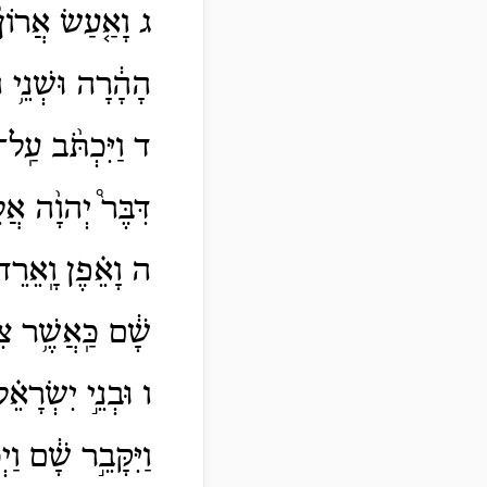
ג וָאַ֤עַשׂ אֲרוֹן֙
הָהָ֔רָה וּשְׁנֵ֥י הַ
ד וַיִּכְתֹּ֨ב עַֽל
דִּבֶּר֩ יְהוָ֨ה אֲל
ה וָאֵ֗פֶן וָֽאֵרֵד֙
שָׁ֔ם כַּֽאֲשֶׁ֥ר צִו
ו וּבְנֵ֣י יִשְׂרָאֵ
וַיִּקָּבֵ֣ר שָׁ֔ם וַי