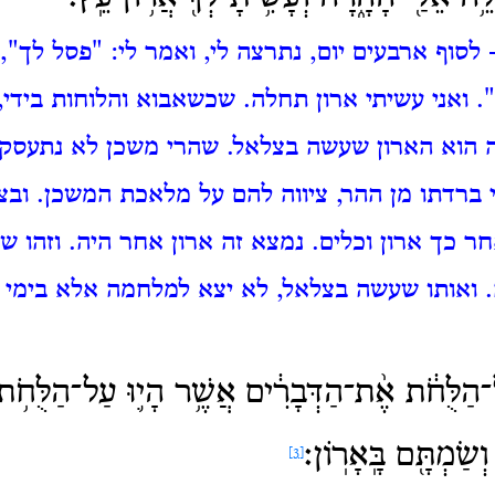
 לסוף ארבעים יום, נתרצה לי, ואמר לי:
"פסל לך",
".
ואני עשיתי ארון תחלה.
שכשאבוא והלוחות בידי, 
ה הוא הארון שעשה בצלאל.
שהרי משכן לא נתעסקו
 ברדתו מן ההר, ציווה להם על מלאכת המשכן.
ובצ
ר כך ארון וכלים.
נמצא זה ארון אחר היה.
וזהו ש
.
ואותו שעשה בצלאל, לא יצא למלחמה אלא בימי 
הַלֻּחֹ֔ת אֶ֨ת־הַדְּבָרִ֔ים אֲשֶׁ֥ר הָי֛וּ עַל־הַלֻּחֹ֥ת
וְשַׂמְתָּ֖ם בָּֽאָרֽוֹן׃
[3]