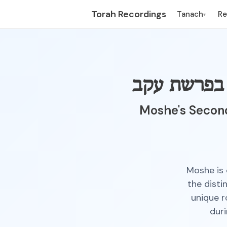
Torah Recordings
Tanach
R
▾
י בפרשת עקב
Moshe's Second 
Moshe is 
the disti
unique r
duri