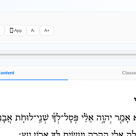
App
A-
A+
ontent
Class
אָמַ֧ר יְהוָ֣ה אֵלַ֗י פְּסָל־לְךָ֞ שְׁנֵֽי־לוּחֹ֤ת אֲבָנִ
ֲלֵ֥ה אֵלַ֖י הָהָ֑רָה וְעָשִׂ֥יתָ לְּךָ֖ אֲר֥וֹן עֵֽץ׃