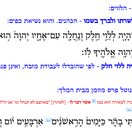
 הלווים:
לשרתו ולברך בשמו
- הכהנים.
והוא נשיאת כפים:
יָ֧ה לְלֵוִ֛י חֵ֥לֶק וְנַֽחֲלָ֖ה עִם־אֶחָ֑יו יְהוָה֙ ה֣וּא 
יְהוָ֥ה אֱלֹהֶ֖יךָ לֽוֹ׃
ה ללוי חלק
- לפי שהובדלו לעבודת מזבח, ואינן פנו
וטל פרס מזומן מבית המלך:
[8]
ר? לכאורה הוא כמו
אשר דבר לו
- [לאהרן] "בארצם לא תנחל וגו' אני ח"
[11
ִי בָהָ֗ר כַּיָּמִים֙ הָרִ֣אשֹׁנִ֔ים
אַרְבָּעִ֣ים י֔וֹם וְ
[12]