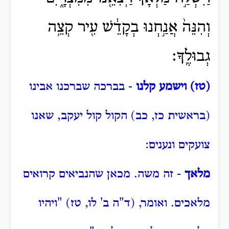
וְהִנֵּה֙ אֲנַ֣חְנוּ בְקָדֵ֔שׁ עִ֖יר קְצֵ֥ה
גְבוּלֶֽךָ׃
(טז) וישמע קלנו
- בברכה שברכנו אבינו
(בראשית כז, כב) הקול קול יעקב, שאנו
צועקים ונענים:
מלאך
- זה משה.
מכאן שהנביאים קרואים
מלאכים.
ואומר, (ד"ה ב' לו, טז) "ויהיו