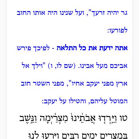
גר יהיה זרעך", ועל שנינו היה אותו החוב
לפורעו:
אתה ידעת את כל התלאה
- לפיכך פירש
אביכם מעל אבינו. (שם לו, ו) "וילך אל
ארץ מפני יעקב אחיו", מפני השטר חוב
המוטל עליהם, והטילו על יעקב:
טו וַיֵּֽרְד֤וּ אֲבֹתֵ֨ינוּ֙ מִצְרַ֔יְמָה וַנֵּ֥שֶׁב
בְּמִצְרַ֖יִם יָמִ֣ים רַבִּ֑ים וַיָּרֵ֥עוּ לָ֛נוּ