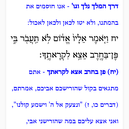
דרך המלך נלך וגו'
- אנו חוסמים את
בהמתנו, ולא יטו לכאן ולכאן לאכול:
יח וַיֹּ֤אמֶר אֵלָיו֙ אֱד֔וֹם לֹ֥א תַֽעֲבֹ֖ר בִּ֑י
פֶּן־בַּחֶ֖רֶב אֵצֵ֥א לִקְרָאתֶֽךָ׃
(יח) פן בחרב אצא לקראתך
- אתם
מתגאים בקול שהורישכם אביכם, אמרתם,
(דברים כו, ז) "ונצעק אל ה' וישמע קולנו",
ואני אצא עליכם במה שהורישני אבי,