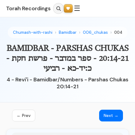
☰
Torah Recordings
Chumash-with-rashi
Bamidbar
006_chukas
004
BAMIDBAR - PARSHAS CHUKAS
20:14-21 - ספר במדבר - פרשת חקת -
כ:יד-כא - רביעי
4 - Revi'i - Bamidbar/Numbers - Parshas Chukas
20:14-21
← Prev
Next →