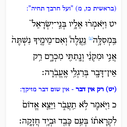
(בראשית כז, מ) "ועל חרבך תחיה":
יט וַיֹּֽאמְר֨וּ אֵלָ֥יו בְּנֵֽי־יִשְׂרָאֵל֮
בַּֽמְסִלָּ֣ה
נַֽעֲלֶה֒ וְאִם־מֵימֶ֤יךָ נִשְׁתֶּה֙
[1]
אֲנִ֣י וּמִקְנַ֔י וְנָֽתַתִּ֖י מִכְרָ֑ם רַ֥ק
אֵין־דָּבָ֖ר בְּרַגְלַ֥י אֶֽעֱבֹֽרָה׃
(יט) רק אין דבר
- אין שום דבר מזיקך:
כ וַיֹּ֖אמֶר לֹ֣א תַֽעֲבֹ֑ר וַיֵּצֵ֤א אֱדוֹם֙
לִקְרָאת֔וֹ בְּעַ֥ם כָּבֵ֖ד וּבְיָ֥ד חֲזָקָֽה׃