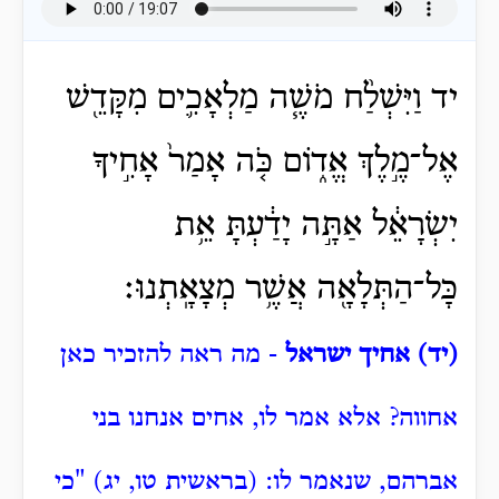
יד וַיִּשְׁלַ֨ח מֹשֶׁ֧ה מַלְאָכִ֛ים מִקָּדֵ֖שׁ
אֶל־מֶ֣לֶךְ אֱד֑וֹם כֹּ֤ה אָמַר֙ אָחִ֣יךָ
יִשְׂרָאֵ֔ל אַתָּ֣ה יָדַ֔עְתָּ אֵ֥ת
כָּל־הַתְּלָאָ֖ה אֲשֶׁ֥ר מְצָאָֽתְנוּ׃
(יד) אחיך ישראל
- מה ראה להזכיר כאן
אחווה?
אלא אמר לו, אחים אנחנו בני
אברהם, שנאמר לו: (בראשית טו, יג) "כי