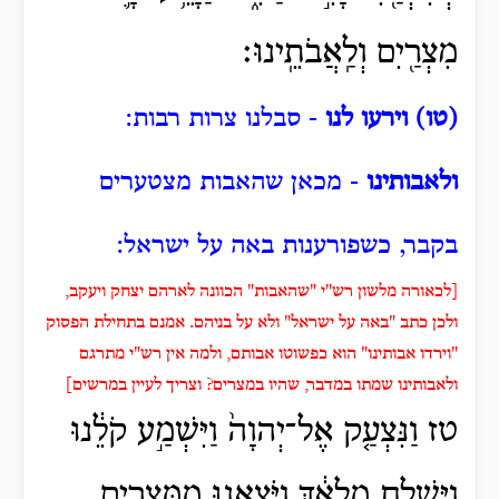
מִצְרַ֖יִם וְלַֽאֲבֹתֵֽינוּ׃
(טו) וירעו לנו
- סבלנו צרות רבות:
ולאבותינו
- מכאן שהאבות מצטערים
בקבר, כשפורענות באה על ישראל:
[לכאורה מלשון רש"י "שהאבות" הכוונה לארהם יצחק ויעקב,
ולכן כתב "באה על ישראל" ולא על בניהם. אמנם בתחילת הפסוק
"וירדו אבותינו" הוא כפשוטו אבותם, ולמה אין רש"י מתרגם
ולאבותינו שמתו במדבר, שהיו במצרים? וצריך לעיין במרשים]
טז וַנִּצְעַ֤ק אֶל־יְהוָה֙ וַיִּשְׁמַ֣ע קֹלֵ֔נוּ
וַיִּשְׁלַ֣ח מַלְאָ֔ךְ וַיֹּֽצִאֵ֖נוּ מִמִּצְרָ֑יִם