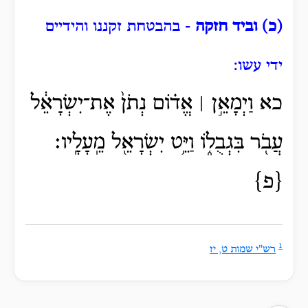
(כ) וביד חזקה
- בהבטחת זקננו והידיים
ידי עשו:
כא וַיְמָאֵ֣ן ׀ אֱד֗וֹם נְתֹן֙ אֶת־יִשְׂרָאֵ֔ל
עֲבֹ֖ר בִּגְבֻל֑וֹ וַיֵּ֥ט יִשְׂרָאֵ֖ל מֵֽעָלָֽיו׃
{פ}
1
רש"י שמות ט, יז