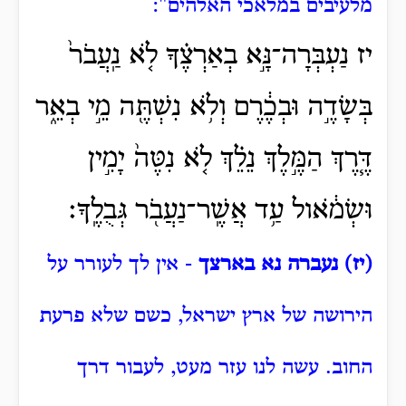
מלעיבים במלאכי האלהים":
יז נַעְבְּרָה־נָּ֣א בְאַרְצֶ֗ךָ לֹ֤א נַֽעֲבֹר֙
בְּשָׂדֶ֣ה וּבְכֶ֔רֶם וְלֹ֥א נִשְׁתֶּ֖ה מֵ֣י בְאֵ֑ר
דֶּ֧רֶךְ הַמֶּ֣לֶךְ נֵלֵ֗ךְ לֹ֤א נִטֶּה֙ יָמִ֣ין
וּשְׂמֹ֔אול עַ֥ד אֲשֶֽׁר־נַעֲבֹ֖ר גְּבֻלֶֽךָ׃
(יז) נעברה נא בארצך
- אין לך לעורר על
הירושה של ארץ ישראל, כשם שלא פרעת
החוב. עשה לנו עזר מעט, לעבור דרך