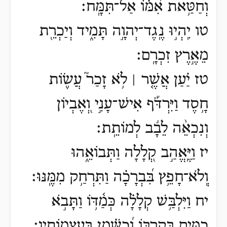
וְחַטַּ֥את אִ֝מּ֗וֹ אַל־תִּמָּֽח׃
טו יִֽהְי֣וּ נֶֽגֶד־יְהוָ֣ה תָּמִ֑יד וְיַכְרֵ֖ת
מֵאֶ֣רֶץ זִכְרָֽם׃
טז יַ֗עַן אֲשֶׁ֤ר ׀ לֹ֥א זָכַר֮ עֲשׂ֪וֹת
חָ֥סֶד וַיִּרְדֹּ֡ף אִישׁ־עָנִ֣י וְ֭אֶבְיוֹן
וְנִכְאֵ֨ה לֵבָ֬ב לְמוֹתֵֽת׃
יז וַיֶּֽאֱהַ֣ב קְ֭לָלָה וַתְּבוֹאֵ֑הוּ
וְֽלֹא־חָפֵ֥ץ בִּ֝בְרָכָ֗ה וַתִּרְחַ֥ק מִמֶּֽנּוּ׃
יח וַיִּלְבַּ֥שׁ קְלָלָ֗ה כְּמַ֫דּ֥וֹ וַתָּבֹ֣א
כַמַּ֣יִם בְּקִרְבּ֑וֹ וְ֝כַשֶּׁ֗מֶן בְּעַצְמוֹתָֽיו׃