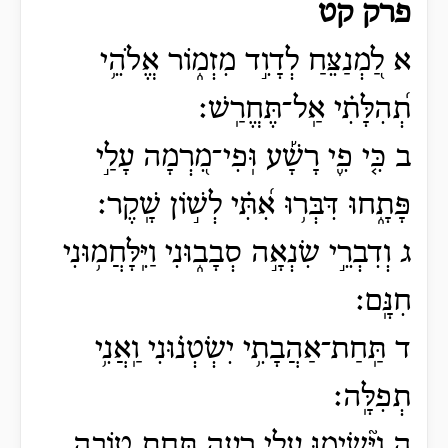
פרק קט
א לַ֭מְנַצֵּחַ לְדָוִ֣ד מִזְמ֑וֹר אֱלֹהֵ֥י
תְ֝הִלָּתִ֗י אַֽל־תֶּחֱרַֽשׁ׃
ב כִּ֤י פִ֪י רָשָׁ֡ע וּֽפִי־מִ֭רְמָה עָלַ֣י
פָּתָ֑חוּ דִּבְּר֥וּ אִ֝תִּ֗י לְשׁ֣וֹן שָֽׁקֶר׃
ג וְדִבְרֵ֣י שִׂנְאָ֣ה סְבָב֑וּנִי וַיִּֽלָּחֲמ֥וּנִי
חִנָּֽם׃
ד תַּֽחַת־אַהֲבָתִ֥י יִשְׂטְנ֗וּנִי וַֽאֲנִ֥י
תְפִלָּֽה׃
ה וַיָּ֘שִׂ֤ימוּ עָלַ֣י רָ֭עָה תַּ֣חַת טוֹבָ֑ה