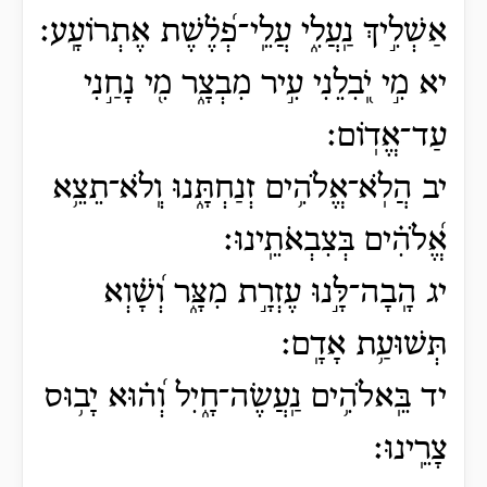
אַשְׁלִ֣יךְ נַֽעֲלִ֑י עֲלֵֽי־פְ֝לֶ֗שֶׁת אֶתְרוֹעָֽע׃
יא מִ֣י יֹֽ֭בִלֵנִי עִ֣יר מִבְצָ֑ר מִ֖י נָחַ֣נִי
עַד־אֱדֽוֹם׃
יב הֲלֹֽא־אֱלֹהִ֥ים זְנַחְתָּ֑נוּ וְֽלֹא־תֵצֵ֥א
אֱ֝לֹהִ֗ים בְּצִבְאֹתֵֽינוּ׃
יג הָֽבָה־לָּ֣נוּ עֶזְרָ֣ת מִצָּ֑ר וְ֝שָׁ֗וְא
תְּשׁוּעַ֥ת אָדָֽם׃
יד בֵּֽאלֹהִ֥ים נַֽעֲשֶׂה־חָ֑יִל וְ֝ה֗וּא יָב֥וּס
צָרֵֽינוּ׃