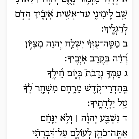
שֵׁ֥ב לִֽימִינִ֑י עַד־אָשִׁ֥ית אֹֽ֝יְבֶ֗יךָ הֲדֹ֣ם
לְרַגְלֶֽיךָ׃
ב מַטֵּֽה־עֻזְּךָ֗ יִשְׁלַ֣ח יְ֭הוָה מִצִּיּ֑וֹן
רְ֝דֵ֗ה בְּקֶ֣רֶב אֹֽיְבֶֽיךָ׃
ג עַמְּךָ֣ נְדָבֹת֮ בְּי֪וֹם חֵ֫ילֶ֥ךָ
בְּֽהַדְרֵי־קֹ֭דֶשׁ מֵרֶ֣חֶם מִשְׁחָ֑ר לְ֝ךָ֗
טַ֣ל יַלְדֻתֶֽיךָ׃
ד נִשְׁבַּ֤ע יְהוָ֨ה ׀ וְלֹ֥א יִנָּחֵ֗ם
אַתָּֽה־כֹהֵ֥ן לְעוֹלָ֑ם עַל־דִּ֝בְרָתִ֗י