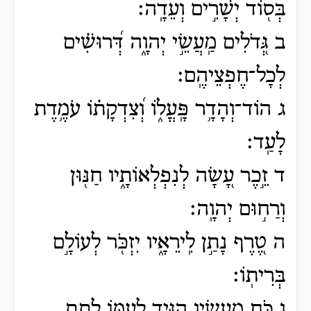
בְּס֖וֹד יְשָׁרִ֣ים וְעֵדָֽה׃
ב גְּ֭דֹלִים מַֽעֲשֵׂ֣י יְהוָ֑ה דְּ֝רוּשִׁ֗ים
לְכָל־חֶפְצֵיהֶֽם׃
ג הוֹד־וְהָדָ֥ר פָּֽעֳל֑וֹ וְ֝צִדְקָת֗וֹ עֹמֶ֥דֶת
לָעַֽד׃
ד זֵ֣כֶר עָ֭שָׂה לְנִפְלְאוֹתָ֑יו חַנּ֖וּן
וְרַח֣וּם יְהוָֽה׃
ה טֶ֭רֶף נָתַ֣ן לִֽירֵאָ֑יו יִזְכֹּ֖ר לְעוֹלָ֣ם
בְּרִיתֽוֹ׃
ו כֹּ֣חַ מַֽ֭עֲשָׂיו הִגִּ֣יד לְעַמּ֑וֹ לָתֵ֥ת