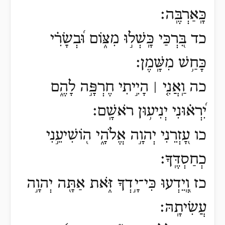
כָּֽאַרְבֶּֽה׃
כד בִּ֭רְכַּי כָּֽשְׁל֣וּ מִצּ֑וֹם וּ֝בְשָׂרִ֗י
כָּחַ֥שׁ מִשָּֽׁמֶן׃
כה וַֽאֲנִ֤י ׀ הָיִ֣יתִי חֶרְפָּ֣ה לָהֶ֑ם
יִ֝רְא֗וּנִי יְנִיע֥וּן רֹאשָֽׁם׃
כו עָ֭זְרֵנִי יְהוָ֣ה אֱלֹהָ֑י ה֖וֹשִׁיעֵ֣נִי
כְחַסְדֶּֽךָ׃
כז וְֽ֭יֵדְעוּ כִּי־יָ֣דְךָ זֹּ֑את אַתָּ֖ה יְהוָ֣ה
עֲשִׂיתָֽהּ׃