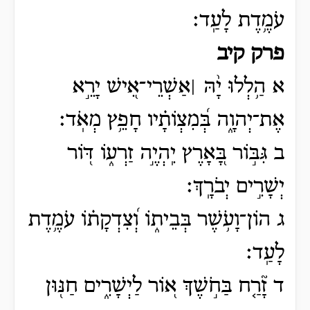
עֹמֶ֥דֶת לָעַֽד׃
פרק קיב
א הַ֥לְלוּ יָ֨הּ ׀אַשְׁרֵי־אִ֭ישׁ יָרֵ֣א
אֶת־יְהוָ֑ה בְּ֝מִצְוֹתָ֗יו חָפֵ֥ץ מְאֹֽד׃
ב גִּבּ֣וֹר בָּ֭אָרֶץ יִֽהְיֶ֣ה זַרְע֑וֹ דּ֖וֹר
יְשָׁרִ֣ים יְבֹרָֽךְ׃
ג הוֹן־וָעֹ֥שֶׁר בְּבֵית֑וֹ וְ֝צִדְקָת֗וֹ עֹמֶ֥דֶת
לָעַֽד׃
ד זָ֘רַ֤ח בַּחֹ֣שֶׁךְ א֭וֹר לַיְשָׁרִ֑ים חַנּ֖וּן