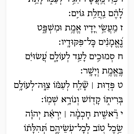
לָ֝הֶ֗ם נַֽחֲלַ֥ת גּוֹיִֽם׃
ז מַֽעֲשֵׂ֣י יָ֭דָיו אֱמֶ֣ת וּמִשְׁפָּ֑ט
נֶֽ֝אֱמָנִ֗ים כָּל־פִּקּוּדָֽיו׃
ח סְמוּכִ֣ים לָעַ֣ד לְעוֹלָ֑ם עֲ֝שׂוּיִ֗ם
בֶּֽאֱמֶ֥ת וְיָשָֽׁר׃
ט פְּד֤וּת ׀ שָׁ֘לַ֤ח לְעַמּ֗וֹ צִוָּֽה־לְעוֹלָ֥ם
בְּרִית֑וֹ קָד֖וֹשׁ וְנוֹרָ֣א שְׁמֽוֹ׃
י רֵ֘אשִׁ֤ית חָכְמָ֨ה ׀ יִרְאַ֬ת יְהוָ֗ה
שֵׂ֣כֶל ט֭וֹב לְכָל־עֹֽשֵׂיהֶ֑ם תְּ֝הִלָּת֗וֹ