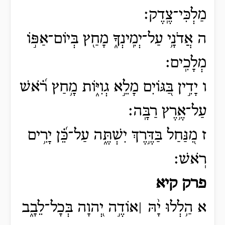
מַלְכִּי־צֶֽדֶק׃
ה אֲדֹנָ֥י עַל־יְמִֽינְךָ֑ מָחַ֖ץ בְּיוֹם־אַפּ֣וֹ
מְלָכִֽים׃
ו יָדִ֣ין בַּ֭גּוֹיִם מָלֵ֣א גְוִיּ֑וֹת מָ֥חַץ רֹ֗֝אשׁ
עַל־אֶ֥רֶץ רַבָּֽה׃
ז מִ֭נַּחַל בַּדֶּ֣רֶךְ יִשְׁתֶּ֑ה עַל־כֵּ֗֝ן יָרִ֥ים
רֹֽאשׁ׃
פרק קיא
א הַ֥לְלוּ יָ֨הּ ׀אוֹדֶ֣ה יְ֭הוָה בְּכָל־לֵבָ֑ב