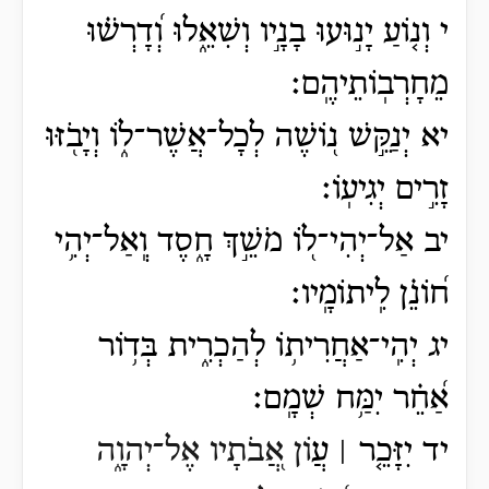
י וְנ֤וֹעַ יָנ֣וּעוּ בָנָ֣יו וְשִׁאֵ֑לוּ וְ֝דָרְשׁ֗וּ
מֵחָרְבֽוֹתֵיהֶֽם׃
יא יְנַקֵּ֣שׁ נ֭וֹשֶׁה לְכָל־אֲשֶׁר־ל֑וֹ וְיָבֹ֖זּוּ
זָרִ֣ים יְגִיעֽוֹ׃
יב אַל־יְהִי־ל֭וֹ מֹשֵׁ֣ךְ חָ֑סֶד וְֽאַל־יְהִ֥י
ח֝וֹנֵ֗ן לִֽיתוֹמָֽיו׃
יג יְהִֽי־אַחֲרִית֥וֹ לְהַכְרִ֑ית בְּד֥וֹר
אַ֝חֵ֗ר יִמַּ֥ח שְׁמָֽם׃
יד יִזָּכֵ֤ר ׀ עֲ
וֹ
ן אֲ֭בֹתָיו אֶל־יְהוָ֑ה