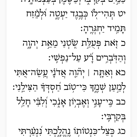
יט תְּהִי־ל֭וֹ כְּבֶ֣גֶד יַעְטֶ֑ה וּ֝לְמֵ֗זַח
תָּמִ֥יד יַחְגְּרֶֽהָ׃
כ זֹ֤את פְּעֻלַּ֣ת שֹֽׂ֭טְנַי מֵאֵ֣ת יְהוָ֑ה
וְהַדֹּֽבְרִ֥ים רָ֗֝ע עַל־נַפְשִֽׁי׃
כא וְאַתָּ֤ה ׀ יְה֘וִ֤ה אֲדֹנָ֗י עֲֽשֵׂה־אִ֭תִּי
לְמַ֣עַן שְׁמֶ֑ךָ כִּי־ט֥וֹב חַ֝סְדְּךָ֗ הַצִּילֵֽנִי׃
כב כִּֽי־עָנִ֣י וְאֶבְי֣וֹן אָנֹ֑כִי וְ֝לִבִּ֗י חָלַ֥ל
בְּקִרְבִּֽי׃
כג כְּצֵל־כִּנְטוֹת֥וֹ נֶֽהֱלָ֑כְתִּי נִ֝נְעַ֗רְתִּי