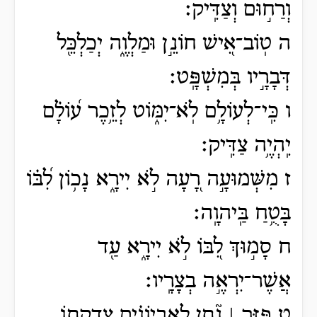
וְרַח֣וּם וְצַדִּֽיק׃
ה טֽוֹב־אִ֭ישׁ חוֹנֵ֣ן וּמַלְוֶ֑ה יְכַלְכֵּ֖ל
דְּבָרָ֣יו בְּמִשְׁפָּֽט׃
ו כִּֽי־לְעוֹלָ֥ם לֹֽא־יִמּ֑וֹט לְזֵ֥כֶר ע֝וֹלָ֗ם
יִֽהְיֶ֥ה צַדִּֽיק׃
ז מִשְּׁמוּעָ֣ה רָ֭עָה לֹ֣א יִירָ֑א נָכ֥וֹן לִ֝בּ֗וֹ
בָּטֻ֥חַ בַּֽיהוָֽה׃
ח סָמ֣וּךְ לִ֭בּוֹ לֹ֣א יִירָ֑א עַ֖ד
אֲשֶׁר־יִרְאֶ֣ה בְצָרָֽיו׃
ט פִּזַּ֤ר ׀ נָ֘תַ֤ן לָֽאֶבְיוֹנִ֗ים צִ֭דְקָתוֹ