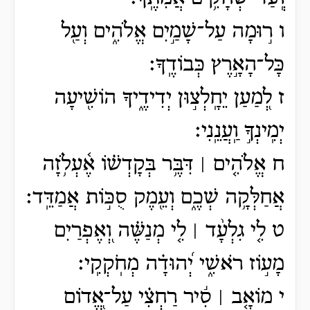
ו ר֣וּמָה עַל־שָׁמַ֣יִם אֱלֹהִ֑ים וְעַ֖ל
כָּל־הָאָ֣רֶץ כְּבוֹדֶֽךָ׃
ז לְ֭מַעַן יֵחָֽלְצ֣וּן יְדִידֶ֑יךָ הוֹשִׁ֖יעָה
יְמִֽינְךָ֣ וַֽעֲנֵֽנִי׃
ח אֱלֹהִ֤ים ׀ דִּבֶּ֥ר בְּקָדְשׁ֗וֹ אֶ֫עְלֹ֥זָה
אֲחַלְּקָ֥ה שְׁכֶ֑ם וְעֵ֖מֶק סֻכּ֣וֹת אֲמַדֵּֽד׃
ט לִ֤י גִלְעָ֨ד ׀ לִ֤י מְנַשֶּׁ֗ה וְ֭אֶפְרַיִם
מָע֣וֹז רֹאשִׁ֑י יְ֝הוּדָ֗ה מְחֹֽקְקִֽי׃
י מוֹאָ֤ב ׀ סִ֬יר רַחְצִ֗י עַל־אֱ֭דוֹם