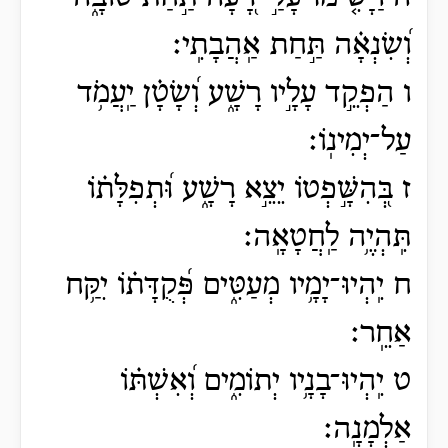
וְ֝שִׂנְאָ֗ה תַּ֣חַת אַֽהֲבָתִֽי׃
ו הַפְקֵ֣ד עָלָ֣יו רָשָׁ֑ע וְ֝שָׂטָ֗ן יַֽעֲמֹ֥ד
עַל־יְמִינֽוֹ׃
ז בְּ֭הִשָּׁ֣פְטוֹ יֵצֵ֣א רָשָׁ֑ע וּ֝תְפִלָּת֗וֹ
תִּֽהְיֶ֥ה לַֽחֲטָאָֽה׃
ח יִֽהְיוּ־יָמָ֥יו מְעַטִּ֑ים פְּ֝קֻדָּת֗וֹ יִקַּ֥ח
אַחֵֽר׃
ט יִֽהְיוּ־בָנָ֥יו יְתוֹמִ֑ים וְ֝אִשְׁתּ֗וֹ
אַלְמָנָֽה׃