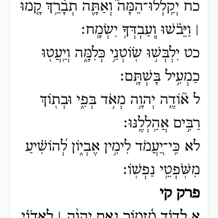
כח יְקַֽלְלוּ־הֵמָּה֮ וְאַתָּ֪ה תְבָ֫רֵ֥ךְ קָ֤מוּ
׀ וַיֵּבֹ֗שׁוּ וְֽעַבְדְּךָ֥ יִשְׂמָֽח׃
כט יִלְבְּשׁ֣וּ שֽׂוֹטְנַ֣י כְּלִמָּ֑ה וְיַֽעֲט֖וּ
כַמְעִ֣יל בָּשְׁתָּֽם׃
ל א֘וֹדֶ֤ה יְהוָ֣ה מְאֹ֣ד בְּפִ֑י וּבְת֖וֹךְ
רַבִּ֣ים אֲהַֽלְלֶֽנּוּ׃
לא כִּֽי־יַ֭עֲמֹד לִימִ֣ין אֶבְי֑וֹן לְ֝הוֹשִׁ֗יעַ
מִשֹּֽׁפְטֵ֥י נַפְשֽׁוֹ׃
פרק קי
א לְדָוִ֗ד מִ֫זְמ֥וֹר נְאֻ֤ם יְהוָ֨ה ׀ לַֽאדֹנִ֗י