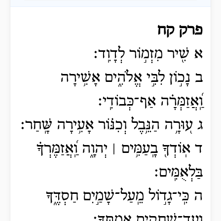
פרק קח
א שִׁ֖יר מִזְמ֣וֹר לְדָוִֽד׃
ב
נָכ֣וֹן לִבִּ֣י אֱלֹהִ֑ים אָשִׁ֥ירָה
וַֽ֝אֲזַמְּרָ֗ה אַף־כְּבוֹדִֽי׃
ג ע֭וּרָ֥ה הַנֵּ֥בֶל וְכִנּ֗וֹר אָעִ֥ירָה שָּֽׁחַר׃
ד אֽוֹדְךָ֖ בָֽעַמִּ֥ים ׀ יְהוָ֑ה וַֽ֝אֲזַמֶּרְךָ֗
בַּלְאֻמִּֽים׃
ה כִּֽי־גָד֣וֹל מֵֽעַל־שָׁמַ֣יִם חַסְדֶּ֑ךָ
וְֽעַד־שְׁחָקִ֥ים אֲמִתֶּֽךָ׃