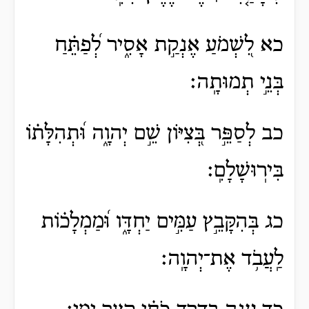
כא לִ֭שְׁמֹעַ אֶנְקַ֣ת אָסִ֑יר לְ֝פַתֵּ֗חַ
בְּנֵ֣י תְמוּתָֽה׃
כב לְסַפֵּ֣ר בְּ֭צִיּוֹן שֵׁ֣ם יְהוָ֑ה וּ֝תְהִלָּת֗וֹ
בִּירֽוּשָׁלִָֽם׃
כג בְּהִקָּבֵ֣ץ עַמִּ֣ים יַחְדָּ֑ו וּ֝מַמְלָכ֗וֹת
לַֽעֲבֹ֥ד אֶת־יְהוָֽה׃