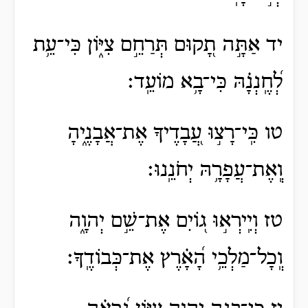
יד אַתָּ֣ה תָ֭קוּם תְּרַחֵ֣ם צִיּ֑וֹן כִּי־עֵ֥ת
לְ֝חֶֽנְנָ֗הּ כִּי־בָ֥א מוֹעֵֽד׃
טו כִּֽי־רָצ֣וּ עֲ֭בָדֶיךָ אֶת־אֲבָנֶ֑יהָ
וְֽאֶת־עֲפָרָ֥הּ יְחֹנֵֽנוּ׃
טז וְיִֽירְא֣וּ ג֭וֹיִם אֶת־שֵׁ֣ם יְהוָ֑ה
וְֽכָל־מַלְכֵ֥י הָ֝אָ֗רֶץ אֶת־כְּבוֹדֶֽךָ׃