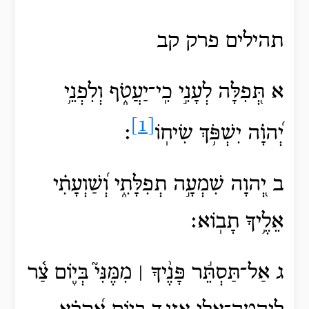
תהילים
פרק קב
א תְּ֭פִלָּה לְעָנִ֣י כִֽי־יַעֲטֹ֑ף וְלִפְנֵ֥י
[1]
יְ֝הוָ֗ה יִשְׁפֹּ֥ךְ
שִׂיחֽוֹ
׃
ב יְ֭הוָה שִׁמְעָ֣ה תְפִלָּתִ֑י וְ֝שַׁוְעָתִ֗י
אֵלֶ֥יךָ תָבֽוֹא׃
ג אַל־תַּסְתֵּ֬ר פָּנֶ֨יךָ ׀ מִמֶּנִּי֮ בְּי֪וֹם צַ֫ר