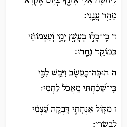
לִ֥יהַטֵּֽה־אֵלַ֥י אָזְנֶ֑ךָ בְּי֥וֹם אֶ֝קְרָ֗א
מַהֵ֥ר עֲנֵֽנִי׃
ד כִּֽי־כָל֣וּ בְעָשָׁ֣ן יָמָ֑י וְ֝עַצְמוֹתַ֗י
כְּמוֹקֵ֥ד נִחָֽרוּ׃
ה הוּכָּֽה־כָעֵ֣שֶׂב וַיִּבַ֣שׁ לִבִּ֑י
כִּֽי־שָׁ֝כַ֗חְתִּי מֵֽאֲכֹ֥ל לַחְמִֽי׃
ו מִקּ֥וֹל אַנְחָתִ֑י דָּֽבְקָ֥ה עַ֝צְמִ֗י
לִבְשָׂרִֽי׃