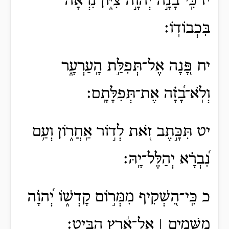
יז כִּֽי־בָנָ֣ה יְהוָ֣ה צִיּ֑וֹן נִ֝רְאָ֗ה
בִּכְבוֹדֽוֹ׃
יח פָּ֭נָה אֶל־תְּפִלַּ֣ת הָֽעַרְעָ֑ר
וְלֹֽא־בָ֝זָ֗ה אֶת־תְּפִלָּתָֽם׃
יט תִּכָּ֣תֶב זֹ֭את לְד֣וֹר אַֽחֲר֑וֹן וְעַ֥ם
נִ֝בְרָ֗א יְהַלֶּל־יָֽהּ׃
כ כִּֽי־הִ֭שְׁקִיף מִמְּר֣וֹם קָדְשׁ֑וֹ יְ֝הוָ֗ה
מִשָּׁמַ֤יִם ׀ אֶל־אֶ֬רֶץ הִבִּֽיט׃