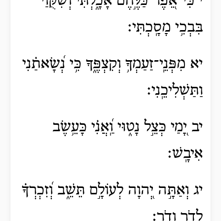
י כִּי־אֵ֭פֶר כַּלֶּ֣חֶם אָכָ֑לְתִּי וְ֝שִׁקֻּוַ֗י
בִּבְכִ֥י מָסָֽכְתִּי׃
יא מִפְּנֵֽי־זַעַמְךָ֥ וְקִצְפֶּ֑ךָ כִּ֥י נְ֝שָׂאתַ֗נִי
וַתַּשְׁלִיכֵֽנִי׃
יב יָ֭מַי כְּצֵ֣ל נָט֑וּי וַֽ֝אֲנִ֗י כָּעֵ֥שֶׂב
אִיבָֽשׁ׃
יג וְאַתָּ֣ה יְ֭הוָה לְעוֹלָ֣ם תֵּשֵׁ֑ב וְ֝זִכְרְךָ֗
לְדֹ֣ר וָדֹֽר׃