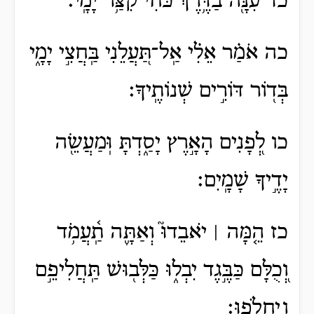
כד עִנָּ֖ה בַדֶּ֥רֶךְ כֹּחִ֗י קִצַּ֥ר יָמָֽי׃
כה אֹמַ֗ר אֵלִ֗י אַֽל־תַּ֭עֲלֵנִי בַּֽחֲצִ֣י יָמָ֑י
בְּד֖וֹר דּוֹרִ֣ים שְׁנוֹתֶֽיךָ׃
כו לְ֭פָנִים הָאָ֣רֶץ יָסַ֑דְתָּ וּֽמַעֲשֵׂ֖ה
יָדֶ֣יךָ שָׁמָֽיִם׃
כז הֵ֤מָּה ׀ יֹאבֵדוּ֮ וְאַתָּ֪ה תַֽ֫עֲמֹ֥ד
וְ֭כֻלָּם כַּבֶּ֣גֶד יִבְל֑וּ כַּלְּב֖וּשׁ תַּֽחֲלִיפֵ֣ם
וְֽיַחֲלֹֽפוּ׃