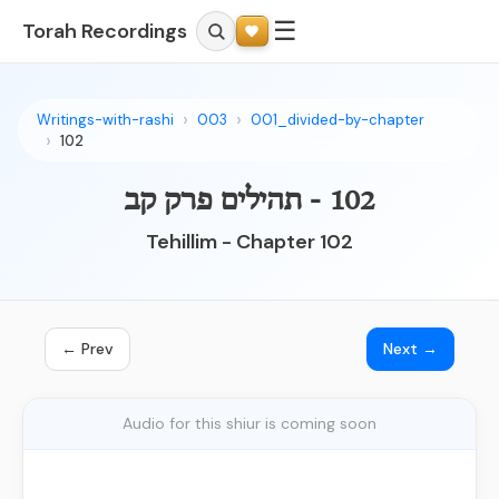
☰
Torah Recordings
Writings-with-rashi
003
001_divided-by-chapter
102
102 - תהילים פרק קב
Tehillim - Chapter 102
← Prev
Next →
Audio for this shiur is coming soon