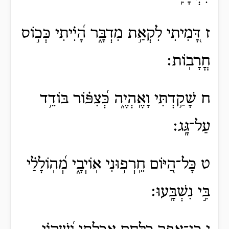
ז דָּ֭מִיתִי לִקְאַ֣ת מִדְבָּ֑ר הָ֝יִ֗יתִי כְּכ֣וֹס
חֳרָבֽוֹת׃
ח שָׁקַ֥דְתִּי וָאֶֽהְיֶ֑ה כְּ֝צִפּ֗וֹר בּוֹדֵ֥ד
עַל־גָּֽג׃
ט כָּל־הַ֭יּוֹם חֵֽרְפ֣וּנִי אֽוֹיְבָ֑י מְ֝הֽוֹלָלַ֗י
בִּ֣י נִשְׁבָּֽעוּ׃