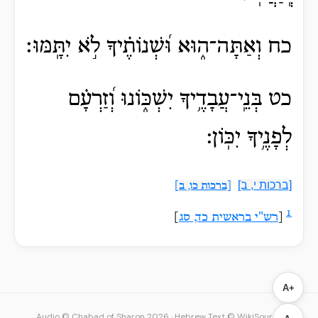
כח וְאַתָּה־ה֑וּא וּ֝שְׁנוֹתֶ֗יךָ לֹ֣א יִתָּֽמּוּ׃
כט בְּנֵֽי־עֲבָדֶ֥יךָ יִשְׁכּ֑וֹנוּ וְ֝זַרְעָ֗ם
לְפָנֶ֥יךָ יִכּֽוֹן:
[ברכות י, ב]
[ברכות כו, ב]
1
[
רש"י בראשית כד, סג
]
A+
Audio © Chabad of Sharon 2026
·
Hebrew Text © WikiSource