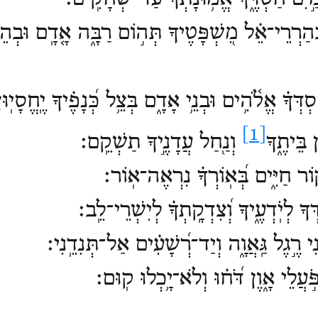
ְֽהַרְרֵי־אֵ֗ל מִ֭שְׁפָּטֶיךָ תְּה֣וֹם רַבָּ֑ה אָ֤דָֽם וּבְה
ְךָ֗ אֱלֹ֫הִ֥ים וּבְנֵ֥י אָדָ֑ם בְּצֵ֥ל כְּ֝נָפֶ֗יךָ יֶֽחֱסָיֽוּ
[1]
 בֵּיתֶ֑ךָ
וְנַ֖חַל עֲדָנֶ֣יךָ תַשְׁקֵֽם׃
֣וֹר חַיִּ֑ים בְּ֝אֽוֹרְךָ֗ נִרְאֶה־אֽוֹר׃
ָ לְיֹֽדְעֶ֑יךָ וְ֝צִדְקָֽתְךָ֗ לְיִשְׁרֵי־לֵֽב׃
רֶ֣גֶל גַּֽאֲוָ֑ה וְיַד־רְ֝שָׁעִ֗ים אַל־תְּנִדֵֽנִי׃
ֹ֣עֲלֵי אָ֑וֶן דֹּ֝ח֗וּ וְלֹא־יָ֥כְלוּ קֽוּם׃