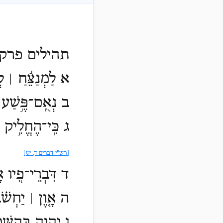
תהילים פרק 
א לַמְנַצֵּ֬חַ ׀ לְ
ב נְאֻֽם־פֶּ֣שַׁע לָ
ג כִּֽי־הֶחֱלִ֣יק א
[רש"י דברים ד, יט]
ד דִּבְרֵי־פִ֭יו אָ
ה אָ֤וֶן ׀ יַחְשֹׁ֗
ו יְ֭הוָה בְּהַשָּׁ