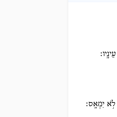
ֵינָֽיו׃
ע לֹ֣א יִמְאָֽס׃