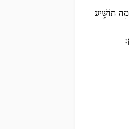
ֵמָ֖ה תוֹשִׁ֣יעַ
ן׃