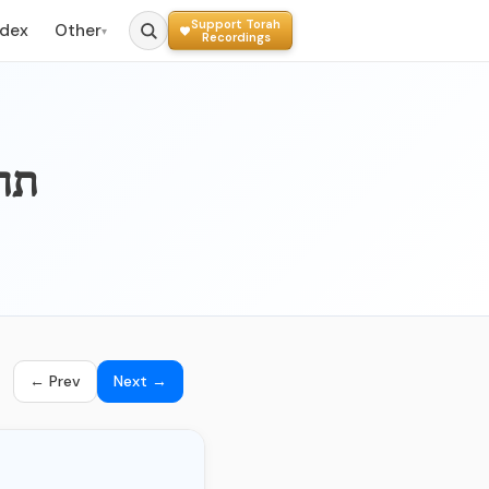
Support Torah
ndex
Other
▾
Recordings
036_M
← Prev
Next →