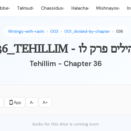
ebbe
Talmud
Chassidus
Halacha
Mishnayos
I
▾
▾
▾
▾
▾
Writings-with-rashi
003
001_divided-by-chapter
036
TEHILLI - תהילים פרק לו
Tehillim - Chapter 36
App
A-
A+
Audio for this shiur is coming soon