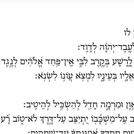
לו
עֶֽבֶד־יְהוָ֬ה לְדָוִֽד׃
ֽ֭רָשָׁע בְּקֶ֣רֶב לִבִּ֑י אֵֽין־פַּ֥חַד אֱ֝לֹהִ֗ים לְנֶ֣גֶד ע
ֵלָ֣יו בְּעֵינָ֑יו לִמְצֹ֖א עֲ
וֹ
נ֣וֹ לִשְׂנֹֽא׃
֣וֶן וּמִרְמָ֑ה חָדַ֖ל לְהַשְׂכִּ֣יל לְהֵיטִֽיב׃
ב עַֽל־מִשְׁכָּ֫ב֥וֹ יִ֭תְיַצֵּב עַל־דֶּ֣רֶךְ לֹא־ט֑וֹב רָ֗֝
מַ֣יִם חַסְדֶּ֑ךָ אֱ֝מ֥וּנָתְךָ֗ עַד־שְׁחָקִֽים׃