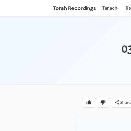
Torah Recordings
Tanach
R
▾
Share