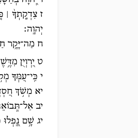
ז צִדְקָֽתְךָ֨ ׀ כּ
יְהוָֽה׃
ח מַה־יָּקָ֥ר חַסְדּ
ט יִ֭רְוְיֻן
מִדֶּ֣שֶׁן
י כִּֽי־עִ֭מְּךָ מְק
יא מְשֹׁ֣ךְ חַ֭סְדְּך
יב אַל־תְּ֭בוֹאֵנִי 
יג שָׁ֣ם נָֽ֭פְלוּ פּ