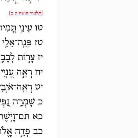
[תלמוד סוטה ד, ב]
טו עֵינַ֣י תָּ֭מִיד
טז פְּנֵֽה־אֵלַ֥י וְחָ
יז צָר֣וֹת לְבָבִ֣י 
יח רְאֵ֣ה עָ֭נְיִי 
יט רְאֵֽה־אֹיְבַ֥י 
כ שָׁמְרָ֣ה נַ֭פְשִׁ
כא תֹּם־וָיֹ֥שֶׁר יִצ
כב פְּדֵ֣ה אֱ֭לֹהִ