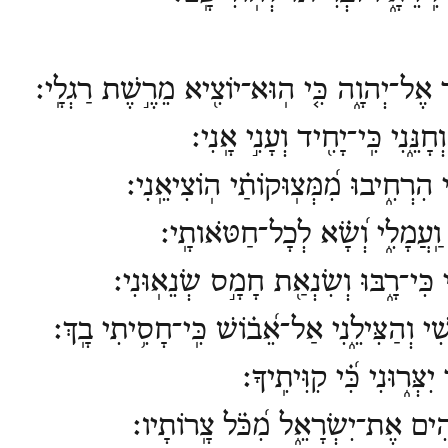
 אֶל־יְהוָ֑ה כִּ֤י הֽוּא־יוֹצִ֖יא מֵרֶ֣שֶׁת רַגְלָֽי׃
נֵּ֑נִי כִּֽי־יָחִ֖יד וְעָנִ֣י אָֽנִי׃
הִרְחִ֑יבוּ מִ֝מְּצֽוּקוֹתַ֗י הֽוֹצִיאֵֽנִי׃
וַֽעֲמָלִ֑י וְ֝שָׂ֗א לְכָל־חַטֹּאותָֽי׃
כִּי־רָ֑בּוּ וְשִׂנְאַ֖ת חָמָ֣ס שְׂנֵאֽוּנִי׃
י וְהַצִּילֵ֑נִי אַל־אֵ֝ב֗וֹשׁ כִּֽי־חָסִ֥יתִי בָֽךְ׃
ְּר֑וּנִי כִּ֗֝י קִוִּיתִֽיךָ׃
ים אֶת־יִשְׂרָאֵ֑ל מִ֝כֹּ֗ל צָֽרוֹתָיו׃