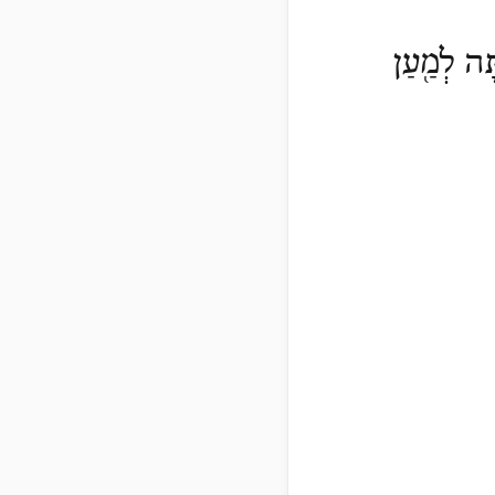
ָּה לְמַ֖עַן