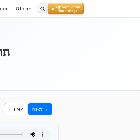
Support Torah
ndex
Other
▾
Recordings
025 
← Prev
Next →