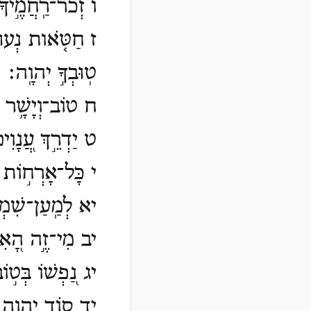
ו זְכֹר־רַֽחֲמֶ֣יךָ 
ז חַטֹּ֤אות נְעוּרַ
טֽוּבְךָ֣ יְהוָֽה׃
ח טוֹב־וְיָשָׁ֥ר יְ
ט יַדְרֵ֣ךְ עֲ֭נָוִים 
י כָּל־אָרְח֣וֹת יְ֭
יא לְמַֽעַן־שִׁמְךָ֥ 
יב מִי־זֶ֣ה הָ֭אִישׁ
יג נַ֭פְשׁוֹ בְּט֣וֹב
יד ס֣וֹד יְ֭הוָה לִ