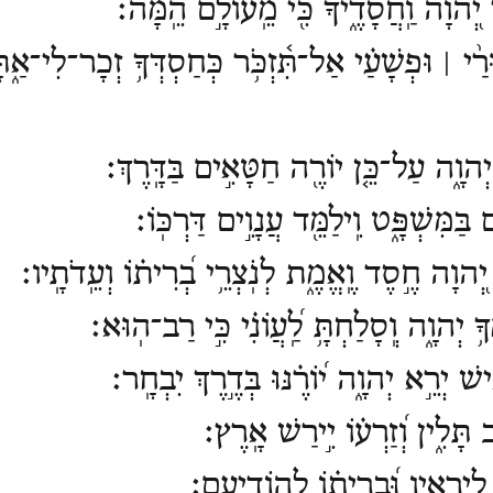
יְ֭הוָה וַֽחֲסָדֶ֑יךָ כִּ֖י מֵֽעוֹלָ֣ם הֵֽמָּה׃
֨י ׀ וּפְשָׁעַ֗י אַל־תִּ֫זְכֹּ֥ר כְּחַסְדְּךָ֥ זְכָר־לִי־אַ֑ת
הוָ֑ה עַל־כֵּ֤ן יוֹרֶ֖ה חַטָּאִ֣ים בַּדָּֽרֶךְ׃
בַּמִּשְׁפָּ֑ט וִֽילַמֵּ֖ד עֲנָוִ֣ים דַּרְכּֽוֹ׃
הוָה חֶ֣סֶד וֶֽאֱמֶ֑ת לְנֹֽצְרֵ֥י בְ֝רִית֗וֹ וְעֵֽדֹתָֽיו׃
יְהוָ֑ה וְֽסָלַחְתָּ֥ לַֽ֝עֲו͏ֹנִ֗י כִּ֣י רַב־הֽוּא׃
 יְרֵ֣א יְהוָ֑ה י֝וֹרֶ֗נּוּ בְּדֶ֣רֶךְ יִבְחָֽר׃
 תָּלִ֑ין וְ֝זַרְע֗וֹ יִ֣ירַשׁ אָֽרֶץ׃
ֽירֵאָ֑יו וּ֝בְרִית֗וֹ לְהֽוֹדִיעָֽם׃