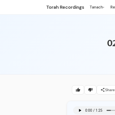
Torah Recordings
Tanach
R
▾
Share