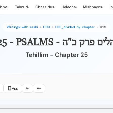
ebbe
Talmud
Chassidus
Halacha
Mishnayos
I
▾
▾
▾
▾
▾
Writings-with-rashi
003
001_divided-by-chapter
025
- PSALMS - תהלים פרק כ"ה
Tehillim - Chapter 25
App
A-
A+