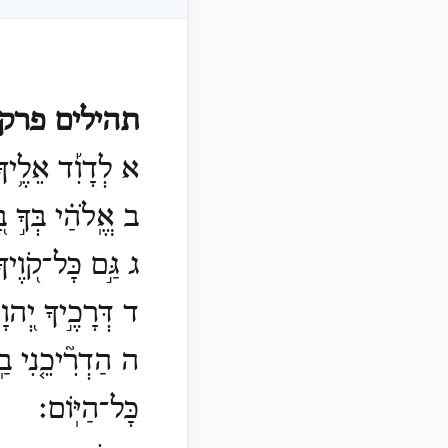
תהילים פרק
א לְדָוִ֡ד אֵלֶ֥יךָ 
ב אֱֽלֹהַ֗י בְּךָ֣ ב
ג גַּ֣ם כָּל־קֹ֭וֶיךָ
ד דְּרָכֶ֣יךָ יְ֭הוָ
ה הַדְרִ֘יכֵ֤נִי בַֽא
כָּל־הַיּֽוֹם׃