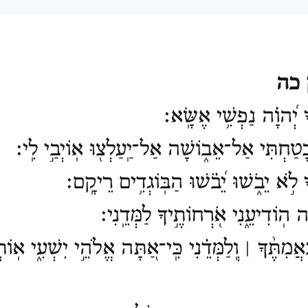
 כה
יְ֝הוָ֗ה נַפְשִׁ֥י אֶשָּֽׂא׃
ָ֭טַחְתִּי אַל־אֵב֑וֹשָׁה אַל־יַֽעַלְצ֖וּ אֽוֹיְבַ֣י לִֽי׃
 לֹ֣א יֵבֹ֑שׁוּ יֵ֝בֹ֗שׁוּ הַבּֽוֹגְדִ֥ים רֵיקָֽם׃
ה הֽוֹדִיעֵ֑נִי אֹ֖רְחוֹתֶ֣יךָ לַמְּדֵֽנִי׃
ֲמִתֶּ֨ךָ ׀ וְֽלַמְּדֵ֗נִי כִּֽי־אַ֭תָּה אֱלֹהֵ֣י יִשְׁעִ֑י אֽוֹתְךָ