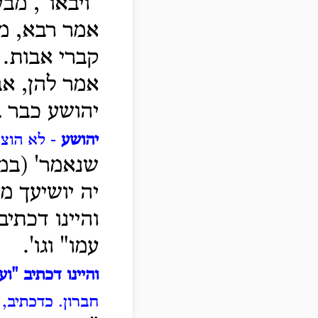
"ויבאו", מבע
אמר רבא, מ
קברי אבות.
אמר להן, אב
יהושע כבר 
יהושע
- לא הוצר
שנאמר' (במד
יה יושיעך מ
והיינו דכתי
עמו" וגו'.
והיינו דכתיב "וע
חברון.
כדכתיב, 