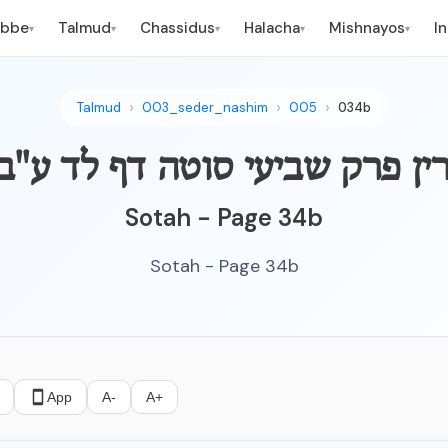
ebbe
Talmud
Chassidus
Halacha
Mishnayos
I
▾
▾
▾
▾
▾
Talmud
003_seder_nashim
005
034b
ו נאמרין פרק שביעי סוטה דף לד ע"ב
Sotah - Page 34b
Sotah - Page 34b
App
A-
A+