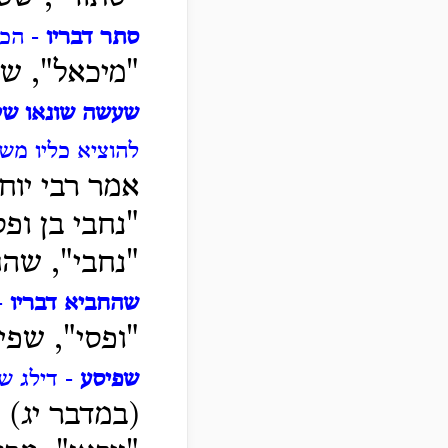
סתר דבריו
- הכח
"מיכאל", ש
שעשה שונאו של
להוציא כליו מש
אמר רבי יוחנ
"נחבי בן ופס
"נחבי", שהח
שהחביא דבריו
-
"ופסי", שפי
שפיסע
- דילג ש
(במדבר יג) "