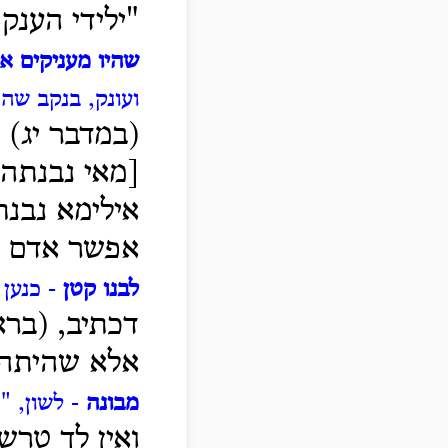
"ילידי הענק
שהיו מעניקים א
ועונק, בנקב שה
(במדבר יג) 
[מאי נבנתה]
אילימא נבנ
אפשר אדם בו
לבנו קטן
- כנען 
דכתיב, (בראש
אלא שהיתה 
מבונה
- לשון, "
ואין לך טרש