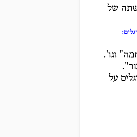
ושתה של
לים:
ה" וגו'.
ר".
גלים על