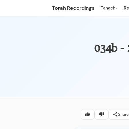
Torah Recordings
Tanach
R
▾
Share