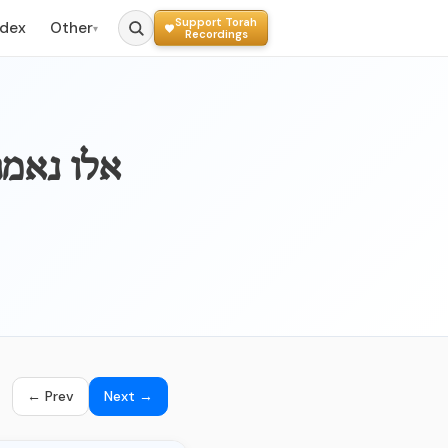
Support Torah
ndex
Other
▾
Recordings
034b - אל
← Prev
Next →