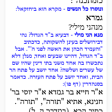
כזמתכנה":
ונוסרו כל הנשים
- מקרא הוא ביחזקאל:
גמרא
מנהני מילי?
מנא הני מילי
- דבעיא ב"ד הגדול?
נהי
דבירושלים בעינן להשקותה, כדכתיב
"והעמיד הכהן את האשה לפני ה'".
אבל
ב"ד הגדול, דהיינו שבעים ואחד, מנלן דלא
נתכשרו בה אחד משני בתי דינין שהיו שם
של עשרים ושלשה?
אחד יושב על פתח הר
הבית, ואחד יושב על פתח העזרה.
כדאמר
בסנהדרין (דף פו):
א"ר חייא בר גמדא א"ר יוסי בר'
חנינא, אתיא "תורה", "תורה".
כתיב הכא, (במדבר ה, ל)