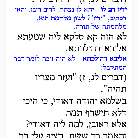
ידיו רב לו
- יהא לו נצחון, לריב ריבו.
והאי
דכתיב, "ידיו"?
לשון מלחמה הוא,
מלחמתה של תורה:
לא הוה קא סלקא ליה שמעתא
אליבא דהילכתא,
אליבא דהילכתא
- לא היה זוכה לומר דבר
המתקבל:
(דברים לג, ז) "ועזר מצריו
תהיה".
בשלמא יהודה דאודי, כי היכי
דלא תישרף תמר.
אלא ראובן, למה ליה דאודי?
והאמר רב ששת, חציף עלי בר