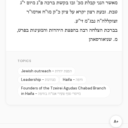
מאשר הנני קבלת מכ' ובו בקשת ברכה פ"נ מיום י"ג
טבת. ובעת רצון יקרא על ציון כ"ק מו"ח אדמו"ר
זצוקללה"ה נבג"מ זי"ע.
בברכת הצלחה רבה בהפצת היהדות והמעינות בפרט,
מ. שניאורסאהן
TOPICS
Jewish outreach -
הפצת יהדות
Leadership -
Haifa -
חיפה
מנהיגות
Founders of the Tzeirei Agudas Chabad Branch
in Haifa -
מייסדי סניף צעירי אגו"ח בחיפה
A+