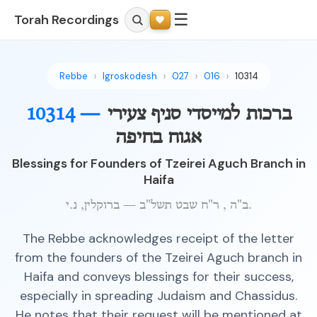
☰
Torah Recordings
Rebbe
Igroskodesh
027
016
10314
10314 —
ברכות למייסדי סניף צעירי
אגוח בחיפה
Blessings for Founders of Tzeirei Aguch Branch in
Haifa
ב"ה , ר"ח שבט תשל"ב — ברוקלין, נ.י.
The Rebbe acknowledges receipt of the letter
from the founders of the Tzeirei Aguch branch in
Haifa and conveys blessings for their success,
especially in spreading Judaism and Chassidus.
He notes that their request will be mentioned at