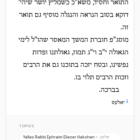
התואר וחסיד, משא"כ כשמליץ יושר שיהי'
דוקא בטוב הנראה והנגלה מוסיף גם תואר
זה.
מוסג"פ חוברת המשך המאסר שהו"ל לימי
הגאולה י"ב וי"ג תמוז, גאולתנו ופדות
נפשינו, ובטח יזכה בתוכנו גם את הרבים
וזכות הרבים תלוי בו.
בברכה.
1
יאלעס
TOPICS
Yalles Rabbi Ephraim Eliezer Hakohen -
יאלעס,