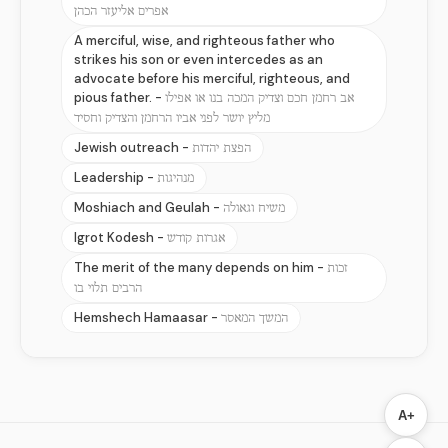
אפרים אליעזר הכהן
A merciful, wise, and righteous father who
strikes his son or even intercedes as an
advocate before his merciful, righteous, and
pious father. -
אב רחמן חכם וצדיק המכה בנו או אפילו
מליץ יושר לפני אביו הרחמן והצדיק וחסיד
Jewish outreach -
הפצת יהדות
Leadership -
מנהיגות
Moshiach and Geulah -
משיח וגאולה
Igrot Kodesh -
אגרות קודש
The merit of the many depends on him -
זכות
הרבים תלוי בו
Hemshech Hamaasar -
המשך המאסר
A+