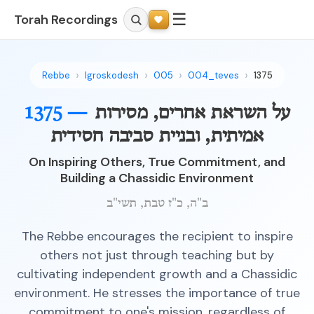
☰
Torah Recordings
Rebbe
Igroskodesh
005
004_teves
1375
על השראת אחרים, מסירות
1375 —
אמיתית, ובניית סביבה חסידית
On Inspiring Others, True Commitment, and
Building a Chassidic Environment
ב"ה, כ"ז טבת, תשי"ב
The Rebbe encourages the recipient to inspire
others not just through teaching but by
cultivating independent growth and a Chassidic
environment. He stresses the importance of true
commitment to one's mission, regardless of