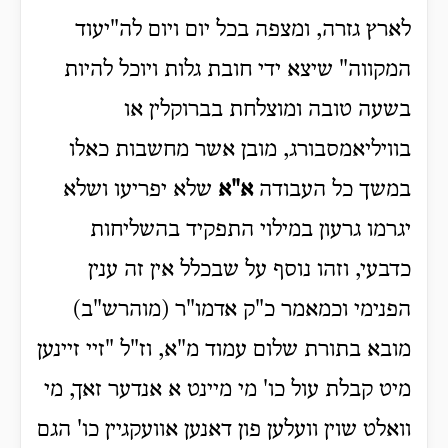
לארץ גזרה, ומצפה בכל יום ויום לה"יעוד
המקווה" שיצא ידי חובת גלות ויוכל להיות
בשעה טובה ומוצלחת בברוקלין או
בוויליאמסבורג, מובן אשר מחשבות כאלו
במשך כל העבודה
א
"
א
שלא יפריעו ושלא
יגרמו גרעון במילוי התפקיד בהשליחות
כדבעי, וזהו נוסף על שבכלל אין זה ענין
הפנימי וכמאמר כ"ק אדמו"ר (מוהרש"ב)
מובא בתורת שלום עמוד מ"א, וז"ל "זיי זיינען
מיט קבלת עול כו' מי מיינט א אנדער זאך, מי
וואלט שוין וועלען פון דאנען אוועקגיין כו' הגם