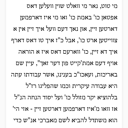
מי טוט, נאר מי וואלט שוין וועלען דאס
אפטאן כו' באמת כו' ואו מי איז דארפמען
דארטען זיין, און נאך דעם וועל איך זיין אין א
צווייטען ארט כו', אבל כ"ז איך טו דאס דארף
איך דא זיין, כו' ווארעם דאס איז א הוראה
אויף דעם אמת'קייט פון דער זאך", עיין שם
באריכות, ועאכו"כ בענינו, אשר עבודתו עתה
היא עבודה עיקרית וכמו שהפליגו רז"ל
בלהוציא יקר מזולל כו' ועל יסוד הנחה הנ"ל
אז וואו מ'איז דארפמען דארטען זיין - אזי הי'
הוא משתדל להביא לשם מאברכי אנ"ש כדי