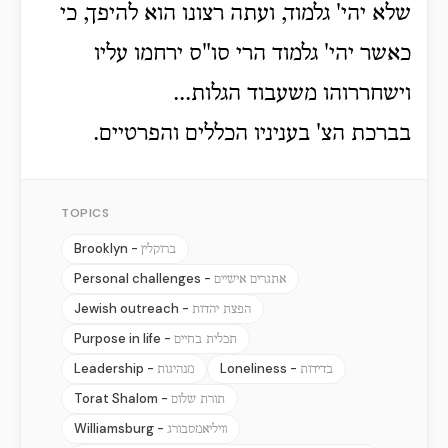
שלא יהי' גלמוד, ועתה רצונו הוא להיפך, כי
כאשר יהי' גלמוד הרי סו"ס ירחמו עליו
וישחררוהו משעבוד הגלות...
בברכת הצ' בעניניו הכללים והפרטיים.
TOPICS
Brooklyn -
ברוקלין
Personal challenges -
אתגרים אישיים
Jewish outreach -
הפצת יהדות
Purpose in life -
תכלית בחיים
Leadership -
Loneliness -
בדידות
מנהיגות
Torat Shalom -
תורת שלום
Williamsburg -
וויליאמסבורג