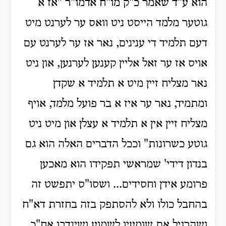
הוא ע"ד שאמר כ"ק מו"ח אדמו"ר "אז א
גוטער מלמד הייסט ניט וואס ער לערנט מיט
דעם תלמיד די ענינים, נאר אז ער לערנט עם
אויס אז ער זאל אליין קענען לערנען, און ניט
נאר מצליח זיין מיט א תלמיד א שקדן
ומתמיד, נאר ער איז א בר פועל מלמד, אויף
מצליח זיין אין א תלמיד א עצלן און מיט ניט
גוטע כשרונות" וככל הדברים האלה הוא גם
בנדון דידי' שמראשי תפקידו הוא מאכען
פרומע אידן וחסידים... ושסו"ס יתפשט זה
בהחבל כולו ולא להסתפק בזה בחזרת דא"ח
ושהרגיל את שומעיו לשמוע ושינדבו אח"כ