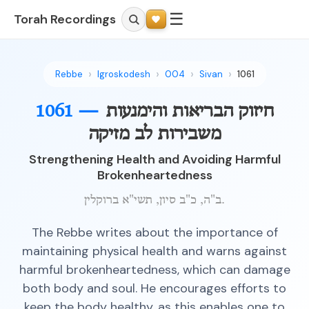
☰
Torah Recordings
Rebbe
Igroskodesh
004
Sivan
1061
חיזוק הבריאות והימנעות
1061 —
משבירות לב מזיקה
Strengthening Health and Avoiding Harmful
Brokenheartedness
ב"ה, כ"ב סיון, תשי"א ברוקלין.
The Rebbe writes about the importance of
maintaining physical health and warns against
harmful brokenheartedness, which can damage
both body and soul. He encourages efforts to
keep the body healthy, as this enables one to