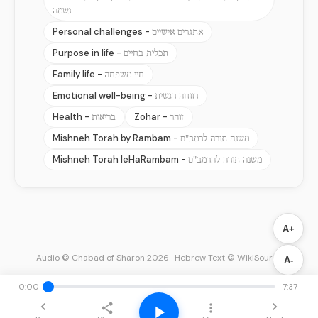
נשמה
Personal challenges -
אתגרים אישיים
Purpose in life -
תכלית בחיים
Family life -
חיי משפחה
Emotional well-being -
רווחה רגשית
Health -
Zohar -
זוהר
בריאות
Mishneh Torah by Rambam -
משנה תורה לרמב"ם
Mishneh Torah leHaRambam -
משנה תורה להרמב"ם
A+
Audio © Chabad of Sharon 2026
·
Hebrew Text © WikiSource
A-
0:00
7:37