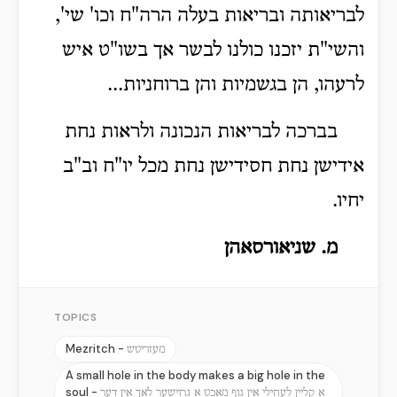
לבריאותה ובריאות בעלה הרה"ח וכו' שי',
והשי"ת יזכנו כולנו לבשר אך בשו"ט איש
לרעהו, הן בגשמיות והן ברוחניות...
בברכה לבריאות הנכונה ולראות נחת
אידישן נחת חסידישן נחת מכל יו"ח וב"ב
יחיו.
מ. שניאורסאהן
TOPICS
Mezritch -
מעזריטש
A small hole in the body makes a big hole in the
soul -
א קליין לעחילי אין גוף מאכט א גרוישער לאך אין דער