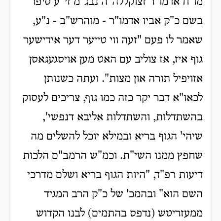
מו"ח אדמו"ר זצוקללה"ה נבג"מ זי"ע סיפר
בשם כ"ק אביו אדמו"ר - מוהרש"ב - נ"ע,
שאמר לו פעם "זעה ווי טייער דער אידישער
גוף איז, אז צוליב עם האט מען אויסגעגאסן
אזויפיל תורה און מצות". ועתה כשנותן
לכאו"א דבר יקר כזה כמו גוף, צריכים לעסוק
בהשתדלות, והשתדלות אליבא דנפשי',
שיהי' הגוף בריא ובמילא יוכל להשלים מה
שחפץ ממנו השי"ת. וכמ"ש הרמב"ם הלכות
דיעות רפ"ד, "היות הגוף בריא ושלם מדרכי
השם הוא" ובהמכ' של כ"ק הרב המגיד
ממעזריטש (נדפס בהתמים) לבנו הקדוש