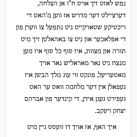
נפש לאזט זיך אויס ח"ו אן הצלחה,
דערציילט דער מדרש אז ווען מ'האט די
ריכטיקע שטארקייט ניט נתפעל צו ווערן פון
די אפלאכער און ניט צו באהאלטן זיך מיט
תורה און מצוות, איז סוף כל סוף איז מען
מנצח ניט נאר מאראליש נאר אויך
מאטעריעל, פונקט ווי עוג מלך הבשן איז
געפאלן אין דער מלחמה וואס ער האט
געפירט געגן אידן, די קינדער פון אברהם
יצחק ויעקב.
איך האף, אז אויך דו וועסט גיין מיט