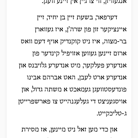
אנגעוויזן, ווי צו גיין אין זיינע וועגן.
דערפאר, בשעת זיין בן יחיד, זיין
איינציקער זון פון שרה'ן, איז געווארן
בר-מצוה, איז ניט קוקנדיק אויף דעם וואס
ארום זיינען געווען אזויפיל קינדער פון
אנדערע פעלקער, מיט אנדערע גלויבנס און
אנדערע ארט לעבן, האט אברהם אבינו
פונדעסטוועגן געמאכט א משתה גדול, און
אויסגעניצט די געלעגנהייט צו פארשפרייטן
ג-טליכקייט.
און כדי מען זאל ניט מיינען, אז מסירת