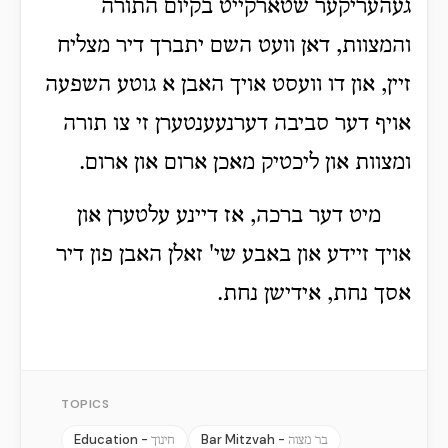
געהעריקער שטארקייט בקיום התורה
והמצוות, דאן וועט השם יתברך דיר מצליח
זיין, און דו וועסט אויך האבן א גוטע השפעה
אויף דער סביבה דערנעענטערן זי צו תורה
ומצוות און ליכטיק מאכן ארום און ארום.
מיט דער ברכה, אז דיינע עלטערן און
אויך זיידע און באבע שי' זאלן האבן פון דיר
אסך נחת, אידישן נחת.
TOPICS
Education -
Bar Mitzvah -
בר מצוה
חינוך