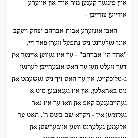
איין פינגער קענען מיר אייך און אייערע
אידייען צורייבן -
האבן אונזערע אבות אברהם יצחק ויעקב
אונז געלערנט ניט נתפעל ווערן פאר זיי.
"אחד הי' אברהם" - ער איז געווען איינער אין
דער וועלט ווען ער האט אנגעהייבן לערנען
ג-טליכקייט, און ער האט זיך ניט געשעמט און
ניט באהאלטן, און איז געגאנגען מיט א
געהייבענעם קאפ און וואו ער איז נאר
געקומען איז - ויקרא שם בשם ה', האט ער
אלעמען געלערנט וועגן אויבערשטן און