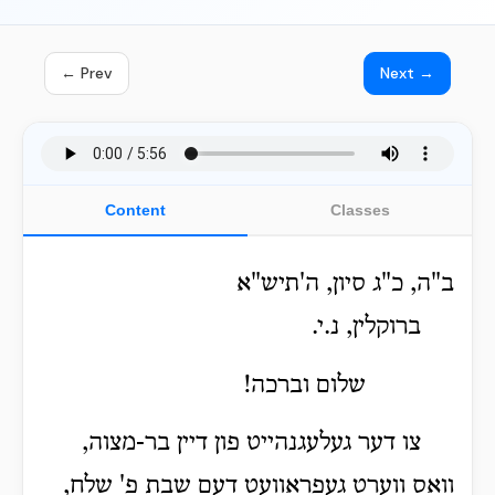
← Prev
Next →
Content
Classes
ב"ה, כ"ג סיון, ה'תיש"א
ברוקלין, נ.י.
שלום וברכה!
צו דער געלעגנהייט פון דיין בר-מצוה,
וואס ווערט געפראוועט דעם שבת פ' שלח,