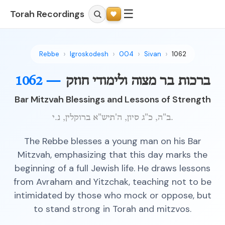
☰
Torah Recordings
Rebbe
Igroskodesh
004
Sivan
1062
ברכות בר מצוה ולימודי חוזק
1062 —
Bar Mitzvah Blessings and Lessons of Strength
ב"ה, כ"ג סיון, ה'תיש"א ברוקלין, נ.י.
The Rebbe blesses a young man on his Bar
Mitzvah, emphasizing that this day marks the
beginning of a full Jewish life. He draws lessons
from Avraham and Yitzchak, teaching not to be
intimidated by those who mock or oppose, but
to stand strong in Torah and mitzvos.