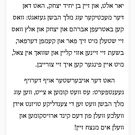
יאר אלט, און זיין בן יחיד יצחק, האט דאן
דער מעכטיקער עוג מלך הבשן געזאגט: וואס
קען באטרעפן אברהם און יצחק און אלץ וואס
זיי שטעלן מיט זיך פאר און קעמפן דערפאר,
בשעת זיי זיינען אזוי קליין און שוואך אין צאל,
מיט איין פינגער קען איך זיי צורייבן.
האט דער אויבערשטער אויף דערויף
געענטפערט: עס וועט קומען א צייט, ווען עוג
מלך הבשן וועט זען די צענדליקע טויזנט אידן
וועלכע וועלן פון דעם קינד ארויסקומען און
וועלן אים מנצח זיין!