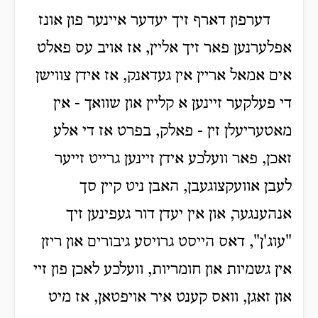
דערפון דארף זיך יעדער איינער פון אונז
אפלערנען פאר זיך אליין, אז אויב עס פאלט
אים אמאל אריין אין געדאנק, אז אידן צווישן
די פעלקער זיינען א קליין און שוואך - אין
מאטעריעלן זין - פאלק, בפרט אז די אלע
זאכן, פאר וועלכע אידן זיינען גרייט זייער
לעבן אוועקצוגעבן, האבן ניט קיין סך
אנהענגער, און אין יעדן דור געפינען זיך
"עוג'ן", דאס הייסט גרויסע גיבורים און ריזן
אין גשמיות און חומריות, וועלכע לאכן פון זיי
און זאגן, וואס קענט איר אויפטאן, אז מיט