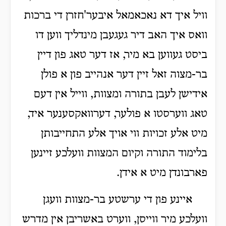
וויל איך דא נאכאמאל איבער'חזרן די ברכות
וואס איך האב דיר געגעבן מינדליך ווען דו
ביסט געווען בא מיר, אז דער טאג פון דיין
בר-מצוה זאל זיין דער אנהייב פון א פולן
אידישן לעבן בתורה ומצוות, ווייל אין דעם
טאג ווערסטו א פולער, דערוואקסענער איד,
מיט אלע זכויות ווי אויך אלע התחייבותן
בלימוד התורה וקיום המצוות וועלכע זיינען
פארבונדן מיט א אידן.
איינע פון די ערשטע בר-מצוות וועגן
וועלכע מיר ווייסן, ווערט באשריבן אין מדרש