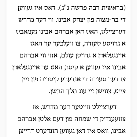
(בראשית רבה פרשה נ"ג). דאס איז געווען
די בר-מצוה פון יצחק אבינו. ווי דער מדרש
דערציילט, האט דאן אברהם אבינו געמאכט
א גרויסע סעודה, צו וועלכער ער האט
איינגעלאדן א גרויסן עולם, אזוי ווי אברהם
אבינו איז געווען א קיסר, האט ער איינגעלאדן
צו דער סעודה די אנדערע קיסרים פון זיין
צייט, צווישן זיי עוג מלך הבשן.
דערציילט ווייטער דער מדרש, אז
צוזעענדיק די שמחה פון דעם אלטן אברהם
אבינו, וואס איז דאן געווען הונדערט דרייצן