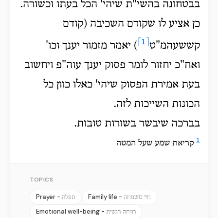
בבטחונה בהשי"ת שיהי' הכל בעתו וכשורה.
כן אציע לו שקודם השכיבה (קודם
[1]
קששעהמ"ט
) יאמר מזמור יענך וכו'
ואח"כ יחזור לומר פסוק יענך עוה"פ ויחשוב
בעת אמירת הפסוק שיהי' כאלו כוון כל
הכונות השייכות לזה.
בברכה שיבשר בשורות טובות.
1
קריאת שמע שעל המטה
TOPICS
Prayer -
Family life -
חיי משפחה
תפלה
Emotional well-being -
רווחה רגשית