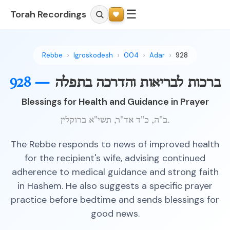
☰
Torah Recordings
Rebbe
Igroskodesh
004
Adar
928
928 —
ברכות לבריאות והדרכה בתפלה
Blessings for Health and Guidance in Prayer
ב"ה, כ"ד אד"ר, תשי"א ברוקלין.
The Rebbe responds to news of improved health
for the recipient's wife, advising continued
adherence to medical guidance and strong faith
in Hashem. He also suggests a specific prayer
practice before bedtime and sends blessings for
good news.