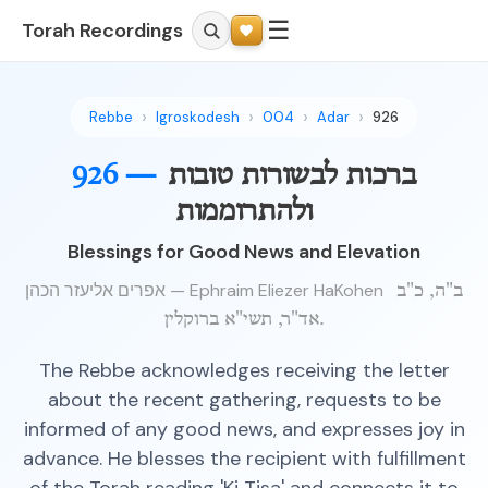
☰
Torah Recordings
Rebbe
Igroskodesh
004
Adar
926
926 —
ברכות לבשורות טובות
ולהתרוממות
Blessings for Good News and Elevation
אפרים אליעזר הכהן — Ephraim Eliezer HaKohen
ב"ה, כ"ב
אד"ר, תשי"א ברוקלין.
The Rebbe acknowledges receiving the letter
about the recent gathering, requests to be
informed of any good news, and expresses joy in
advance. He blesses the recipient with fulfillment