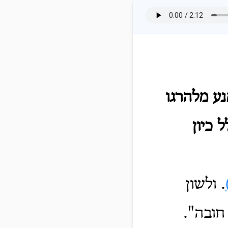
ע מלהרגו
 כיון
. ולשון
חובה".