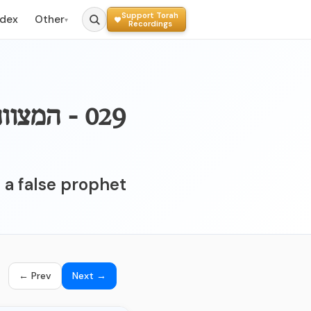
Support Torah
ndex
Other
▾
Recordings
029 - המ
g a false prophet
← Prev
Next →