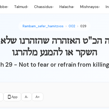
ebbe
Talmud
Chassidus
Halacha
Mishnayos
I
▾
▾
▾
▾
▾
Rambam_sefer_hamitzvos
002
029
צווה הכ"ט האזהרה שהזהרנו שלא
השקר או להמנע מלהרגו
 29 - Not to fear or refrain from killin
App
A-
A+