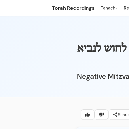
Torah Recordings
Tanach
R
▾
 לחוש לנביא
Negative Mitzvah
Share