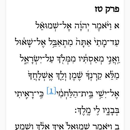
פרק טז
א וַיֹּ֨אמֶר יְהוָ֜ה אֶל־שְׁמוּאֵ֗ל
עַד־מָתַי֙ אַתָּה֙ מִתְאַבֵּ֣ל אֶל־שָׁא֔וּל
וַֽאֲנִ֣י מְאַסְתִּ֔יו מִמְּלֹ֖ךְ עַל־יִשְׂרָאֵ֑ל
מַלֵּ֨א קַרְנְךָ֜ שֶׁ֗מֶן וְלֵ֤ךְ אֶֽשְׁלָחֲךָ֙
[1]
אֶל־יִשַׁ֣י בֵּֽית־הַלַּחְמִ֔י
כִּֽי־רָאִ֧יתִי
בְּבָנָ֛יו לִ֖י מֶֽלֶךְ׃
ב וַיֹּ֤אמֶר שְׁמוּאֵל֙ אֵ֣יךְ אֵלֵ֔ךְ וְשָׁמַ֥ע