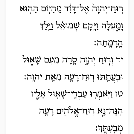
רֽוּחַ־יְהוָה֙ אֶל־דָּוִ֔ד מֵֽהַיּ֥וֹם הַה֖וּא
וָמָ֑עְלָה וַיָּ֣קָם שְׁמוּאֵ֔ל וַיֵּ֖לֶךְ
הָֽרָמָֽתָה׃
יד וְר֧וּחַ יְהוָ֛ה סָ֖רָה מֵעִ֣ם שָׁא֑וּל
וּבִֽעֲתַ֥תּוּ רֽוּחַ־רָעָ֖ה מֵאֵ֥ת יְהוָֽה׃
טו וַיֹּֽאמְר֥וּ עַבְדֵֽי־שָׁא֖וּל אֵלָ֑יו
הִנֵּה־נָ֧א רֽוּחַ־אֱלֹהִ֛ים רָעָ֖ה
מְבַֽעִתֶּֽךָ׃