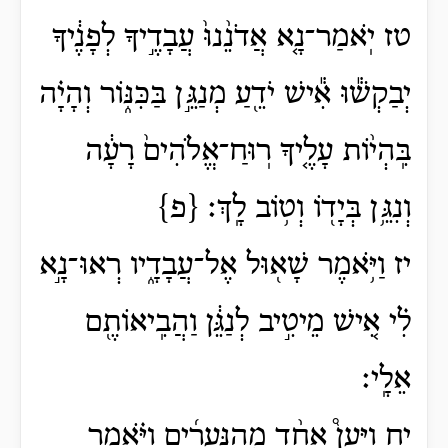
טז יֹֽאמַר־נָ֤א אֲדֹנֵ֨נוּ֙ עֲבָדֶ֣יךָ לְפָנֶ֔יךָ
יְבַקְשׁ֕וּ אִ֕ישׁ יֹדֵ֖עַ מְנַגֵּ֣ן בַּכִּנּ֑וֹר וְהָיָ֗ה
בִּֽהְי֨וֹת עָלֶ֤יךָ רֽוּחַ־אֱלֹהִים֙ רָעָ֔ה
וְנִגֵּ֥ן בְּיָד֖וֹ וְט֥וֹב לָֽךְ׃ {פ}
יז וַיֹּ֥אמֶר שָׁא֖וּל אֶל־עֲבָדָ֑יו רְאוּ־נָ֣א
לִ֗י אִ֚ישׁ מֵיטִ֣יב לְנַגֵּ֔ן וַהֲבִֽיאוֹתֶ֖ם
אֵלָֽי׃
יח וַיַּעַן֩ אֶחָ֨ד מֵֽהַנְּעָרִ֜ים וַיֹּ֗אמֶר