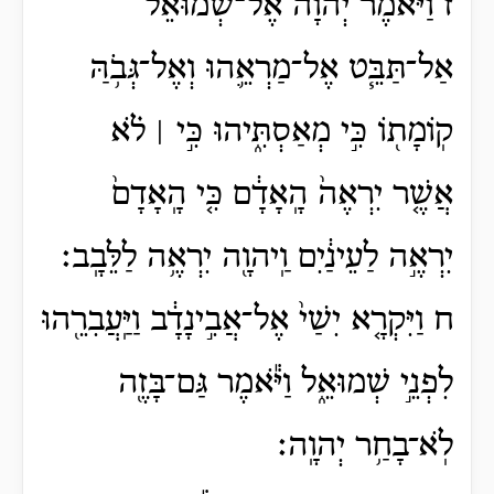
ז וַיֹּ֨אמֶר יְהוָ֜ה אֶל־שְׁמוּאֵ֗ל
אַל־תַּבֵּ֧ט אֶל־מַרְאֵ֛הוּ וְאֶל־גְּבֹ֥הַּ
קֽוֹמָת֖וֹ כִּ֣י מְאַסְתִּ֑יהוּ כִּ֣י ׀ לֹ֗א
אֲשֶׁ֤ר יִרְאֶה֙ הָֽאָדָ֔ם כִּ֤י הָֽאָדָם֙
יִרְאֶ֣ה לַעֵינַ֔יִם וַֽיהוָ֖ה יִרְאֶ֥ה לַלֵּבָֽב׃
ח וַיִּקְרָ֤א יִשַׁי֙ אֶל־אֲבִ֣ינָדָ֔ב וַיַּֽעֲבִרֵ֖הוּ
לִפְנֵ֣י שְׁמוּאֵ֑ל וַיֹּ֕אמֶר גַּם־בָּזֶ֖ה
לֹֽא־בָחַ֥ר יְהוָֽה׃