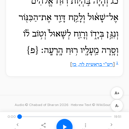
כג וְהָיָ֗ה בִּֽהְי֤וֹת רֽוּחַ־אֱלֹהִים֙
אֶל־שָׁא֔וּל וְלָקַ֥ח דָּוִ֛ד אֶת־הַכִּנּ֖וֹר
וְנִגֵּ֣ן בְּיָד֑וֹ וְרָוַ֤ח לְשָׁאוּל֙ וְט֣וֹב ל֔וֹ
וְסָ֥רָה מֵֽעָלָ֖יו ר֥וּחַ הָֽרָעָֽה׃ {פ}
1
[
רש"י בראשית לה, כז
]
A+
Audio © Chabad of Sharon 2026
·
Hebrew Text © WikiSource
A-
0:00
19:51