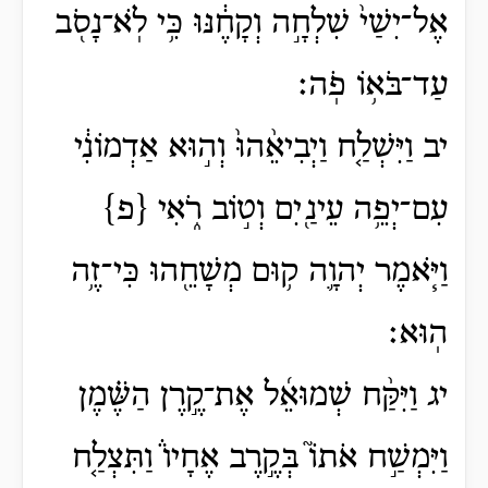
אֶל־יִשַׁי֙ שִׁלְחָ֣ה וְקָחֶ֔נּוּ כִּ֥י לֹֽא־נָסֹ֖ב
עַד־בֹּא֥וֹ פֹֽה׃
יב וַיִּשְׁלַ֤ח וַיְבִיאֵ֨הוּ֙ וְה֣וּא אַדְמוֹנִ֔י
עִם־יְפֵ֥ה עֵינַ֖יִם וְט֣וֹב רֹ֑אִי {פ}
וַיֹּ֧אמֶר יְהוָ֛ה ק֥וּם מְשָׁחֵ֖הוּ כִּי־זֶ֥ה
הֽוּא׃
יג וַיִּקַּ֨ח שְׁמוּאֵ֜ל אֶת־קֶ֣רֶן הַשֶּׁ֗מֶן
וַיִּמְשַׁ֣ח אֹתוֹ֮ בְּקֶ֣רֶב אֶחָיו֒ וַתִּצְלַ֤ח