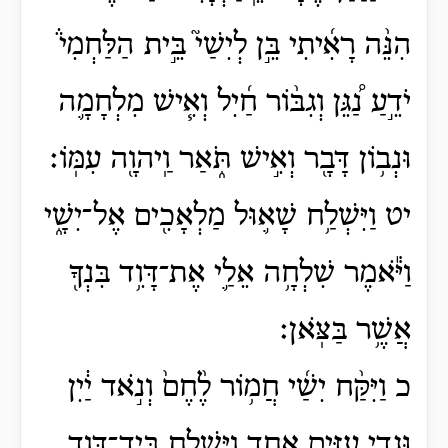
הִנֵּ֨ה רָאִ֜יתִי בֵּ֣ן לְיִשַׁי֮ בֵּ֣ית הַלַּחְמִי֒
יֹדֵ֣עַ נַ֠גֵּן וְגִבּ֨וֹר חַ֜יִל וְאִ֧ישׁ מִלְחָמָ֛ה
וּנְב֥וֹן דָּבָ֖ר וְאִ֣ישׁ תֹּ֑אַר וַֽיהוָ֖ה עִמּֽוֹ׃
יט וַיִּשְׁלַ֥ח שָׁא֛וּל מַלְאָכִ֖ים אֶל־יִשָׁ֑י
וַיֹּ֕אמֶר שִׁלְחָ֥ה אֵלַ֛י אֶת־דָּוִ֥ד בִּנְךָ֖
אֲשֶׁ֥ר בַּצֹּֽאן׃
כ וַיִּקַּ֨ח יִשַׁ֜י חֲמ֥וֹר לֶ֨חֶם֙ וְנֹ֣אד יַ֔יִן
וּגְדִ֥י עִזִּ֖ים אֶחָ֑ד וַיִּשְׁלַ֛ח בְּיַד־דָּוִ֥ד