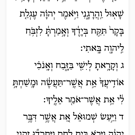
שָׁא֖וּל וַֽהֲרָגָ֑נִי וַיֹּ֣אמֶר יְהוָ֗ה עֶגְלַ֤ת
בָּקָר֙ תִּקַּ֣ח בְּיָדֶ֔ךָ וְאָ֣מַרְתָּ֔ לִזְבֹּ֥חַ
לַֽיהוָ֖ה בָּֽאתִי׃
ג וְקָרָ֥אתָ לְיִשַׁ֖י בַּזָּ֑בַח וְאָֽנֹכִ֗י
אוֹדִֽיעֲךָ֙ אֵ֣ת אֲשֶֽׁר־תַּעֲשֶׂ֔ה וּמָֽשַׁחְתָּ֣
לִ֔י אֵ֥ת אֲשֶׁר־אֹמַ֖ר אֵלֶֽיךָ׃
ד וַיַּ֣עַשׂ שְׁמוּאֵ֗ל אֵ֚ת אֲשֶׁ֣ר דִּבֶּ֣ר
יְהוָ֔ה וַיָּבֹ֖א בֵּ֣ית לָ֑חֶם וַיֶּֽחֶרְד֞וּ זִקְנֵ֤י