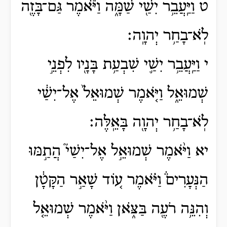
ט וַיַּֽעֲבֵ֥ר יִשַׁ֖י שַׁמָּ֑ה וַיֹּ֕אמֶר גַּם־בָּזֶ֖ה
לֹֽא־בָחַ֥ר יְהוָֽה׃
י וַיַּֽעֲבֵ֥ר יִשַׁ֛י שִׁבְעַ֥ת בָּנָ֖יו לִפְנֵ֣י
שְׁמוּאֵ֑ל וַיֹּ֤אמֶר שְׁמוּאֵל֙ אֶל־יִשַׁ֔י
לֹֽא־בָחַ֥ר יְהוָ֖ה בָּאֵֽלֶּה׃
יא וַיֹּ֨אמֶר שְׁמוּאֵ֣ל אֶל־יִשַׁי֮ הֲתַ֣מּוּ
הַנְּעָרִים֒ וַיֹּ֗אמֶר ע֚וֹד שָׁאַ֣ר הַקָּטָ֔ן
וְהִנֵּ֥ה רֹעֶ֖ה בַּצֹּ֑אן וַיֹּ֨אמֶר שְׁמוּאֵ֤ל