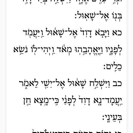
בְּנ֖וֹ אֶל־שָׁאֽוּל׃
כא וַיָּבֹ֤א דָוִד֙ אֶל־שָׁא֔וּל וַֽיַּעֲמֹ֖ד
לְפָנָ֑יו וַיֶּֽאֱהָבֵ֣הֽוּ מְאֹ֔ד וַֽיְהִי־ל֖וֹ נֹשֵׂ֥א
כֵלִֽים׃
כב וַיִּשְׁלַ֣ח שָׁא֔וּל אֶל־יִשַׁ֖י לֵאמֹ֑ר
יַֽעֲמָד־נָ֤א דָוִד֙ לְפָנַ֔י כִּֽי־מָ֥צָא חֵ֖ן
בְּעֵינָֽי׃