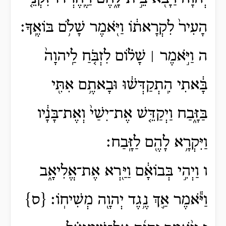
הָעִיר֙ לִקְרָאת֔וֹ וַיֹּ֖אמֶר שָׁלֹ֥ם בּוֹאֶֽךָ׃
ה וַיֹּ֣אמֶר ׀ שָׁל֗וֹם לִזְבֹּ֤חַ לַֽיהוָה֙
בָּ֔אתִי הִֽתְקַדְּשׁ֔וּ וּבָאתֶ֥ם אִתִּ֖י
בַּזָּ֑בַח וַיְקַדֵּ֤שׁ אֶת־יִשַׁי֙ וְאֶת־בָּנָ֔יו
וַיִּקְרָ֥א לָהֶ֖ם לַזָּֽבַח׃
ו וַיְהִ֣י בְּבוֹאָ֔ם וַיַּ֖רְא אֶת־אֱלִיאָ֑ב
וַיֹּ֕אמֶר אַ֛ךְ נֶ֥גֶד יְהוָ֖ה מְשִׁיחֽוֹ׃ {ס}