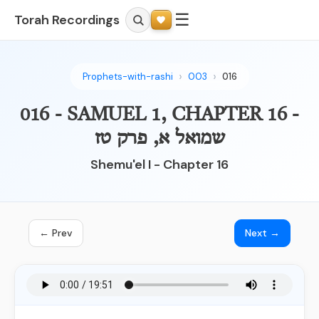
☰
Torah Recordings
Prophets-with-rashi
003
016
016 - SAMUEL 1, CHAPTER 16 -
שמואל א, פרק טז
Shemu'el I - Chapter 16
← Prev
Next →