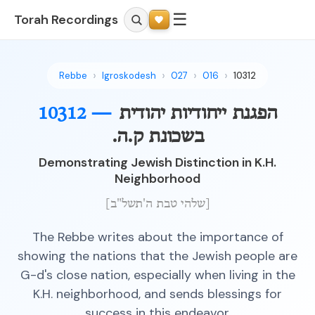
☰
Torah Recordings
Rebbe
Igroskodesh
027
016
10312
10312 —
הפגנת ייחודיות יהודית
בשכונת ק.ה.
Demonstrating Jewish Distinction in K.H.
Neighborhood
[שלהי טבת ה'תשל"ב]
The Rebbe writes about the importance of
showing the nations that the Jewish people are
G-d's close nation, especially when living in the
K.H. neighborhood, and sends blessings for
success in this endeavor.