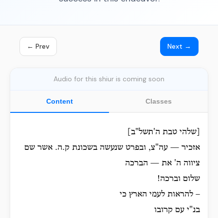
← Prev
Next →
Audio for this shiur is coming soon
Content
Classes
[שלהי טבת ה'תשל"ב]
אזכיר — עה"צ, ובפרט שנעשה בשכונת ק.ה. אשר שם
ציווה ה' את — הברכה
שלום וברכה!
– להראות לעמי הארץ כי
בנ"י עם קרובו