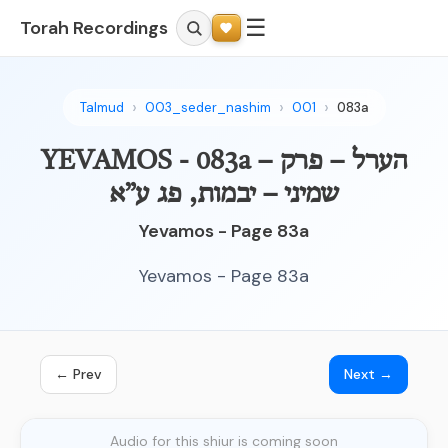
☰
Torah Recordings
Talmud
003_seder_nashim
001
083a
YEVAMOS - 083a – הערל – פרק
שמיני – יבמות, פג ע”א
Yevamos - Page 83a
Yevamos - Page 83a
← Prev
Next →
Audio for this shiur is coming soon