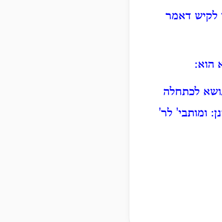
 לקיש דאמר
 הוא:
נושא לכתחלה
: ומותבי' לר'