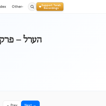
Support Torah
ndex
Other
▾
Recordings
← Prev
Next →