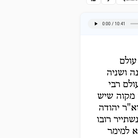
עולם
ה ושניה
ולם רבי
ן מקוה שיש
א"ר יהודה
שתייר רובו
א למימר