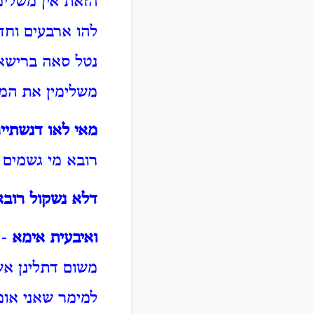
הזאת אין משלימ
להו ארבעים וחד
נטל סאה ברישא 
משלימין את המק
מאי לאו דנשתייר
רובא מי גשמים 
דלא נשקול רובא
ואיבעית אימא
- 
משום דתלינן אשא
למימר שאני אומ