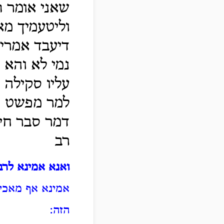
שאני אומר ת
וליטעמיך מא
דיעבד אמרי
נמי לא והא מ
עליו סקילה 
למר מפשט פש
דמר סבר חיי
רב
ואנא אמינא לרבי
אמינא אף מאכיל
הזה: