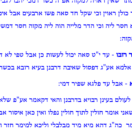
תו שאין ראויה למקוה אפ"ה כשר דמכי יהבו לגביה 
 כולן ראוין וכי שקל חד סאה פשו ארבעים אבל איפ
חסר ליה וכי הדר מלייה הוה ליה מקוה חסר דמשקי
וה:
 רובו
- עד י"ט סאה יכול לעשות כן אבל טפי לא דבע
אלמא אע"ג דפסול שאיבה דרבנן בעיא רובא בכשרו
- אבל עד פלגא שפיר דמי:
לעולם בעינן רבויא בדרבנן והאי דקאמר אע"פ שלא 
ני אומר חולין לתוך חולין נפלו ואין כאן איסור א
ר כה"ג דהא מיא מיד מבלבלי וליכא למימר חזר ו