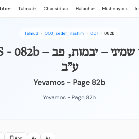
ebbe
Talmud
Chassidus
Halacha
Mishnayos
I
▾
▾
▾
▾
▾
Talmud
003_seder_nashim
001
082b
YEVAMOS - 082b – הערל 
ע”ב
Yevamos - Page 82b
Yevamos - Page 82b
App
A-
A+