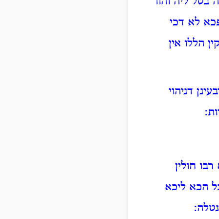
בטל ליה והוו
כא לא דכי
ן הללו אין
ינן דניהוי
ת:
רבו חולין
בל הכא ליכא
נטלה: