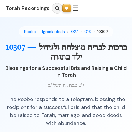
☰
Torah Recordings
Rebbe
Igroskodesh
027
016
10307
10307 —
ברכות לברית מוצלחת ולגידול
ילד בתורה
Blessings for a Successful Bris and Raising a Child
in Torah
י"ג טבת, ה'תשל"ב
The Rebbe responds to a telegram, blessing the
recipient for a successful bris and that the child
be raised to Torah, marriage, and good deeds
with abundance.