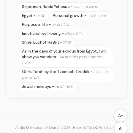
Szpetman, Rabbi Yehosua -
שפעטמאן, יהושע
Egypt -
Personal growth -
צמיחה אישית
מצרים
Purpose in life -
תכלית בחיים
Emotional well-being -
רווחה רגשית
Shnei Luchot HaBrit -
של"ה
As in the days of your exodus from Egypt, I will
show you wonders -
כימי צאתך מארץ מצרים אראנו
נפלאות
Or HaTorah by the Tzemach Tzedek -
אור התורה
להצמח צדק
Jewish holidays -
מועדי ישראל
A+
Audio © Chabad of Sharon 2026
·
Hebrew Text © WikiSource
A-