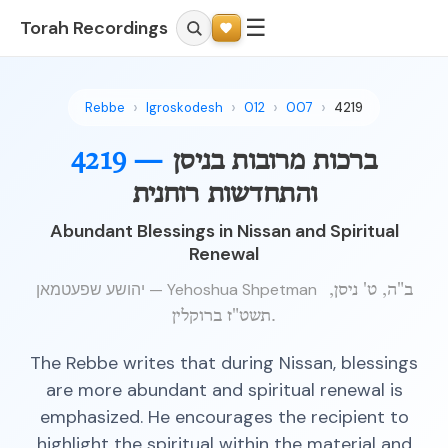
☰
Torah Recordings
Rebbe
Igroskodesh
012
007
4219
ברכות מרובות בניסן
4219 —
והתחדשות רוחנית
Abundant Blessings in Nissan and Spiritual
Renewal
יהושע שפעטמאן — Yehoshua Shpetman
ב"ה, ט' ניסן,
תשט"ז ברוקלין.
The Rebbe writes that during Nissan, blessings
are more abundant and spiritual renewal is
emphasized. He encourages the recipient to
highlight the spiritual within the material and