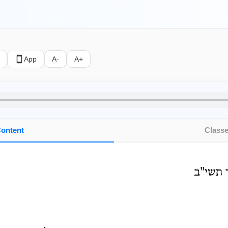
App
A-
A+
ontent
Class
 תשי"ב