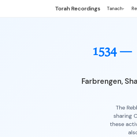
Torah Recordings
Tanach
R
▾
1534 —
Farbrengen, Sha
The Reb
sharing C
these activ
als