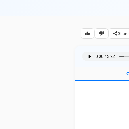
Share
C