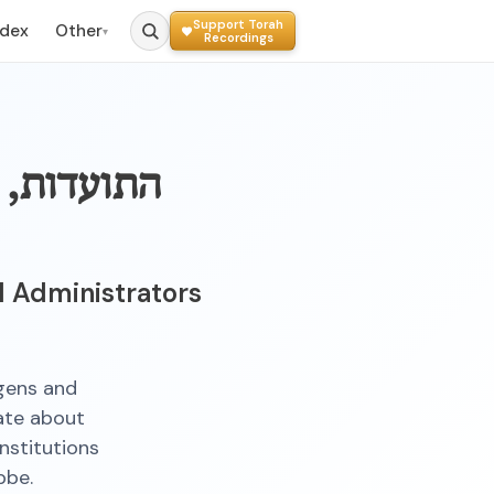
Support Torah
ndex
Other
▾
Recordings
התועדות, 
l Administrators
gens and
cate about
institutions
bbe.