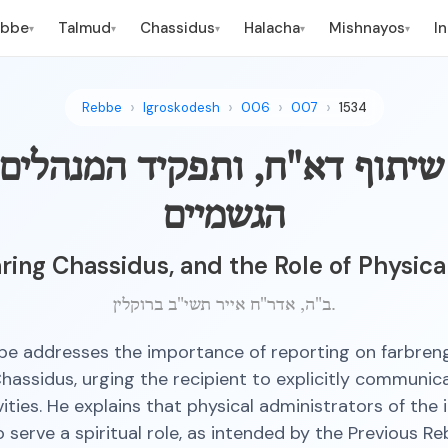
ebbe
Talmud
Chassidus
Halacha
Mishnayos
I
▾
▾
▾
▾
▾
Rebbe
Igroskodesh
006
007
1534
שיתוף דא"ח, ותפקיד המנהלים
הגשמיים
ring Chassidus, and the Role of Physica
ב"ה, אדר"ח אייר תשי"ב ברוקלין.
be addresses the importance of reporting on farbren
hassidus, urging the recipient to explicitly communi
ities. He explains that physical administrators of the 
o serve a spiritual role, as intended by the Previous Re