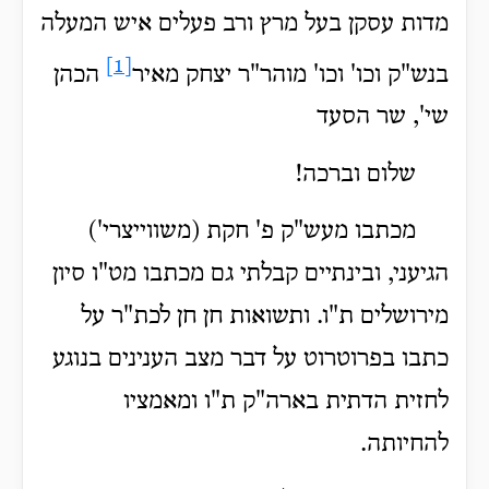
מדות עסקן בעל מרץ ורב פעלים איש המעלה
[1]
בנש"ק וכו' וכו' מוהר"ר יצחק מאיר
הכהן
שי', שר הסעד
שלום וברכה!
מכתבו מעש"ק פ' חקת (משווייצרי')
הגיעני, ובינתיים קבלתי גם מכתבו מט"ו סיון
מירושלים ת"ו. ותשואות חן חן לכת"ר על
כתבו בפרוטרוט על דבר מצב הענינים בנוגע
לחזית הדתית בארה"ק ת"ו ומאמציו
להחיותה.