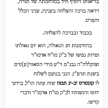
בריאותו ויוסיף חיל במלחמתה של תורה,
ויראה ברכה והצלחה בעניניו, עניני הכלל
והפרט.
בכבוד ובברכה להצלחה.
בהזדמנות חג הגאולה, הוא יום גאולתו
ופדות נפשו של כ"ק מו"ח אדמו"ר
זצוקללה"ה נבג"מ זי"ע מידי הסאווי[ע]טים
בשנת תרפ"ז, הנני בנועם לשלוח
לו
קונטרס
יב-יג תמוז
שזה עתה הו"ל, בידעי
יחסו ורגשותיו לכ"ק מו"ח אדמו"ר ודברי
קדשו.