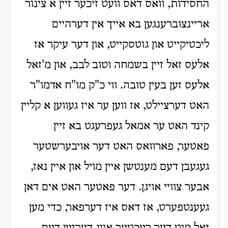
החסידות, וואס דאס וועט זיכער זיין א צינור
אריינצוברענגען בא אייך אין דערהיים
ליכטיקייט און גוטסקייט, און דער עיקר אז
אלעס זאל זיין בשמחה וטוב לבב, און מ'זאל
אלעס זען בעין טובה. ווי כ"ק מו"ח אדמו"ר
האט דערציילט, אז ווען ער איז געווען א קליין
קינד האט ער אמאל געפרעגט בא זיין
פאטער, פארוואס האט דער אויבערשטער
געגעבן דעם מענטשן איין מויל און איין נאז,
אבער צוויי אויגן. דער פאטער האט אים דאן
געענטפערט, אז דאס איז דערפאר, כדי מען