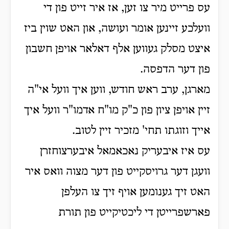
עס פרייט מיר צו זען, אז איר זייט פון די
וועלכע זיינען אומר ועושה, און האט שוין ביז
איצט מסלק געווען אלף דאלאר אויפן חשבון
פון דער הדפסה.
מארגן, ערב ראש חודש, ווען איך וועל אי"ה
זיין אויפן ציון פון כ"ק מו"ח אדמו"ר וועל איך
אייך וזוגתו תחי' מזכיר זיין לטוב.
עס איז איבעריק נאכאמאל איבערצוחזרן
וועגן דער גרויסקייט פון דער מצוה וואס איר
האט זיך גענומען אויף זיך צו העלפן
פארשפרייטן די ליכטיקייט פון תורת