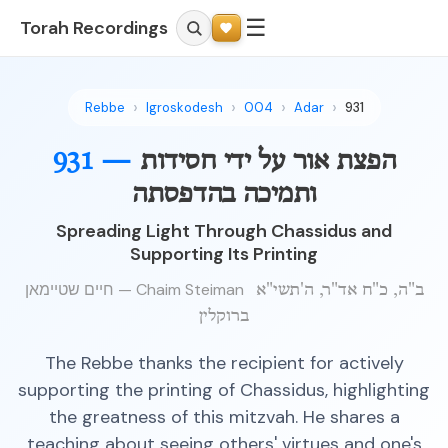
☰
Torah Recordings
Rebbe
Igroskodesh
004
Adar
931
הפצת אור על ידי חסידות
931 —
ותמיכה בהדפסתה
Spreading Light Through Chassidus and
Supporting Its Printing
חיים שטיימאן — Chaim Steiman
ב"ה, כ"ח אד"ר, ה'תשי"א
ברוקלין
The Rebbe thanks the recipient for actively
supporting the printing of Chassidus, highlighting
the greatness of this mitzvah. He shares a
teaching about seeing others' virtues and one's