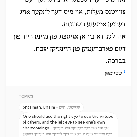
זאל מיט דער רעכטער אויג דערזען דעם
צווייטנס מעלות, און מיט דער לינקער אויג
דערזען אייגענע חסרונות.
איך לעג דא ביי אן אויסצוג פון מיינע רייד פון
דעם פארברענגען פון היינטיקן שבת.
בברכה.
1
שטיימאן
TOPICS
Shtaiman, Chaim -
שטיימאן, חיים
One should use the right eye to see the virtues
of others, and the left eye to see one's own
shortcomings -
מען זאל מיט דער רעכטער אויג דערזען
דעם צווייטנס מעלות, און מיט דער לינקער אויג דערזען אייגענע