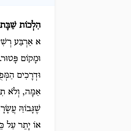
הִלְכוֹת שַׁבָּת
א אַרְבַּע רְשִׁיּ
וּמָקוֹם פָּטוּר.
וּדְרָכִים הַמְּפֻ
אַמָּה, וְלֹא תִה
שֶׁגָּבוֹהַּ עֲשׂ
אוֹ יָתֵר עַל כֵּ