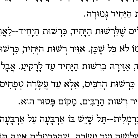
 הַיָּחִיד גְּמוּרָה.
ִים שֶׁלִּרְשׁוּת הַיָּחִיד, כִּרְשׁוּת הַיָּחִיד--לַא
ֹ לֹא כָּל שֶׁכֵּן. אַוֵּיר רְשׁוּת הַיָּחִיד, כִּרְשׁו
ד, אַוֵּירָהּ כִּרְשׁוּת הַיָּחִיד עַד לָרָקִיעַ. אֲבָל
 כִּרְשׁוּת הָרַבִּים, אֵלָא עַד עֲשָׂרָה טְפָחִים;
ֵּיר רְשׁוּת הָרַבִּים, מָקוֹם פָּטוּר הוּא.
רְמְלִית--תֵּל שֶׁיֵּשׁ בּוֹ אַרְבָּעָה עַל אַרְבָּעָ
שְּׁלוֹשָׁה וְעַד עֲשָׂרָה, שֶׁהַכַּרְמְלִית אֵינָהּ ת