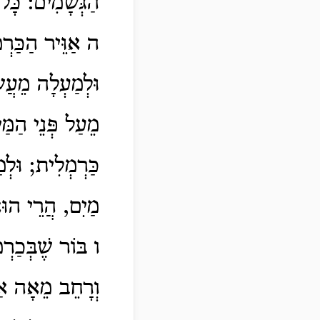
הַגְּשָׁמִים: כָּל
ה אַוֵּיר הַכַּר
וּלְמַעְלָה מֵעֲש
מֵעַל פְּנֵי הַמַּי
כַּרְמְלִית; וּלְ
מַיִם, הֲרֵי הוּ
ו בּוֹר שֶׁבְּכַ
וְרָחֵב מֵאָה אַמ