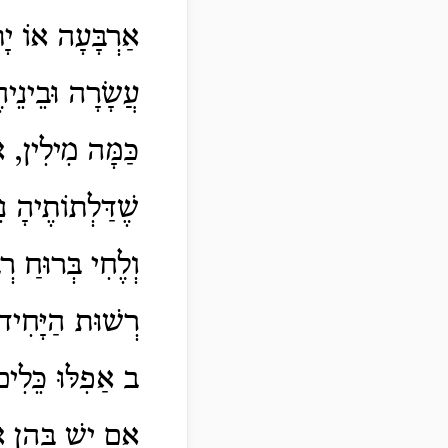
אַרְבָּעָה אוֹ יָ
עֲשָׂרָה וּבֵינֵיה
כַּמָּה מִילִין, 
שֶׁדַּלְתוֹתֶיהָ נ
וְלֶחִי בְּרוּחַ ר
רְשׁוּת הַיָּחִיד
ב אַפִלּוּ כֵּלִים,
אִם יֵשׁ בָּהֶן א