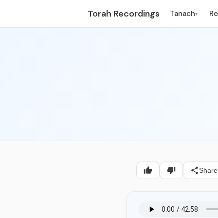
Torah Recordings
Tanach
R
▾
Share