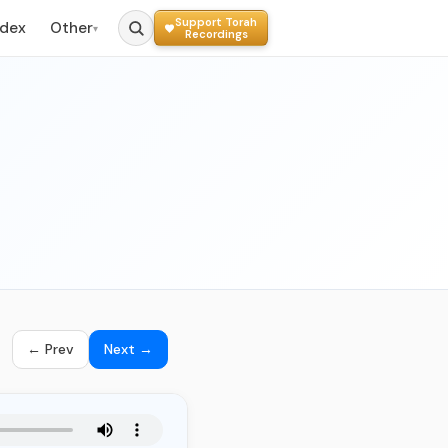
Support Torah
ndex
Other
▾
Recordings
← Prev
Next →