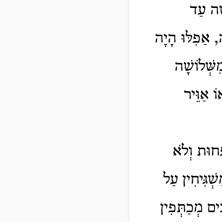
ָׁה עַד
, אַפִלּוּ הָיָה
שְּׁלוֹשָׁה
ֹ אַוֵּיר
ָחוּת וְלֹא
ְׁגִּיחִין עַל
ִים מְכַתְּפִין