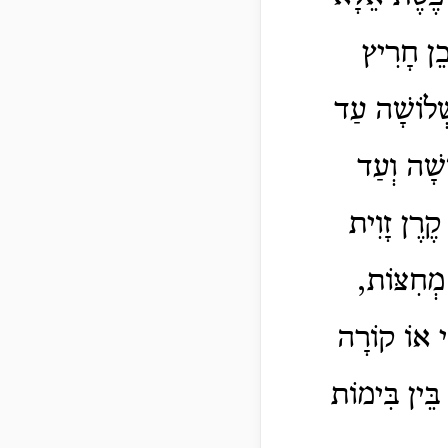
כֵן חָרִיץ
ְׁלוֹשָׁה עַד
ֹשָׁה וְעַד
קֶרֶן זָוִית
מְחִצּוֹת,
ִי אוֹ קוֹרָה
בֵּין בִּימוֹת