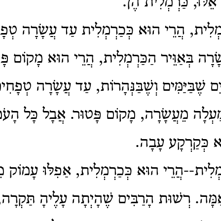
 אֵלּוּ, כַּרְמְלִית הֶן.
ְמְלִית, הֲרֵי הוּא כְּכַרְמְלִית עַד עֲשָׂרָה טְפָ
ָׂרָה בְּאַוֵּיר הַכַּרְמְלִית, הֲרֵי הוּא מָקוֹם פָּטו
ִם שֶׁבַּיַּמִּים וְשֶׁבַּנְּהָרוֹת, עַד עֲשָׂרָה טְפָחִים
מַעְלָה מֵעֲשָׂרָה, מָקוֹם פָּטוּר. אֲבָל כָּל הָעֹ
א כְּקַרְקָע עָבָה.
רְמְלִית--הֲרֵי הוּא כְּכַרְמְלִית, אַפִלּוּ עָמוֹק 
ָּה. רְשׁוּת הָרַבִּים שֶׁהָיְתָה עָלֶיהָ תַּקְרָה,