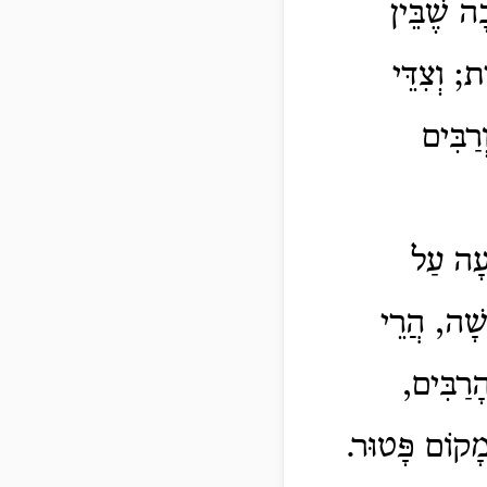
ה שֶׁבֵּין
; וְצִדֵּי
רַבִּים
עָה עַל
ֹשָׁה, הֲרֵי
ָרַבִּים,
מָקוֹם פָּטוּר.