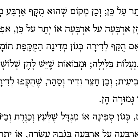
תֵר עַל כֵּן; וְכֵן מְקוֹם שְׁהוּא מֻקָּף אַרְבַּע מְח
ֶן אַרְבָּעָה עַל אַרְבָּעָה אוֹ יָתֵר עַל כֵּן, אַפִלּ
אִם הֻקַּף לְדִירָה כְּגוֹן מְדִינָה הַמֻּקֶּפֶת חוֹמ
ִנְעָלוֹת בַּלַּיְלָה; וּמְבוֹאוֹת שֶׁיֵּשׁ לָהֶן שְׁלוֹשׁ
ְבִיעִית; וְכֵן חָצֵר וְדִיר וְסַהַר, שֶׁהֻקְּפוּ לְדִירָ
 גְּמוּרָה הֶן.
 כְּגוֹן סְפִינָה אוֹ מִגְדָּל שֶׁלְּעֵץ וְכַוֶּרֶת וְכַיּ
ַרְבָּעָה עַל אַרְבָּעָה בְּגֹבַהּ עֲשָׂרָה, אוֹ יָתֵ