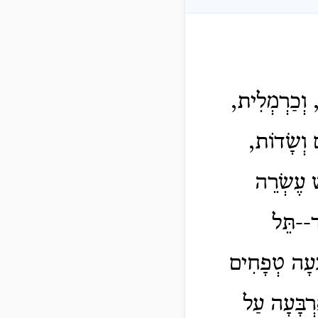
, וְכַרְמְלִית,
 וְשָׂדוֹת,
שׁ עֶשְׂרֵה
ד--תֵּל
ָּעָה טְפָחִים
רְבָּעָה עַל