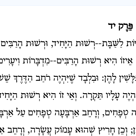
 פֵּרֶק יד
וֹת לַשַּׁבָּת--רְשׁוּת הַיָּחִיד, וּרְשׁוּת הָרַבִּים
 אֵיזוֹ הִיא רְשׁוּת הָרַבִּים--מִדְבָּרוֹת וִיעָרִים
לָּשִׁין לָהֶן: וּבִלְבָד שֶׁיִּהְיֶה רֹחַב הַדֶּרֶךְ שֵׁ
ְיֶה עָלָיו תַּקְרָה. וְאֵי זוֹ הִיא רְשׁוּת הַיָּחִי
ָרָה טְפָחִים, וְרָחֵב אַרְבָּעָה טְפָחִים עַל אַרְב
ן; וְכֵן חָרִיץ שְׁהוּא עָמוֹק עֲשָׂרָה, וְרָחֵב אַ