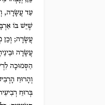
עַד עֲשָׂרָה, וְא
שֶׁיֵּשׁ בּוֹ אַרְ
עֲשָׂרָה; וְכֵן מְ
עֲשָׂרָה וּבֵינֵיה
הַסְּמוּכָה לִרְש
וְהָרוּחַ הָרְבִי
בְּרוּחַ רְבִיעִית