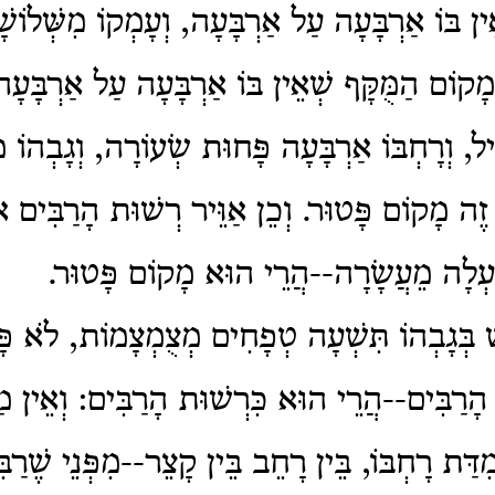
ין בּוֹ אַרְבָּעָה עַל אַרְבָּעָה, וְעָמְקוֹ מִשְּׁלוֹש
מָקוֹם הַמֻּקָּף שְׁאֵין בּוֹ אַרְבָּעָה עַל אַרְבָּעָה
ל, וְרָחְבּוֹ אַרְבָּעָה פָּחוּת שְׂעוֹרָה, וְגָבְהוֹ מִ
זֶה מָקוֹם פָּטוּר. וְכֵן אַוֵּיר רְשׁוּת הָרַבִּים או
ַעְלָה מֵעֲשָׂרָה--הֲרֵי הוּא מָקוֹם פָּטוּר.
ׁ בְּגָבְהוֹ תִּשְׁעָה טְפָחִים מְצֻמְצָמוֹת, לֹא פּ
 הָרַבִּים--הֲרֵי הוּא כִּרְשׁוּת הָרַבִּים: וְאֵין מַש
מִדַּת רָחְבּוֹ, בֵּין רָחֵב בֵּין קָצֵר--מִפְּנֵי שֶׁרַבּ