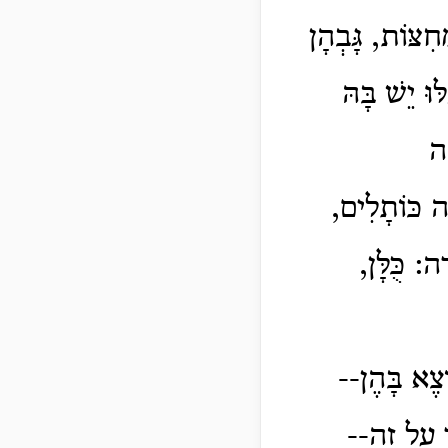
ִצּוֹת, גָּבְהָן
וּ יֵשׁ בָּהּ
ָה
ָה כּוֹתָלִים,
ה: כֻּלָּן,
וֹצֶא בָּהֶן--
ר עַל זֶה--