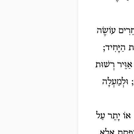
ֲחֵרִים עוֹשֶׂה
ּת הַיָּחִיד;
 אַוֵּיר רְשׁוּת
 וּלְמַעְלָה
ה אוֹ יָתֵר עַל
ּוֹפֶסֶת אֵלָא