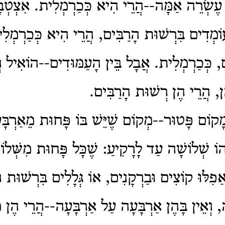
ׁ עֶשְׂרֵה אַמָּה--הֲרֵי הִיא כְּכַרְמְלִית. אִצְטְבָ
ֹמְדִים בִּרְשׁוּת הָרַבִּים, הֲרֵי הִיא כְּכַרְמְלִית
, כְּכַרְמְלִית. אֲבָל בֵּין הָעַמּוּדִים--הוֹאִיל וְ
הֶן, הֲרֵי הֶן רְשׁוּת הָרַבִּים.
קוֹם פָּטוּר--מְקוֹם שֶׁיֵּשׁ בּוֹ פָּחוּת מֵאַרְבָּ
הוֹ שְׁלוֹשָׁה עַד לָרָקִיעַ: שֶׁכָּל פָּחוּת מִשְּׁלו
פִלּוּ קוֹצִים וּבַרְקָנִים, אוֹ גְּלָלִים בִּרְשׁוּת ה
ָה, וְאֵין בָּהֶן אַרְבָּעָה עַל אַרְבָּעָה--הֲרֵי הֶן 