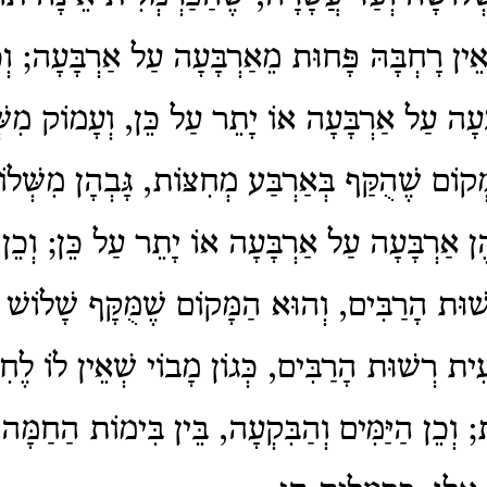
ֵין רָחְבָּהּ פָּחוּת מֵאַרְבָּעָה עַל אַרְבָּעָה; וְ
בָּעָה עַל אַרְבָּעָה אוֹ יָתֵר עַל כֵּן, וְעָמוֹק מִשּ
קוֹם שֶׁהֻקַּף בְּאַרְבַּע מְחִצּוֹת, גָּבְהָן מִשְּׁלו
ֶן אַרְבָּעָה עַל אַרְבָּעָה אוֹ יָתֵר עַל כֵּן; וְכֵן 
ׁוּת הָרַבִּים, וְהוּא הַמָּקוֹם שֶׁמֻּקָּף שָׁלוֹשׁ 
עִית רְשׁוּת הָרַבִּים, כְּגוֹן מָבוֹי שְׁאֵין לוֹ לֶח
; וְכֵן הַיַּמִּים וְהַבִּקְעָה, בֵּין בִּימוֹת הַחַמָּה 