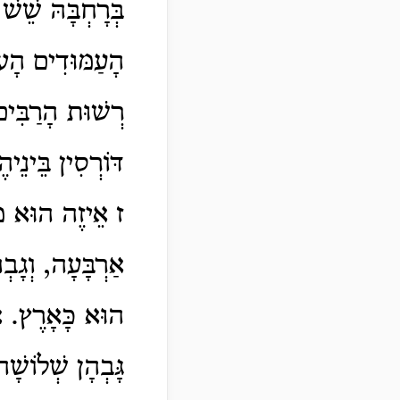
בְּרָחְבָּהּ שֵׁש
הָעַמּוּדִים הָעו
רְשׁוּת הָרַבִּים
דּוֹרְסִין בֵּינֵי
ז אֵיזֶה הוּא מָ
אַרְבָּעָה, וְגָבְ
הוּא כָּאָרֶץ. אַ
גָּבְהָן שְׁלוֹשׁ