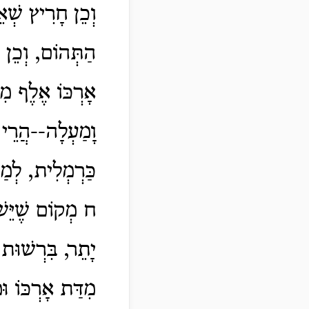
וְכֵן חָרִיץ שְׁאֵ
הַתְּהוֹם, וְכֵן 
אָרְכּוֹ אֶלֶף מִי
וָמַעְלָה--הֲרֵי 
כַּרְמְלִית, לְמ
ח מְקוֹם שֶׁיֵּש
יָתֵר, בִּרְשׁוּת
מִדַּת אָרְכּוֹ וּ