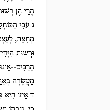
הֲרֵי הֶן רְשׁוּת
ג עֹבִי הַכּוֹתָל
מְחִצָּה, לְעַצְמו
וּרְשׁוּת הַיָּחִי
הָרַבִּים--אֵינוּ
מֵעֲשָׂרָה בְּאַו
ד אֵיזוֹ הִיא כַּ
כֵּן, וְגָבְהוֹ מִ