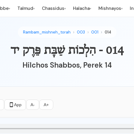
ebbe
Talmud
Chassidus
Halacha
Mishnayos
I
▾
▾
▾
▾
▾
Rambam_mishneh_torah
003
001
014
014 - הִלְכוֹת שַׁבָּת פֵּרֶק יד
Hilchos Shabbos, Perek 14
App
A-
A+