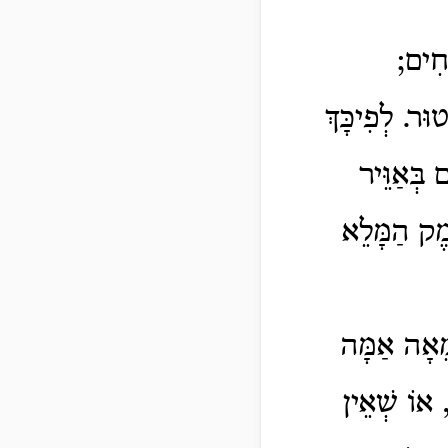
חִים;
ּר. לְפִיכָּךְ
 בְּאַוֵּיר
מֶק הַמָּלֵא
מֵאָה אַמָּה
 אוֹ שְׁאֵין