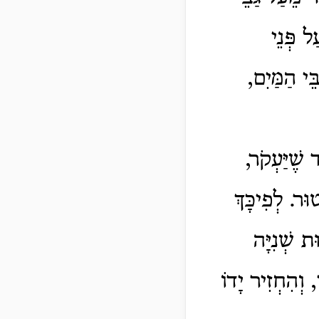
ל פְּנֵי
ֵי הַמַּיִם,
שֶׁיַּעְקֹר,
וּר. לְפִיכָּךְ
ת שְׁנִיָּה
 וְהִחְזִיר יָדוֹ