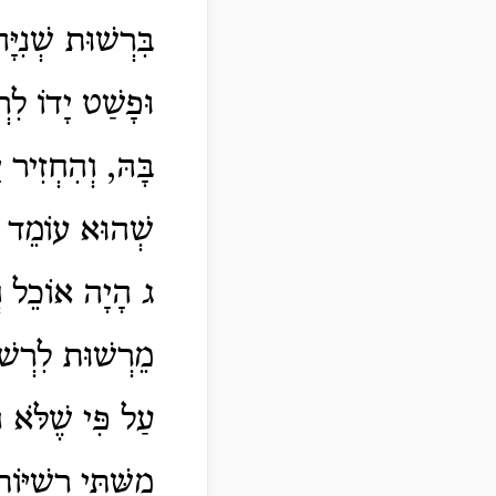
בִּרְשׁוּת שְׁנִיּ
וּפָשַׁט יָדוֹ לִ
בָּהּ, וְהִחְזִיר 
שְׁהוּא עוֹמֵד בּ
ג הָיָה אוֹכֵל וְ
מֵרְשׁוּת לִרְשׁו
עַל פִּי שֶׁלֹּא ה
מִשְּׁתֵּי רְשִׁיּו