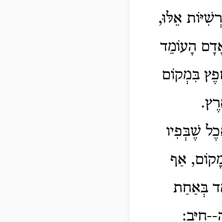
שִׁיּוֹת אֵלּוּ,
 אָדָם הָעוֹמֵד
חֵפֶץ בִּמְקוֹם
ָרֶץ.
ֶל שֶׁבְּפִיו
 מָקוֹם, אַף
מֵד בְּאַחַת
ה--חַיָּב: