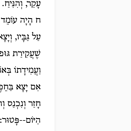
עָקַר, וְהִנִּיחַ.
ח הָיָה עוֹמֵד בְּ
עַל גַּבָּיו, וְיָ
שֶׁעֲקִירַת גּוּפ
וַעֲמִידָתוֹ בְּאו
אִם יָצָא בַּחֵפֶץ
חָזַר וְנִכְנַס וְה
הַיּוֹם--פָּטוּר: 