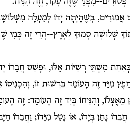
פְּטוּרִים--מִפְּנֵי שֶׁזֶּה עָקַר, וְזֶה הִנִּיחַ.
ים אֲמוּרִים, בְּשֶׁהָיְתָה יָדוֹ לְמַעְלָה מִשְּׁלוֹש
וֹךְ שְׁלוֹשָׁה סָמוּךְ לָאָרֶץ--הֲרֵי זֶה כְּמִי שֶׁהִ
אַחַת מִשְּׁתֵּי רְשִׁיּוֹת אֵלּוּ, וּפָשַׁט חֲבֵרוֹ יָ
 חֵפֶץ מִיַּד זֶה הָעוֹמֵד בִּרְשׁוּת זוֹ, וְהִכְנִיסוֹ א
מֵאֶצְלוֹ, וְהִנִּיחוֹ בְּיַד זֶה הָעוֹמֵד: זֶה הָעו
ֲבֵרוֹ נָתַן בְּיָדוֹ, אוֹ נָטַל מִיָּדוֹ; וַחֲבֵרוֹ חַיָּ