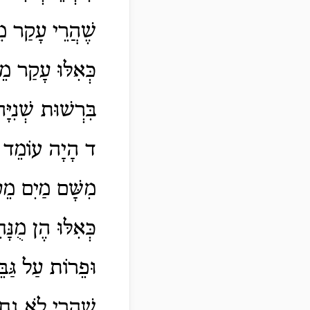
שֶׁהֲרֵי עָקַר מֵר
כְּאִלּוּ עָקַר מֵ
בִּרְשׁוּת שְׁנִיָּ
ד הָיָה עוֹמֵד בְּ
מִשָּׁם מַיִם מֵעַ
כְּאִלּוּ הֶן מֻנּ
וּפֵרוֹת עַל גַּבּ
שֶׁהֲרֵי לֹא נָחוּ