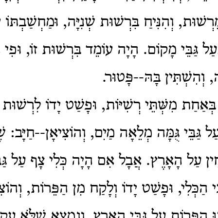
ְשׁוּת, וְהִנִּיחַ בִּרְשׁוּת שְׁנִיָּה, וּמַחְשַׁבְתּוֹ
עַל גַּבֵּי מָקוֹם. הָיָה עוֹמֵד בִּרְשׁוּת זוֹ, וּפִי 
ה, וְהִשְׁתִּין בָּהּ--פָּטוּר.
אַחַת מִשְּׁתֵּי רְשִׁיּוֹת, וּפָשַׁט יָדוֹ לִרְשׁוּת שׁ
ל גַּבֵּי גֻּמָּה מְלֵאָה מַיִם, וְהוֹצִיאָן--חַיָּב: שֶׁה
ָחִין עַל הָאָרֶץ. אֲבָל אִם הָיָה כְּלִי צָף עַל גַּבּ
ֵי הַכְּלִי, וּפָשַׁט יָדוֹ וְלָקַח מִן הַפֵּרוֹת, וְהוֹ
 הַפֵּרוֹת עַל גַּבֵּי הָאָרֶץ, וְנִמְצָא שֶׁלֹּא עָקַר