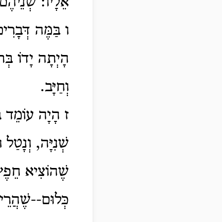
אֵלָיו: שְׁנֵיהֶם 
ו בַּמֶּה דְּבָרִ
הָיְתָה יָדוֹ בְּת
וְחַיָּב.
ז הָיָה עוֹמֵד בְּ
שְׁנִיָּה, וְנָטַל
שֶׁהוֹצִיא חֵפֶץ 
כְּלוּם--שֶׁהֲרֵי ח