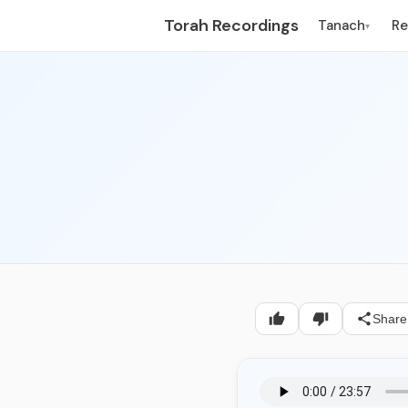
Torah Recordings
Tanach
R
▾
Share