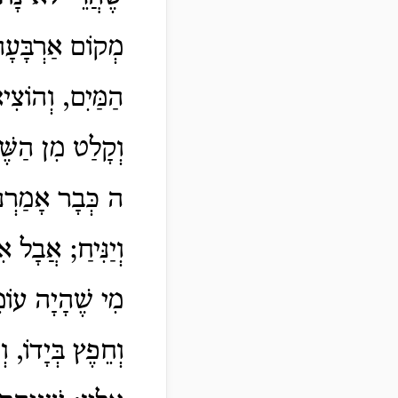
מְקוֹם אַרְבָּעָה
הַמַּיִם, וְהוֹצִ
וְקָלַט מִן הַשֶּׁ
ה כְּבָר אָמַרְנו
וְיַנִּיחַ; אֲבָל 
מִי שֶׁהָיָה עוֹמֵ
וְחֵפֶץ בְּיָדוֹ, ו