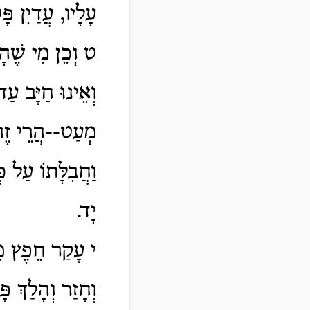
עָלָיו, עֲדַיִן פ
ט וְכֵן מִי שֶׁהָי
וְאֵינוּ חַיָּב עַ
מְעַט--הֲרֵי זֶה כ
וַחֲבִלָּתוֹ עַל כּ
יָד.
י עָקַר חֵפֶץ מֵר
וְחָזַר וְהָלַךְ פ