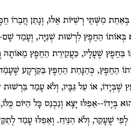
אַחַת מִשְּׁתֵּי רְשִׁיּוֹת אֵלּוּ, וְנָתַן חֲבֵרוֹ חֵפֶ
צָא בְּאוֹתוֹ הַחֵפֶץ לִרְשׁוּת שְׁנִיָּה, וְעָמַד שָׁם--
וֹ בַּחֵפֶץ שֶׁעָלָיו, כַּעֲקִירַת הַחֵפֶץ מֵאוֹתָהּ 
ֹתוֹ הַחֵפֶץ, כְּהַנָּחַת הַחֵפֶץ בַּקַּרְקָע שֶׁעָמַד 
 שֶׁבְּיָדוֹ, אוֹ עַל גַּבָּיו, וְלֹא עָמַד בִּרְשׁוּת ש
וּא בְּיָדוֹ--אַפִלּוּ יָצָא וְנִכְנַס כָּל הַיּוֹם כֻּלּוֹ,
לְפִי שֶׁעָקַר, וְלֹא הִנִּיחַ. וְאַפִלּוּ עָמַד לְתַקַּן