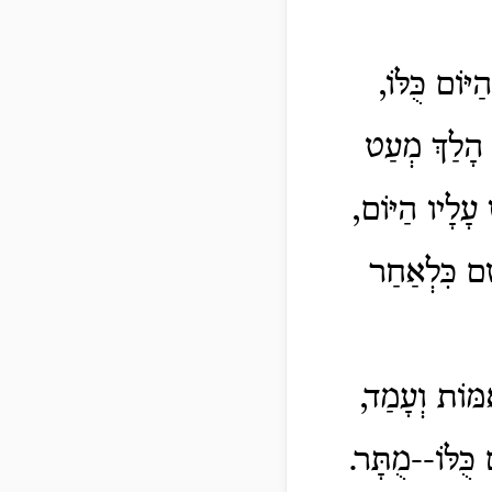
ּוֹם כֻּלּוֹ,
ם הָלַךְ מְעַט
 עָלָיו הַיּוֹם,
ָׁם כִּלְאַחַר
מּוֹת וְעָמַד,
כֻּלּוֹ--מֻתָּר.