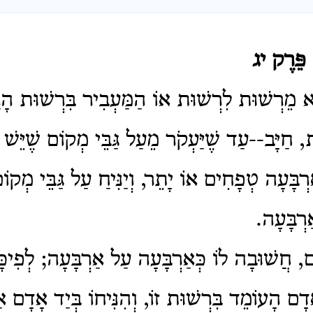
 פֵּרֶק יג
א מֵרְשׁוּת לִרְשׁוּת אוֹ הַמַּעְבִיר בִּרְשׁוּת הָר
, חַיָּב--עַד שֶׁיַּעְקֹר מֵעַל גַּבֵּי מְקוֹם שֶׁיֵּשׁ ב
ָּעָה טְפָחִים אוֹ יָתֵר, וְיַנִּיחַ עַל גַּבֵּי מְקוֹם 
רְבָּעָה.
ָם, חֲשׁוּבָה לוֹ כְּאַרְבָּעָה עַל אַרְבָּעָה; לְפִיכ
דָם הָעוֹמֵד בִּרְשׁוּת זוֹ, וְהִנִּיחוֹ בְּיַד אָדָם 