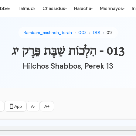
ebbe
Talmud
Chassidus
Halacha
Mishnayos
I
▾
▾
▾
▾
▾
Rambam_mishneh_torah
003
001
013
013 - הִלְכוֹת שַׁבָּת פֵּרֶק יג
Hilchos Shabbos, Perek 13
App
A-
A+