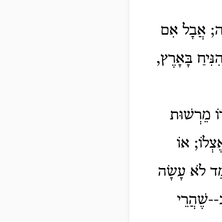
ָׁה; אֲבָל אִם
נִּיחַ בָּאָרֶץ,
דוֹ מֵרְשׁוּת
ֶצְלוֹ; אוֹ
ֹמֵד לֹא עָשָׂה
ב--שֶׁהֲרֵי