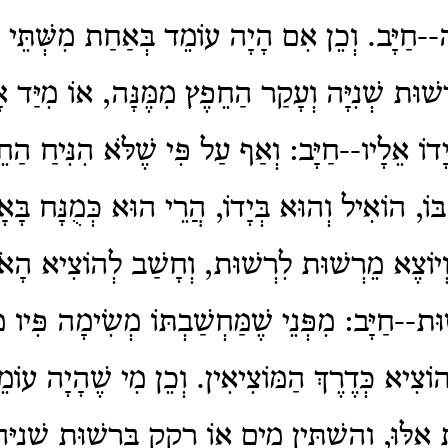
ָה--חַיָּב. וְכֵן אִם הָיָה עוֹמֵד בְּאַחַת מִשְּׁתֵּי רְ
רְשׁוּת שְׁנִיָּה וְעָקַר הַחֵפֶץ מִמֶּנָּה, אוֹ מִיַּד
יָדוֹ אֵלָיו--חַיָּב: וְאַף עַל פִּי שֶׁלֹּא הִנִּיחַ הַ
וֹ, הוֹאִיל וְהוּא בְּיָדוֹ, הֲרֵי הוּא כְּמֻנָּח בָּא
יוֹצֶא מֵרְשׁוּת לִרְשׁוּת, וְחָשַׁב לְהוֹצִיא הָאֹכ
ּת--חַיָּב: מִפְּנֵי שֶׁמַּחְשַׁבְתּוֹ מְשִׂימָה פִּיו
וֹצִיא כְּדֶרֶךְ הַמּוֹצִיאִין. וְכֵן מִי שֶׁהָיָה עוֹ
ֹת אֵלּוּ, וְהִשְׁתִּין מַיִם אוֹ רָקַק בִּרְשׁוּת שְׁנִיָּ