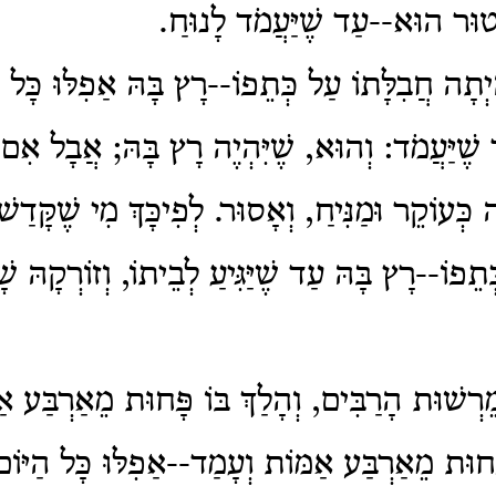
ָּטוּר הוּא--עַד שֶׁיַּעֲמֹד לָנוּחַ.
ְתָה חֲבִלָּתוֹ עַל כְּתֵפוֹ--רָץ בָּהּ אַפִלּוּ כָּל הַי
ד שֶׁיַּעֲמֹד: וְהוּא, שֶׁיִּהְיֶה רָץ בָּהּ; אֲבָל אִ
ְּעוֹקֵר וּמַנִּיחַ, וְאָסוּר. לְפִיכָּךְ מִי שֶׁקָּדַשׁ
ְתֵפוֹ--רָץ בָּהּ עַד שֶׁיַּגִּיעַ לְבֵיתוֹ, וְזוֹרְקָהּ ש
ְשׁוּת הָרַבִּים, וְהָלַךְ בּוֹ פָּחוּת מֵאַרְבַּע אַ
ָּחוּת מֵאַרְבַּע אַמּוֹת וְעָמַד--אַפִלּוּ כָּל הַיּוֹם 