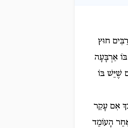
ַבִּים חוּץ
ּוֹ אַרְבָּעָה
שֶׁיֵּשׁ בּוֹ
ָּךְ אִם עָקַר
אַחֵר הָעוֹמֵד