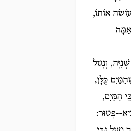
 עוֹשָׂה אוֹתוֹ,
אַמָּה
ְנִיָּה, וְנָטַל
ַמַּיִם כֻּלָּן,
ֵי הַמַּיִם,
צִיא--פָּטוּר:
 מֵעַל גַּבֵּי