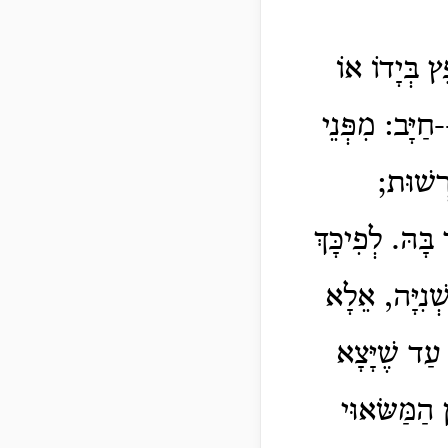
ץ בְּיָדוֹ אוֹ
חַיָּב: מִפְּנֵי
רְשׁוּת;
בָּהּ.
לְפִיכָּךְ
ְׁנִיָּה, אֵלָא
 עַד שֶׁיָּצָא
 הַמַּשּׂאוּי