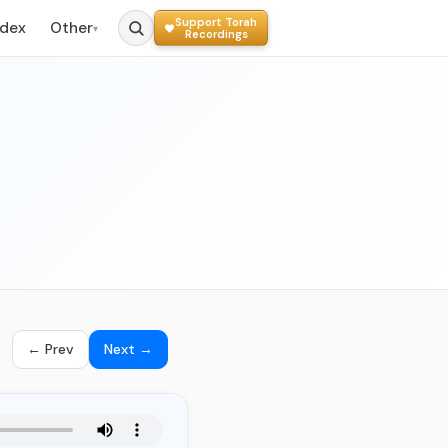
Support Torah
ndex
Other
▾
Recordings
← Prev
Next →