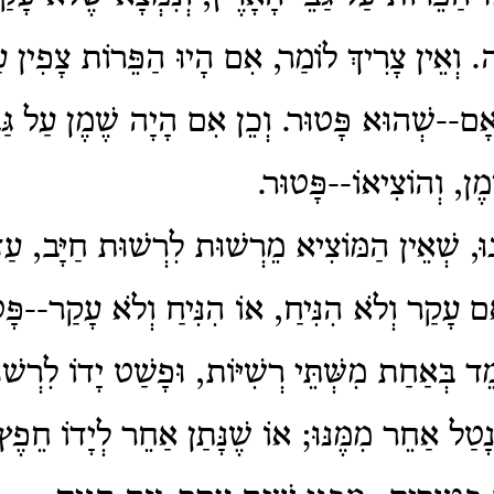
. וְאֵין צָרִיךְ לוֹמַר, אִם הָיוּ הַפֵּרוֹת צָפִין עַ
יאָם--שְׁהוּא פָּטוּר. וְכֵן אִם הָיָה שֶׁמֶן עַל גַּבּ
מֶן, וְהוֹצִיאוֹ--פָּטוּר.
ּ, שְׁאֵין הַמּוֹצִיא מֵרְשׁוּת לִרְשׁוּת חַיָּב, עַד 
אִם עָקַר וְלֹא הִנִּיחַ, אוֹ הִנִּיחַ וְלֹא עָקַר--פָּט
ד בְּאַחַת מִשְּׁתֵּי רְשִׁיּוֹת, וּפָשַׁט יָדוֹ לִרְשׁוּ
ְנָטַל אַחֵר מִמֶּנּוּ; אוֹ שֶׁנָּתַן אַחֵר לְיָדוֹ חֵפֶץ,