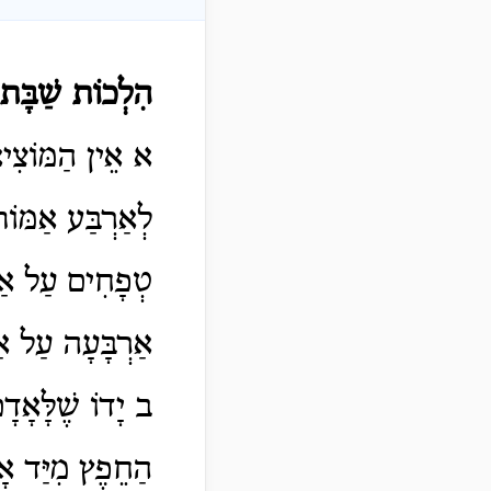
הִלְכוֹת שַׁבָּת
א אֵין הַמּוֹצִי
לְאַרְבַּע אַמּוֹת
טְפָחִים עַל אַרְב
אַרְבָּעָה עַל אַ
ב יָדוֹ שֶׁלָּאָד
הַחֵפֶץ מִיַּד אָ