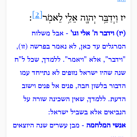
[6]
[5]
[2]
יז וַיְדַבֵּ֥ר יְהוָ֖ה אֵלַ֥י לֵאמֹֽר
׃
(יז) וידבר ה' אלי וגו'
- אבל משלוח
המרגלים עד כאן, לא נאמר בפרשה (זו),
"וידבר", אלא "ויאמר".
ללמדך, שכל ל"ח
שנה שהיו ישראל נזופים לא נתייחד עמו
הדבור בלשון חבה,
פנים אל פנים וישוב
הדעת.
ללמדך, שאין השכינה שורה על
הנביאים אלא בשביל ישראל:
אנשי המלחמה
- מבן עשרים שנה היוצאים