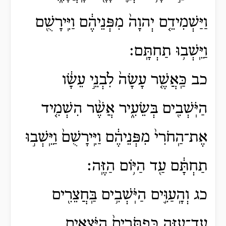
וַיַּשְׁמִידֵ֤ם יְהוָה֙ מִפְּנֵיהֶ֔ם וַיִּֽירָשֻׁ֖ם
וַיֵּֽשְׁב֥וּ תַחְתָּֽם׃
כב כַּֽאֲשֶׁ֤ר עָשָׂה֙ לִבְנֵ֣י עֵשָׂ֔ו
הַיֹּֽשְׁבִ֖ים בְּשֵׂעִ֑יר אֲשֶׁ֨ר הִשְׁמִ֤יד
אֶת־הַֽחֹרִי֙ מִפְּנֵיהֶ֔ם וַיִּֽירָשֻׁם֙ וַיֵּֽשְׁב֣וּ
תַחְתָּ֔ם עַ֖ד הַיּ֥וֹם הַזֶּֽה׃
כג וְהָֽעַוִּ֛ים הַיֹּֽשְׁבִ֥ים בַּֽחֲצֵרִ֖ים
עַד־עַזָּ֑ה כַּפְתֹּרִים֙ הַיֹּֽצְאִ֣ים