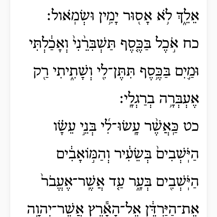
אֵלֵ֑ךְ לֹ֥א אָס֖וּר יָמִ֥ין וּשְׂמֹֽאול׃
כח אֹ֣כֶל בַּכֶּ֤סֶף תַּשְׁבִּרֵ֨נִי֙ וְאָכַ֔לְתִּי
וּמַ֛יִם בַּכֶּ֥סֶף תִּתֶּן־לִ֖י וְשָׁתִ֑יתִי רַ֖ק
אֶעְבְּרָ֥ה בְרַגְלָֽי׃
כט כַּֽאֲשֶׁ֨ר עָֽשׂוּ־לִ֜י בְּנֵ֣י עֵשָׂ֗ו
הַיֹּֽשְׁבִים֙ בְּשֵׂעִ֔יר וְהַמּ֣וֹאָבִ֔ים
הַיֹּֽשְׁבִ֖ים בְּעָ֑ר עַ֤ד אֲשֶֽׁר־אֶעֱבֹר֙
אֶת־הַיַּרְדֵּ֔ן אֶל־הָאָ֕רֶץ אֲשֶׁר־יְהוָ֥ה