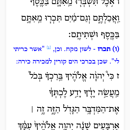
ו אֹ֣כֶל תִּשְׁבְּר֧וּ מֵֽאִתָּ֛ם בַּכֶּ֖סֶף
וַֽאֲכַלְתֶּ֑ם וְגַם־מַ֜יִם תִּכְר֧וּ מֵֽאִתָּ֛ם
בַּכֶּ֖סֶף וּשְׁתִיתֶֽם׃
(ו) תכרו
- לשון מקח.
וכן,
[1]
"אשר כריתי
לי".
שכן בכרכי הים קורין למכירה כירה:
ז כִּי֩ יְהוָ֨ה אֱלֹהֶ֜יךָ בֵּֽרַכְךָ֗ בְּכֹל֙
מַֽעֲשֵׂ֣ה יָדֶ֔ךָ יָדַ֣ע לֶכְתְּךָ֔
אֶת־הַמִּדְבָּ֥ר הַגָּדֹ֖ל הַזֶּ֑ה זֶ֣ה ׀
אַרְבָּעִ֣ים שָׁנָ֗ה יְהוָ֤ה אֱלֹהֶ֨יךָ֙ עִמָּ֔ךְ