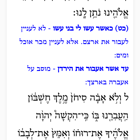
אֱלֹהֵ֖ינוּ נֹתֵ֥ן לָֽנוּ׃
(כט) כאשר עשו לי בני עשו
- לא לעניין
לעבור את ארצם.
אלא לעניין מכר אוכל
ומים:
עד אשר אעבור את הירדן
- מוסב על
אעברה בארצך:
ל וְלֹ֣א אָבָ֗ה סִיחֹן֙ מֶ֣לֶךְ חֶשְׁבּ֔וֹן
הַֽעֲבִרֵ֖נוּ בּ֑וֹ כִּֽי־הִקְשָׁה֩ יְהוָ֨ה
אֱלֹהֶ֜יךָ אֶת־רוּח֗וֹ וְאִמֵּץ֙ אֶת־לְבָב֔וֹ