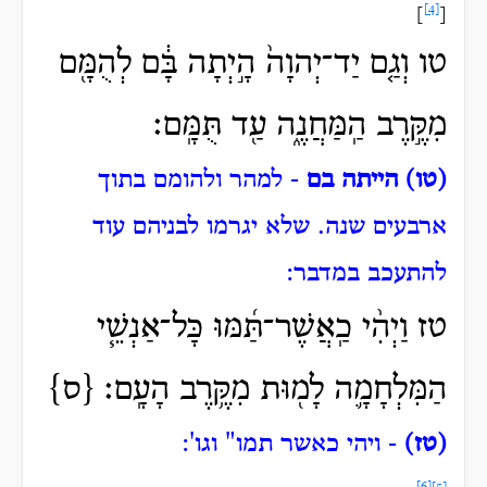
[4]
]
[
טו וְגַ֤ם יַד־יְהוָה֙ הָ֣יְתָה בָּ֔ם לְהֻמָּ֖ם
מִקֶּ֣רֶב הַֽמַּחֲנֶ֑ה עַ֖ד תֻּמָּֽם׃
(טו) הייתה בם
- למהר ולהומם בתוך
ארבעים שנה. שלא יגרמו לבניהם עוד
להתעכב במדבר:
טז וַיְהִ֨י
כַֽאֲשֶׁר־תַּ֜מּוּ כָּל־אַנְשֵׁ֧י
הַמִּלְחָמָ֛ה לָמ֖וּת מִקֶּ֥רֶב הָעָֽם׃ {ס}
(טז)
- ויהי כאשר תמו" וגו':