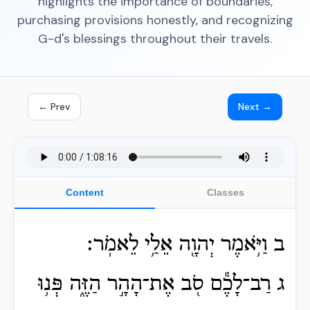
highlights the importance of boundaries,
purchasing provisions honestly, and recognizing
G-d's blessings throughout their travels.
← Prev
Next →
Content
Classes
ב וַיֹּ֥אמֶר יְהוָ֖ה אֵלַ֥י לֵאמֹֽר׃
ג רַב־לָכֶ֕ם סֹ֖ב אֶת־הָהָ֣ר הַזֶּ֑ה פְּנ֥וּ