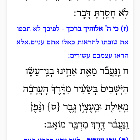
לֹ֥א חָסַ֖רְתָּ דָּבָֽר׃
(ז) כי ה' אלוהיך ברכך
- לפיכך לא תכפו
את טובתו להראות כאלו אתם עניים.
אלא
הראו עצמכם עשירים:
ח וַֽנַּעֲבֹ֞ר מֵאֵ֧ת אַחֵ֣ינוּ בְנֵֽי־עֵשָׂ֗ו
הַיֹּֽשְׁבִים֙ בְּשֵׂעִ֔יר מִדֶּ֨רֶךְ֙ הָֽעֲרָבָ֔ה
מֵֽאֵילַ֖ת וּמֵֽעֶצְיֹ֣ן גָּ֑בֶר {ס} וַנֵּ֨פֶן֙
וַֽנַּעֲבֹ֔ר דֶּ֖רֶךְ מִדְבַּ֥ר מוֹאָֽב׃