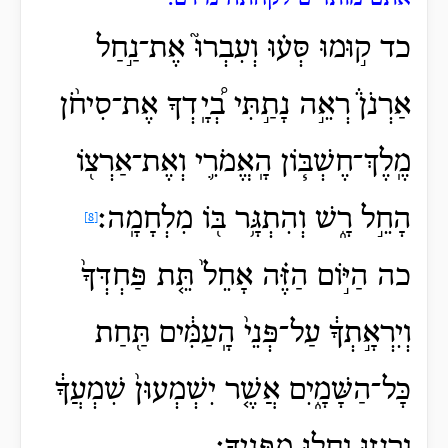
כד ק֣וּמוּ סְּע֗וּ וְעִבְרוּ֮ אֶת־נַ֣חַל
אַרְנֹן֒ רְאֵ֣ה נָתַ֣תִּי בְ֠יָֽדְךָ אֶת־סִיחֹ֨ן
מֶֽלֶךְ־חֶשְׁבּ֧וֹן הָֽאֱמֹרִ֛י וְאֶת־אַרְצ֖וֹ
הָחֵ֣ל רָ֑שׁ וְהִתְגָּ֥ר בּ֖וֹ מִלְחָמָֽה׃
[8]
כה הַיּ֣וֹם הַזֶּ֗ה אָחֵל֙ תֵּ֤ת פַּחְדְּךָ֙
וְיִרְאָ֣תְךָ֔ עַל־פְּנֵי֙ הָֽעַמִּ֔ים תַּ֖חַת
כָּל־הַשָּׁמָ֑יִם אֲשֶׁ֤ר יִשְׁמְעוּן֙ שִׁמְעֲךָ֔
וְרָֽגְז֥וּ וְחָל֖וּ מִפָּנֶֽיךָ׃