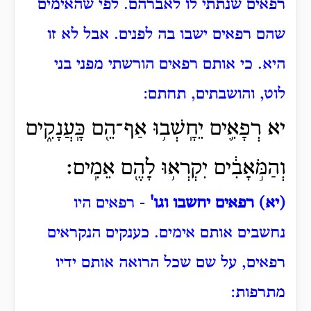
רפאים שנתתי לו לאברהם.
לפי שהאימים
שהם רפאים ישבו בה לפנים.
אבל לא זו
היא.
כי אותם רפאים הורשתי מפני בני
לוט, והושבתים, תחתם:
יא רְפָאִ֛ים יֵחָֽשְׁב֥וּ אַף־הֵ֖ם כָּֽעֲנָקִ֑ים
וְהַמֹּ֣אָבִ֔ים יִקְרְא֥וּ לָהֶ֖ם אֵמִֽים׃
(יא) רפאים יחשבו וגו'
- רפאים היו
נחשבים אותם אימים.
כענקים הנקראים
רפאים, על שם שכל הרואה אותם ידיו
מתרפות: