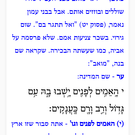
שוללים ובוזזים אותם.
אבל בבני עמון
נאמר, (פסוק יט) "ואל תתגר בם".
שום
גירוי.
בשכר צניעות אמם.
שלא פרסמה על
אביה, כמו שעשתה הבכירה.
שקראה שם
בנה, "מואב":
ער
- שם המדינה:
י הָֽאֵמִ֥ים לְפָנִ֖ים יָ֣שְׁבוּ בָ֑הּ עַ֣ם
גָּד֥וֹל וְרַ֛ב וָרָ֖ם כָּֽעֲנָקִֽים׃
(י) האמים לפנים וגו'
- אתה סבור שזו ארץ