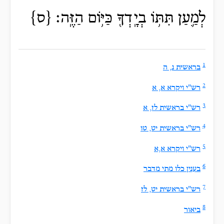
לְמַ֛עַן תִּתּ֥וֹ בְיָֽדְךָ֖ כַּיּ֥וֹם הַזֶּֽה׃ {ס}
1
בראשית נ, ה
2
רש"י ויקרא א, א
3
רש"י בראשית לז, א
4
רש"י בראשית יט, טו
5
רש"י ויקרא א,א
6
בענין כלו מתי מדבר
7
רש"י בראשית יט, לז
8
ביאור