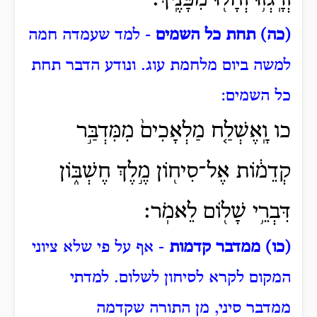
(כה) תחת כל השמים
- למד שעמדה חמה
למשה ביום מלחמת עוג.
ונודע הדבר תחת
כל השמים:
כו וָֽאֶשְׁלַ֤ח מַלְאָכִים֙ מִמִּדְבַּ֣ר
קְדֵמ֔וֹת אֶל־סִיח֖וֹן מֶ֣לֶךְ חֶשְׁבּ֑וֹן
דִּבְרֵ֥י שָׁל֖וֹם לֵאמֹֽר׃
(כו) ממדבר קדמות
- אף על פי שלא ציוני
המקום לקרא לסיחון לשלום.
למדתי
ממדבר סיני, מן התורה שקדמה