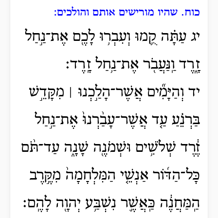
כוח. שהיו מורישים אותם והולכים:
יג עַתָּ֗ה קֻ֛מוּ וְעִבְר֥וּ לָכֶ֖ם אֶת־נַ֣חַל
זָ֑רֶד וַֽנַּעֲבֹ֖ר אֶת־נַ֥חַל זָֽרֶד׃
יד וְהַיָּמִ֞ים אֲשֶׁר־הָלַ֣כְנוּ ׀ מִקָּדֵ֣שׁ
בַּרְנֵ֗עַ עַ֤ד אֲשֶׁר־עָבַ֨רְנוּ֙ אֶת־נַ֣חַל
זֶ֔רֶד שְׁלֹשִׁ֥ים וּשְׁמֹנֶ֖ה שָׁנָ֑ה עַד־תֹּ֨ם
כָּל־הַדּ֜וֹר אַנְשֵׁ֤י הַמִּלְחָמָה֙ מִקֶּ֣רֶב
הַֽמַּחֲנֶ֔ה כַּֽאֲשֶׁ֛ר נִשְׁבַּ֥ע יְהוָ֖ה לָהֶֽם׃