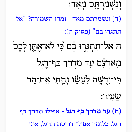
וְנִשְׁמַרְתֶּ֖ם מְאֹֽד׃
(ד) ונשמרתם מאד - ומהו השמירה?
"אל
תתגרו בם" (פסוק ה):
ה אַל־תִּתְגָּר֣וּ בָ֔ם כִּ֠י לֹֽא־אֶתֵּ֤ן לָכֶם֙
מֵֽאַרְצָ֔ם עַ֖ד מִדְרַ֣ךְ כַּף־רָ֑גֶל
כִּֽי־יְרֻשָּׁ֣ה לְעֵשָׂ֔ו נָתַ֖תִּי אֶת־הַ֥ר
שֵׂעִֽיר׃
(ה) עד מדרך כף רגל
- אפילו מדרך כף
רגל.
כלומר אפילו דריסת הרגל, איני