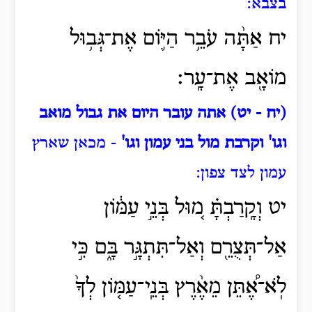
בצבא:
יח אַתָּ֨ה עֹבֵ֥ר הַיּ֛וֹם אֶת־גְּב֥וּל
מוֹאָ֖ב אֶת־עָֽר׃
(יח - יט) אתה עובר היום את גבול מואב
וגו' וקרבת מול בני עמון וגו'
- מכאן שארץ
עמון לצד צפון:
יט וְקָֽרַבְתָּ֗ מ֚וּל בְּנֵ֣י עַמּ֔וֹן
אַל־תְּצֻרֵ֖ם וְאַל־תִּתְגָּ֣ר
בָּ֑ם כִּ֣י
לֹֽא־אֶ֠תֵּן מֵאֶ֨רֶץ בְּנֵֽי־עַמּ֤וֹן לְךָ֙