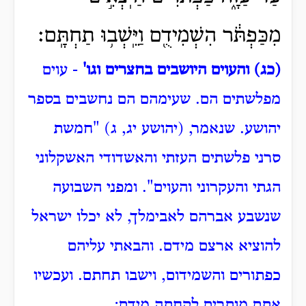
מִכַּפְתֹּ֔ר הִשְׁמִידֻ֖ם וַיֵּֽשְׁב֥וּ תַחְתָּֽם׃
(כג) והעוים היושבים בחצרים וגו'
- עוים
מפלשתים הם.
שעימהם הם נחשבים בספר
יהושע.
שנאמר, (יהושע יג, ג) "חמשת
סרני פלשתים העזתי והאשדודי האשקלוני
הגתי והעקרוני והעוים".
ומפני השבועה
שנשבע אברהם לאבימלך, לא יכלו ישראל
להוציא ארצם מידם.
והבאתי עליהם
כפתורים והשמידום, וישבו תחתם.
ועכשיו
אתם מותרים לקחתה מידם: