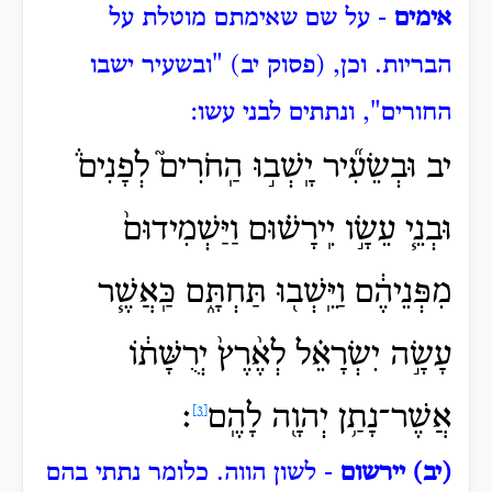
אימים
- על שם שאימתם מוטלת על
הבריות.
וכן, (פסוק יב) "ובשעיר ישבו
החורים", ונתתים לבני עשו:
יב
וּבְשֵׂעִ֞יר יָֽשְׁב֣וּ הַֽחֹרִים֮ לְפָנִים֒
וּבְנֵ֧י עֵשָׂ֣ו יִֽירָשׁ֗וּם וַיַּשְׁמִידוּם֙
מִפְּנֵיהֶ֔ם וַיֵּֽשְׁב֖וּ תַּחְתָּ֑ם כַּֽאֲשֶׁ֧ר
עָשָׂ֣ה יִשְׂרָאֵ֗ל לְאֶ֨רֶץ֙ יְרֻשָּׁת֔וֹ
אֲשֶׁר־נָתַ֥ן יְהוָ֖ה לָהֶֽם
׃
[3]
(יב) יירשום
- לשון הווה.
כלומר נתתי בהם