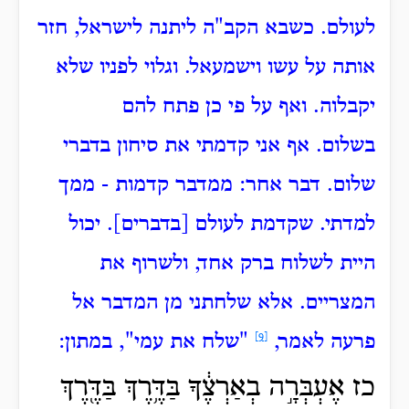
לעולם.
כשבא הקב"ה ליתנה לישראל, חזר
אותה על עשו וישמעאל.
וגלוי לפניו שלא
יקבלוה. ואף על פי כן פתח להם
בשלום.
אף אני קדמתי את סיחון בדברי
שלום.
דבר אחר: ממדבר קדמות - ממך
למדתי.
שקדמת לעולם [בדברים].
יכול
היית לשלוח ברק אחד, ולשרוף את
המצריים.
אלא שלחתני מן המדבר אל
פרעה לאמר,
[9]
"שלח את עמי", במתון:
כז אֶעְבְּרָ֣ה בְאַרְצֶ֔ךָ בַּדֶּ֥רֶךְ בַּדֶּ֖רֶךְ