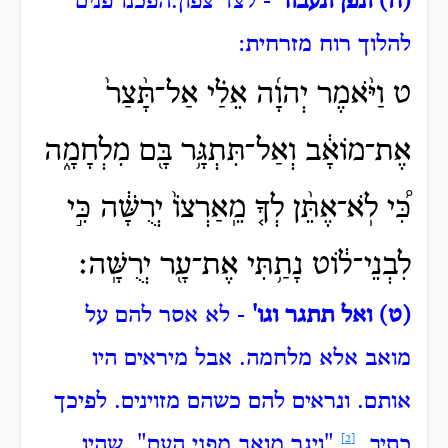
(ח) ונפן ונעבור
- לצד צפון.
הפכנו פנים
להלוך רוח מזרחית:
ט וַיֹּ֨אמֶר יְהוָ֜ה אֵלַ֗י אַל־תָּ֨צַר֙
אֶת־מוֹאָ֔ב וְאַל־תִּתְגָּ֥ר בָּ֖ם מִלְחָמָ֑ה
כִּ֠י לֹֽא־אֶתֵּ֨ן לְךָ֤ מֵֽאַרְצוֹ֙ יְרֻשָּׁ֔ה כִּ֣י
לִבְנֵי־ל֔וֹט נָתַ֥תִּי אֶת־עָ֖ר יְרֻשָּֽׁה׃
(ט) ואל תתגר וגו'
- לא אסר להם על
מואב אלא מלחמה.
אבל מיראים היו
אותם. ונראים להם כשהם מזוינים.
לפיכך
כתיב,
[2]
"ויגר מואב מפני העם".
שהיו