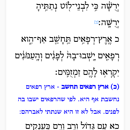
יְרֻשָּׁ֔ה כִּ֥י לִבְנֵי־ל֖וֹט נְתַתִּ֥יהָ
יְרֻשָּֽׁה׃
[7]
כ אֶֽרֶץ־רְפָאִ֥ים תֵּֽחָשֵׁ֖ב אַף־הִ֑וא
רְפָאִ֤ים יָֽשְׁבוּ־בָהּ֙ לְפָנִ֔ים וְהָֽעַמֹּנִ֔ים
יִקְרְא֥וּ לָהֶ֖ם זַמְזֻמִּֽים׃
(כ) ארץ רפאים תחשב
- ארץ רפאים
נחשבת אף היא.
לפי שהרפאים ישבו בה
לפנים.
אבל לא זו היא שנתתי לאברהם:
כא עַ֣ם גָּד֥וֹל וְרַ֛ב וָרָ֖ם כָּֽעֲנָקִ֑ים