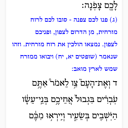
לָכֶ֖ם צָפֹֽנָה׃
(ג) פנו לכם צפנה - סובו לכם לרוח
מזרחית, מן הדרום לצפון, ופניכם
לצפון.
נמצאו הולכין את רוח מזרחית.
וזהו
שנאמר (שופטים יא, יח) ויבואו ממזרח
שמש לארץ מואב:
ד וְאֶת־הָעָם֮ צַ֣ו לֵאמֹר֒ אַתֶּ֣ם
עֹֽבְרִ֗ים בִּגְבוּל֙ אֲחֵיכֶ֣ם בְּנֵֽי־עֵשָׂ֔ו
הַיֹּֽשְׁבִ֖ים בְּשֵׂעִ֑יר וְיִֽירְא֣וּ מִכֶּ֔ם