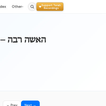
Support Torah
ndex
Other
▾
Recordings
← Prev
Next →