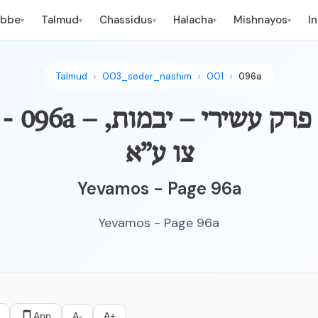
ebbe
Talmud
Chassidus
Halacha
Mishnayos
I
▾
▾
▾
▾
▾
Talmud
003_seder_nashim
001
096a
YEVAMOS - 096a – האש
צו ע”א
Yevamos - Page 96a
Yevamos - Page 96a
App
A-
A+