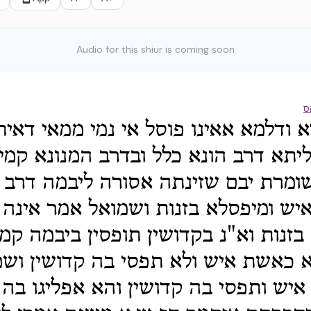
Audio for this shiur is coming soon
ס
א ודלמא אאינו פוסל אי נמי ממאי דאי
יתא דרב הונא כלל ובדרב המנונא קמי
ומרת יבם שזינתה אסורה ליבמה דרב 
יש ומיפסלא בזנות ושמואל אמר אינה
בזנות וא"נ בקדושין תופסין ביבמה קמי
א כאשת איש ולא תפסי בה קדושין וש
יש ותפסי בה קדושין והא אפליגו בה 