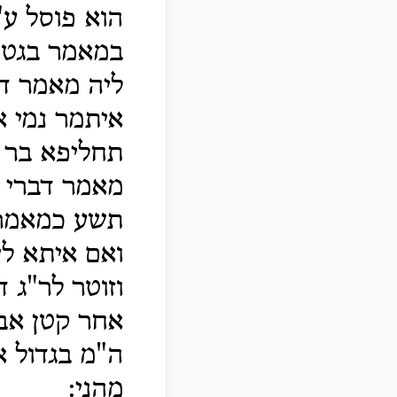
הוא פוסל ע"
במאמר בגט 
ליה מאמר דב
איתמר נמי א
תחליפא בר א
מאמר דברי ר
תשע כמאמר ב
ואם איתא לי
וזוטר לר"ג 
אחר קטן אבל
ה"מ בגדול א
מהני: