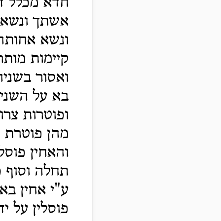
חדא מכלל ד
אשתך ונשא 
ונשא אחותה
קיימות מותר
ואסור בשניה
בא על השני
ופוטרות צרו
מהן פוטרת צ
והאחין פוסל
תחלה וסוף כ
ע"י אחין בא
פוסלין על י