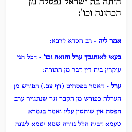
היתה בת ישראל נפסלה מן
הכהונה וכו':
אמר ליה
- רב חסדא לרבא:
בעאי לאותובך ערל והזאה וכו'
- דכל הני
עוקרין בית דין דבר מן התורה:
ערל
- דאמר בפסחים (דף צב.) הפורש מן
הערלה כפורש מן הקבר וגר שנתגייר ערב
הפסח אין שוחטין עליו ואמר בגמרא
טעמא דבית הלל גזירה שמא יטמא לשנה