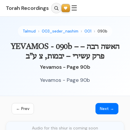
☰
Torah Recordings
Talmud
003_seder_nashim
001
090b
YEVAMOS - 090b – האשה רבה –
פרק עשירי – יבמות, צ ע”ב
Yevamos - Page 90b
Yevamos - Page 90b
← Prev
Next →
Audio for this shiur is coming soon