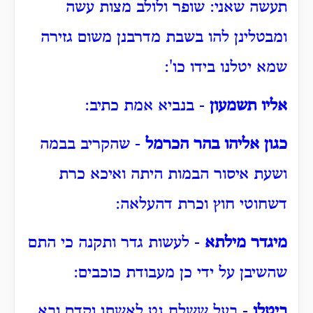
תעשה שאני: שופר ולולב מצות עשה
ומבטלינן להו בשבת מדרבנן משום גזירה
שמא יטלנו בידו כו':
אליו תשמעון
- בנביא אמת כתיב:
כגון אליהו בהר הכרמל
- שהקריב בבמה
ושעת איסור הבמות היתה ואיכא כרת
דשחוטי חוץ וכרת דהעלאה:
מיגדר מילתא
- לעשות גדר ותקנה כי התם
שהשיבן על ידי כן מעבודת כוכבים:
ביטלו
- בעל ששלח גט לאשתו וקדם ובא