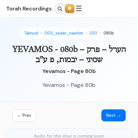
☰
Torah Recordings
Talmud
003_seder_nashim
001
080b
YEVAMOS - 080b – הערל – פרק
שמיני – יבמות, פ ע”ב
Yevamos - Page 80b
Yevamos - Page 80b
← Prev
Next →
Audio for this shiur is coming soon