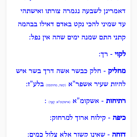
דאמרינן לשבעה נגמרה צורתו ואישתהי
עד שמיני להכי נקט באדם דאילו בבהמה
קתני התם שמנה ימים שהה אין נפל:
לקוי
- רך:
מחליק
- חלק כבשר אשה דרך בשר איש
להיות שעיר אשפר"א
בלע"ז:
(קשה, מחוספס)
רתיחות
- אשקומ"א
:
(אישקומ"א: קֶצֶף)
כיפה
- קילוח ארוך למרחוק:
דוחה
- שאינו קשור אלא צלול כמים: