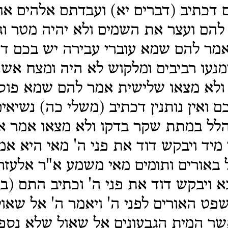
 דכתיב (דברים יא) ועבדתם אלהים אח
הם ועצר את השמים ולא יהיה מטר וגו
אמר להם שמא עוברי עבירה יש בכם ד
וימנעו רביבים ומלקוש לא היה ומצח אשה
ו ולא מצאו שלישית אמר להם שמא פוס
ם ואין נותנין דכתיב (משלי כה) נשיאים
הלל במתת שקר בדקו ולא מצאו אמר אי
 מיד ויבקש דוד את פני ה' מאי היא אמ
אורים ותומים מאי משמע א"ר אלעזר 
א ויבקש דוד את פני ה' וכתיב התם (ב
פט האורים לפני ה' ויאמר ה' אל שאול
שר המית הגבעונים אל שאול שלא נספ