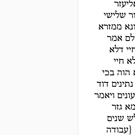
ליעזר
ר שלישי
נא ממזרא
ולם אמר
יי דלא
א חיי
 הוה בכי
תינים דוד
ונים ויאמר
א גזר
לש שנים
{עבודה