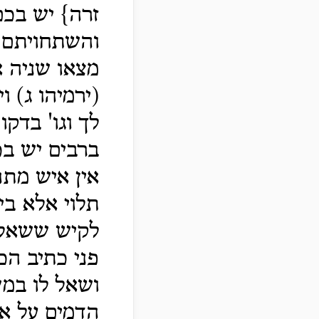
זרה} יש בכם
והשתחויתם ל
מצאו שניה 
(ירמיהו ג) 
לך וגו' בדק
ברבים יש בכ
אין איש מת
תלוי אלא בי
לקיש ששאל ב
פני כתיב הכ
ושאל לו במש
הדמים על א