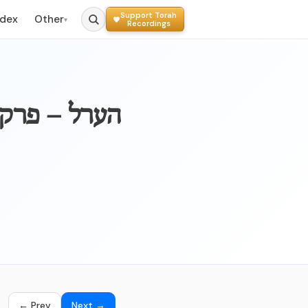
Support Torah
ndex
Other
▾
Recordings
← Prev
Next →