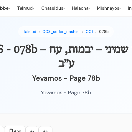
ebbe
Talmud
Chassidus
Halacha
Mishnayos
I
▾
▾
▾
▾
▾
Talmud
003_seder_nashim
001
078b
YEVAMOS - 078b – הערל 
ע”ב
Yevamos - Page 78b
Yevamos - Page 78b
App
A-
A+