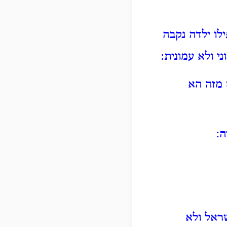
לו ילדה נקבה
י ולא עמונית:
 מזה הא
ה:
ראל ולא