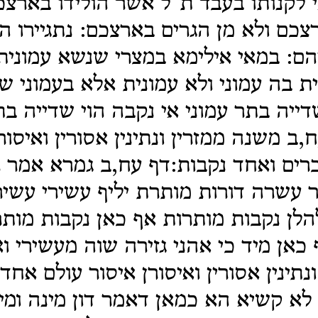
לקנותו בעבד ת"ל אשר הולידו בארצכ
צכם ולא מן הגרים בארצכם: נתגיירו ה
ם: במאי אילימא במצרי שנשא עמונית 
 בה עמוני ולא עמונית אלא בעמוני 
שדייה בתר עמוני אי נקבה הוי שדייה ב
ב משנה ממזרין ונתינין אסורין ואיסור
רים ואחד נקבות:דף עח,ב גמרא אמר 
עשרה דורות מותרת יליף עשירי עשירי
הלן נקבות מותרות אף כאן נקבות מותר
 כאן מיד כי אהני גזירה שוה מעשירי וא
נתינין אסורין ואיסורן איסור עולם אחד
לא קשיא הא כמאן דאמר דון מינה ומי