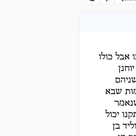
 אבל כולו
וחנן
שניהם
מות שבא
שנאמר
נו יכול
יד בן