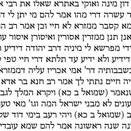
ון מינה ואוקי באתרא שאלו את רבי א
עשרה דרי מהו אמר להם מי יתן לי דו
א קסבר ממזרא לא חיי וכן אמר רב הו
נן תנן ממזרין אסורין ואיסורן איסור ע
ידי מפרשא לי מיניה דרב יהודה דידיע ח
דידיע ולא ידיע עד תלתא דרי חיי טפי ל
שבבותיה דר' אמי אכריז עליה דממזרא
יה חיים נתתי לך אמר רב חנא בר אדא נ
נאמר (שמואל ב כא) ויקרא המלך לגבע
ונים לא מבני ישראל המה וגו' מאי טעמ
ב (שמואל ב כא) ויהי רעב בימי דוד ש
ה שנה ראשונה אמר להם שמא עובדי 