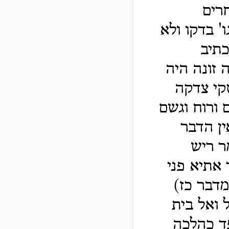
רים
' בדקו ולא
כתיב
 זונה היה
קי צדקה
 ורוח וגשם
ן הדבר
ר ריש
אתיא פני
מדבר כז)
 ואל בית
ד כהלכה