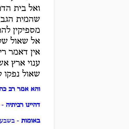
ואל בית הדמ
שהמית הגבעו
מספיקין להם
אל שאול של
אין דאמר רי
ענוי ארץ א
שאול נפקו ל
והא אמר רב כהנ
דהיינו רביתיה
- 
באומות
- בשבע 