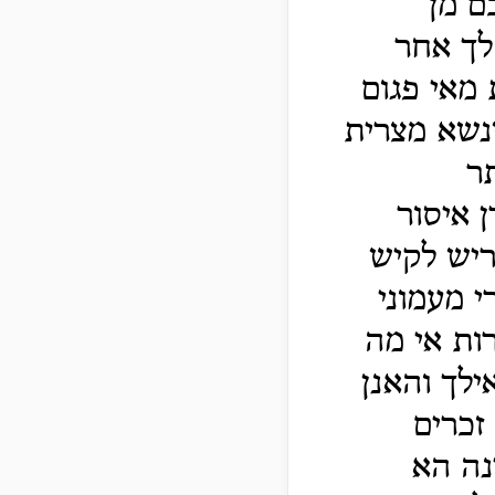
ם מן
לך אחר
מאי פגום
שנשא מצרית
תר
ן איסור
ריש לקיש
 מעמוני
ות אי מה
ילך והאנן
 זכרים
נה הא