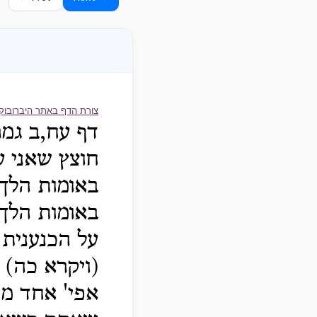
צורת הדף באתר היברובוק
דף עח,ב גמר
חוצץ שאני ע
באומות הלך 
באומות הלך 
על הכנענית 
(ויקרא כה) 
אפי' אחד מן