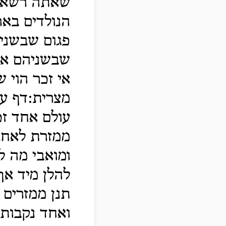
שאתה רשאי 
הנולדים באר
פגום שבשניה
שבשניהם אית
אי זכר הוי 
מצרית:דף עח,
עולם אחד זכ
ממזרת לאחר 
ומואבי מה ל
להלן מיד אף
תנן ממזרים ו
ואחד נקבות 