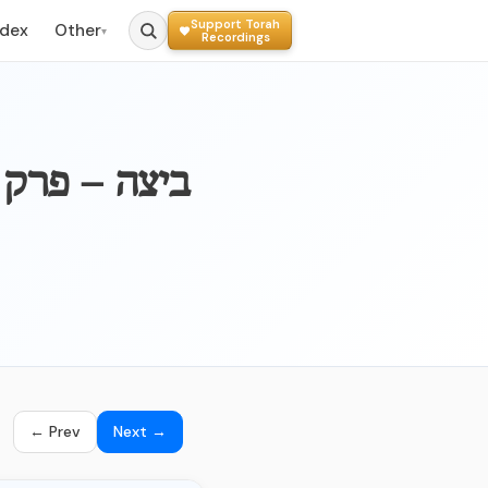
Support Torah
ndex
Other
▾
Recordings
BEITZAH - 010b – ב
← Prev
Next →