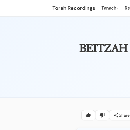
Torah Recordings
Tanach
R
▾
Share