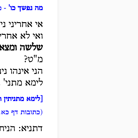
מה נפשך כו'
- פ
אי אחריני ני
ואי לא אחרי
שלשה ומצא ש
מ"ט?
הני אינהו ני
לימא מתני' 
[לימא מתניתין ר
(כתובות דף כא.
דתניא: הניח