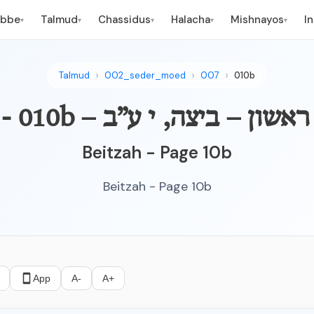
ebbe
Talmud
Chassidus
Halacha
Mishnayos
I
▾
▾
▾
▾
▾
Talmud
002_seder_moed
007
010b
יצה – פרק ראשון – ביצה, י ע”ב
Beitzah - Page 10b
Beitzah - Page 10b
App
A-
A+