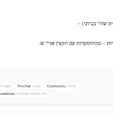
(כיון שהי' בביתו
ות – מההתועדות עם הקצין ארי' ש
Yitzchak -
Community -
קהילה
יצחק
הפצת יהד
nsibilities -
סדרי עדיפויות באחריות