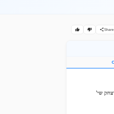
Share
C
, חק שי