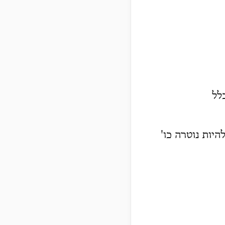
לל
היות נוטרה כו