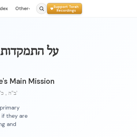
Support Torah
ndex
Other
▾
Recordings
על התמקדות 
e's Main Mission
ב"ה , כ"ד טבת, תשכ"ח — ברוקלין. — הרה"ח אי"א נו"נ עוסק בצ"צ מו"ה יצחק שי'
 primary
if they are
ing and