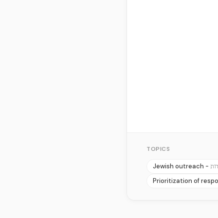
TOPICS
Jewish outreach -
ות
Prioritization of respo