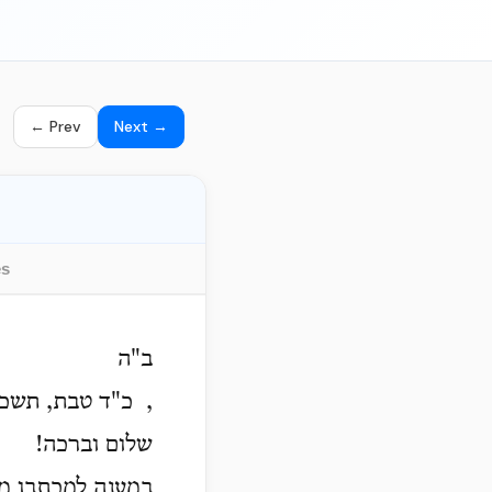
← Prev
Next →
es
ב"ה
כ"ד טבת, תשכ"ח'
שלום וברכה!
במענה למכתבו מי