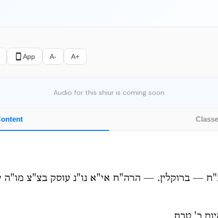
App
A-
A+
Audio for this shiur is coming soon
ontent
Class
 — ברוקלין. — הרה"ח אי"א נו"נ עוסק בצ"צ מו"ה יצ
ום כ' טבת