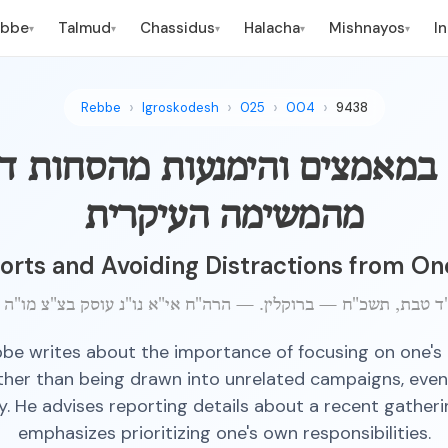
ebbe
Talmud
Chassidus
Halacha
Mishnayos
I
▾
▾
▾
▾
▾
Rebbe
Igroskodesh
025
004
9438
במאמצים והימנעות מהסחות ד
מהמשימה העיקרית
orts and Avoiding Distractions from On
be writes about the importance of focusing on one's
ther than being drawn into unrelated campaigns, even 
. He advises reporting details about a recent gather
emphasizes prioritizing one's own responsibilities.