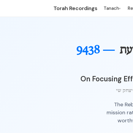
Torah Recordings
Tanach
R
▾
9438 —
עת
On Focusing Eff
The Reb
mission ra
worthy