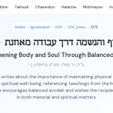
ebbe
Talmud
Chassidus
Halacha
Mishnayos
I
▾
▾
▾
▾
▾
Rebbe
Igroskodesh
005
003_kislev
1275
וף והנשמה דרך עבודה מאוזנת
—
hening Body and Soul Through Balance
ב"ה, ה' כסלו, תשי"ב ברוקלין, נ.י.
writes about the importance of maintaining physical 
spiritual well-being, referencing teachings from the 
e encourages balanced avodah and wishes the recipie
in both material and spiritual matters.