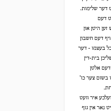
יט דער שלימות.
ט דעם
ען היטן און
ויף דעם חשבון
בל בעצמו - דער
ליכן בית-דין
דעם אלטן
ו בשום צער כו'
חת.
עלכע איר וועט
ט נאר אין גוף