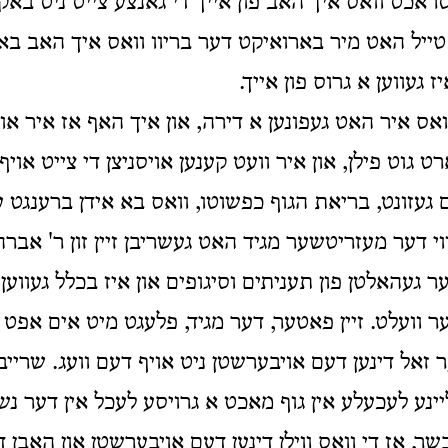
אכט וואס איך האב פון אייך די גאנצע צייט ניט באקומ
טייל האט מיר בארואיקט דער בריוו וואס איך האב באק
יז געווען א גרוס פון אייך.
וואס איר האט געפונען א דירה, און איך האף אז איר און
רט גוט פילן, און איר וועט קענען אויסניצן די צייט אויף
עזונט, בריאת הגוף כפשוטו, וואס בא אידן ברענגט ע
י דער מעזריטשער מגיד האט געשריבן זיין זון ר' אבר
ר געהאלטן פון תעניתים וסיגופים און איז בכלל געווען
 וועלט. זיין פאטער, דער מגיד, פלעגט מיט אים אפט א
ער זאל דינען דעם אויבערשטן ניט אויף דעם וועג. שרי
ליינע לעכעלע אין גוף מאכט א גרויסע לעכל אין דער נש
שר, אז די וואס ווילן דינען דעם אויבערשטן און האבן דע