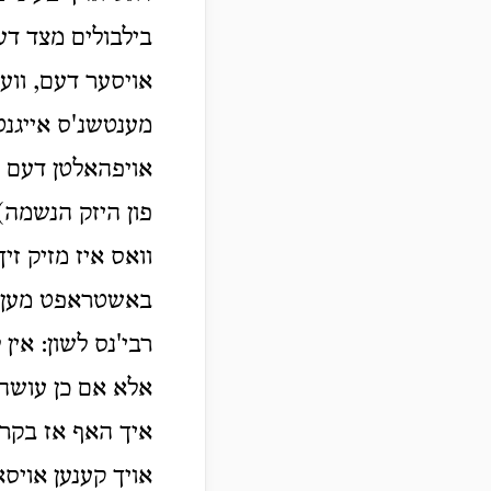
בילבולים מצד דעם
אויסער דעם, ווע
מענטשנ'ס אייגנט
אויפהאלטן דעם ג
פון היזק הנשמה).
וואס איז מזיק זי
באשטראפט מען אי
רבי'נס לשון: אין
אלא אם כן עושה
איך האף אז בקרו
אויך קענען אויסא