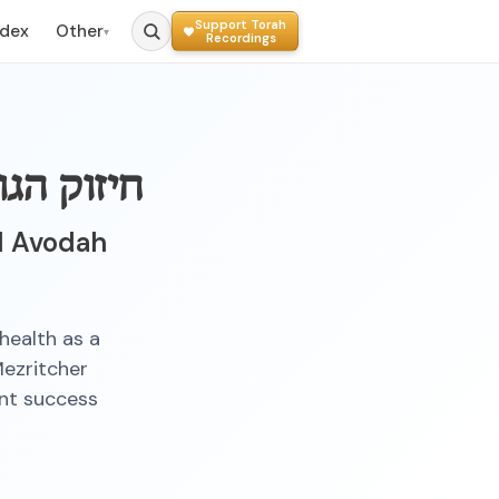
Support Torah
ndex
Other
▾
Recordings
חיזוק הג
d Avodah
health as a
Mezritcher
nt success