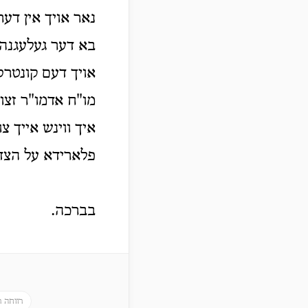
נאר אויך אין דע
בא דער געלעגנהי
אויך דעם קונטרס 
מו"ח אדמו"ר זצו
איך ווינש אייך צ
פלארידא על הצד 
בברכה.
רווחה 