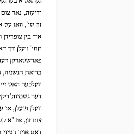
געהאט איבערגעטר
ידיעות, נאר צום 
זון שי', וואו עס א
איך בין צופרידן 
תחי' וועלן זיך דא
פארשטארקן דעם ג
בריאת הנשמה, וו
וועלכער האט זייע
דער גשמיות'דיקער
וועלן פועלן, אז 
צום זון, אז "א ק
דאס אויך בעיני ב