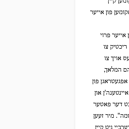
ען קיין
ומען פון אייער
 אייער פרוי
 ריכטיק צו
ס אויך צו
הם המלאך,
 אפגעטראגן פון
יינטענה'ן און
יבט דער פאטער
מה". מיר זעען
רביי ניט קיין