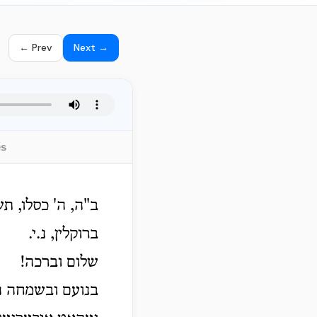
← Prev
Next →
es
ב"ה, ה' כסלו, תש
ברוקלין, נ.י.
שלום וברכה!
בנועם ובשמחה האב