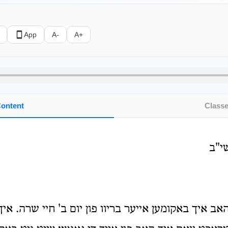
App
A-
A+
ontent
Class
י"ב
 איך באקומען אייער בריוו פון יום ב' חיי שרה. איך