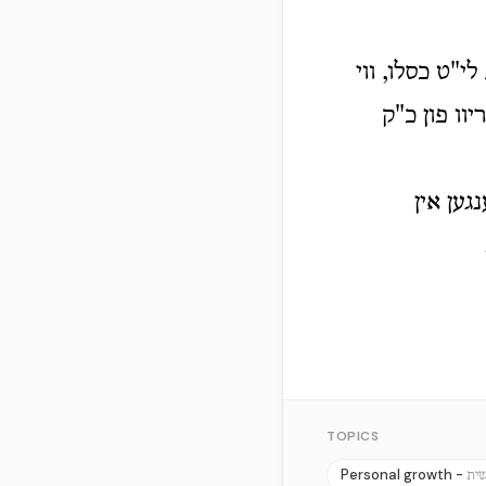
"ט כסלו, ווי
וו פון כ"ק
גען אין
TOPICS
Personal growth -
שית