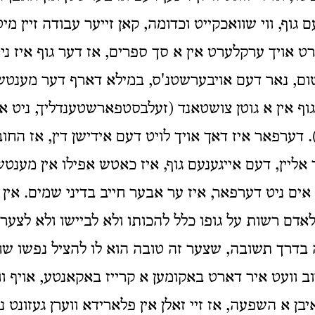
 גוף, ווי שוואכקייט וכדומה, קאן זייער עבודה זיין מ
רט אויך ערקלערט אין א סך ספרים, אז דער גוף איז ני
ום, נאר דעם אויבערשטנ'ס, במילא דארף דער מענטש ז
וף אין א גוטן צושטאנד (זעלבסטפארשטענדליך, ניט א
 דערפאר איז דאך אויך לויט דעם אידישן דין, אז החו
ך אליין, דעם אייגענעם גוף, איז כאטש אפילו אין מענטש
ם ניט דערפאר, איז ער אבער חייב בדיני שמים. אין 
 לאדם רשות על גופו כלל להכותו ולא לביישו ולא לצער
 בדרך תשובה, שצער זה טובה הוא לו להציל נפשו ש
ב וועט איר דארט באקומען א קרייז באקאנטע, אויף וו
יבן א השפעה, אז זיי זאלן אין פלארידא ווערן געזונט ני