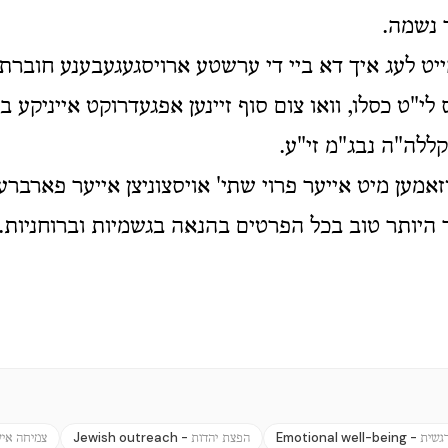
ר נשמה.
יט לעג איך דא ביי די ערשטע ארויסגעגעבענע חוברת לי
לי"ט כסלו, וואו צום סוף זיינען אפגעדרוקט אייניקע ברי
קללה"ה נבג"מ זי"ע.
וזאמען מיט אייער פרוי שתי' אויסצוניצן אייער פארברענ
היותר טוב בכל הפרטים בהנאה בגשמיות וברוחניות.
Jewish outreach -
Emotional well-being -
רגשית
הפצת יהדות
צמיחה אי