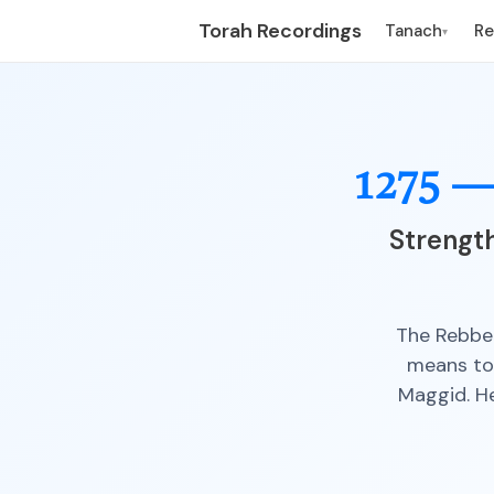
Torah Recordings
Tanach
R
▾
1275 
Strengt
The Rebbe 
means to 
Maggid. H