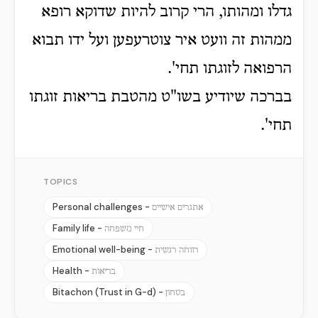
גדלו ומהותו, הרי קרוב להיות שדוקא רופא
ממהות זה וועט איר צוטרעפען ועל ידו תבוא
הרפואה לזוגתו תחי'.
בברכה שיודיע בשו"ט מהטבת בריאות זוגתו
תחי'.
TOPICS
Personal challenges -
אתגרים אישיים
Family life -
חיי משפחה
Emotional well-being -
רווחה רגשית
Health -
בריאות
Bitachon (Trust in G-d) -
בטחון