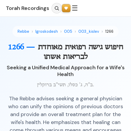
☰
Torah Recordings
Rebbe
Igroskodesh
005
003_kislev
1266
חיפוש גישה רפואית מאוחדת
1266 —
לבריאות אשתו
Seeking a Unified Medical Approach for a Wife's
Health
ב"ה, ג' כסלו, תשי"ב ברוקלין.
The Rebbe advises seeking a general physician
who can unify the opinions of previous doctors
and provide an overall treatment plan for the
wife's health. He emphasizes that healing can
come through various means and encourages