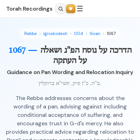
☰
Torah Recordings
Rebbe
Igroskodesh
004
Sivan
1067
הדרכה על נוסח הפ"נ ושאלה
1067 —
על העתקה
Guidance on Pan Wording and Relocation Inquiry
ב"ה, כ"ז סיון, תשי"א ברוקלין.
The Rebbe addresses concerns about the
wording of a pan, advising against including
conditional acceptance of suffering, and
encourages trust in G-d's mercy. He also
provides practical advice regarding relocation to