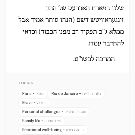
שלנו בפאריז האדרעס של הרב
זינגעראוויטש דשם (הנהו סוחר אמיד אבל
ממלא ג"כ תפקיד רב מפני הכבוד) וכדאי
להתדבר עמדו.
המחכה לבשו"ט.
TOPICS
Paris -
Rio de Janeiro -
ריא דה ז'ניירו
פאריז
Brazil -
בראזיל
Personal challenges -
אתגרים אישיים
Family life -
חיי משפחה
Emotional well-being -
רווחה רגשית