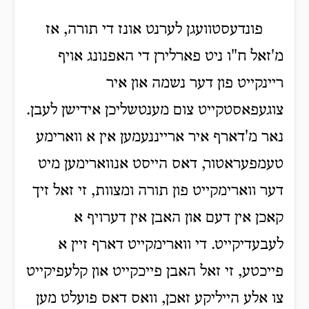
פונדעסטוועגן לערנט אונז די תורה, אז
מ'זאל ח"ו ניט פארלירן די האפנונג אויף
ריינקייט פון דער נשמה און איר
צוגעפאסטקייט צום מענטשליכן אידישן לעבן.
נאר מ'דארף איר ארייננעמען אין א ווארימע
טעמפעראטור, דאס הייסט אנווארימען מיט
דער ווארימקייט פון תורה ומצוות, זי זאל זיך
קאכן אין דעם און האבן אין דערויף א
לעבעדיקייט. די ווארימקייט דארף זיין א
פייכטע, זי זאל האבן פייכקייט און קלעפיקייט
צו אלע הייליקע זאכן, וואס דאס פועלט מען