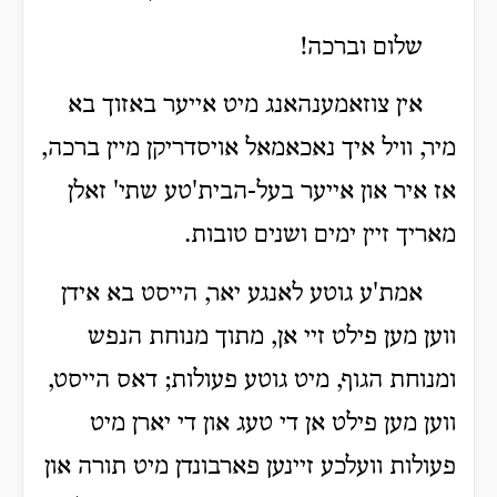
שלום וברכה!
אין צוזאמענהאנג מיט אייער באזוך בא
מיר, וויל איך נאכאמאל אויסדריקן מיין ברכה,
אז איר און אייער בעל-הבית'טע שתי' זאלן
מאריך זיין ימים ושנים טובות.
אמת'ע גוטע לאנגע יאר, הייסט בא אידן
ווען מען פילט זיי אן, מתוך מנוחת הנפש
ומנוחת הגוף, מיט גוטע פעולות; דאס הייסט,
ווען מען פילט אן די טעג און די יארן מיט
פעולות וועלכע זיינען פארבונדן מיט תורה און