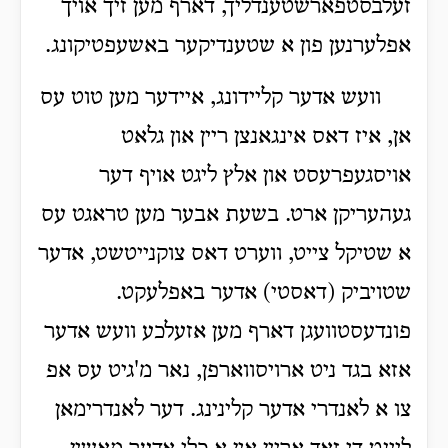
זעלבסטפארשטענדליך, דארף מען זיך אויך
אפלערנען פון א שטענדיקער באשעפטיקונג.
וועש אדער קליידונג, איידער מען טוט עס
אן, איז דאס אינגאנצן ריין און גלאט
אויסגעפרעסט און אלץ ליגט אויף דער
געהעריקן ארט. בשעת אבער מען טראגט עס
א שטיקל צייט, ווערט דאס צוקנייטשט, אדער
שטויביק (דאסטי) אדער באפלעקט.
פונדעסטוועגן דארף מען אזעלכע וועש אדער
אזא בגד ניט ארויסווארפן, נאר מ'גיט עס אפ
צו א לאנדרי אדער קלינינג. דער לאנדרימאן