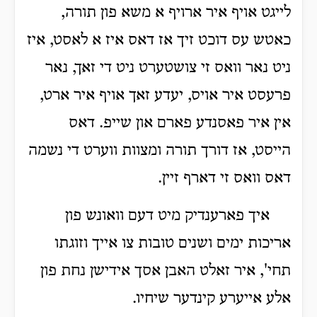
לייגט אויף איר ארויף א משא פון תורה,
כאטש עס דוכט זיך אז דאס איז א לאסט, איז
ניט נאר וואס זי צושטערט ניט די זאך, נאר
פרעסט איר אויס, יעדע זאך אויף איר ארט,
אין איר פאסנדע פארם און שייפ. דאס
הייסט, אז דורך תורה ומצוות ווערט די נשמה
דאס וואס זי דארף זיין.
איך פארענדיק מיט דעם וואונש פון
אריכות ימים ושנים טובות צו אייך וזוגתו
תחי', איר זאלט האבן אסך אידישן נחת פון
אלע אייערע קינדער שיחיו.