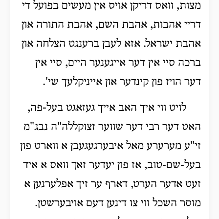
מצות, וואס דריקן אויס אין מעשים בפועל די
דריי אהבות, אהבת השם, אהבת התורה און
אהבת ישראל. אזא לעבן ברענגט הצלחה און
ברכה סיי אין דער אייגענער היים, סיי אין
דער הויז פון קינדער און אייניקלעך שי'.
לויט ווי איך האב אייך געזאגט בעל-פה,
האט דער רבי דער שווער זצוקללה"ה נבג"מ
זי"ע מערערע מאל איבערגעגעבן א ווארט פון
בעל-שם-טוב, אז פון יעדער זאך וואס א איד
זעט אדער הערט, דארף ער זיך אפלערנען א
מוסר השכל ווי צו דינען דעם אויבערשטן.