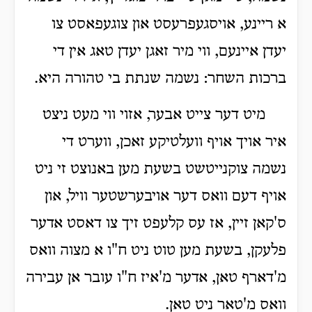
א ריינע, אויסגעפרעסט און צוגעפאסט צו
יעדן איינעם, ווי מיר זאגן יעדן טאג אין די
ברכות השחר: נשמה שנתת בי טהורה היא.
מיט דער צייט אבער, אזוי ווי מעט ניצט
איר אויך אויף וועלטיקע זאכן, ווערט די
נשמה צוקנייטשט בשעת מען באנוצט זי ניט
אויף דעם וואס דער אויבערשטער וויל, און
ס'קאן זיין, אז עס קלעפט זיך צו דאסט אדער
פלעקן, בשעת מען טוט ניט ח"ו א מצוה וואס
מ'דארף טאן, אדער מ'איז ח"ו עובר אן עבירה
וואס מ'טאר ניט טאן.