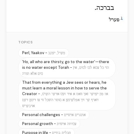
בברכה.
1
פערל
TOPICS
Perl, Yaakov -
פערל, יעקב
'Ho, all who are thirsty, go to the water'—there
is no water except Torah -
הוי כל צמא לכו למים, אין
מים אלא תורה
That from everything a Jew sees or hears, he
must learn a moral lesson in how to serve the
Creator -
אז פון יעדער זאך וואס א איד זעט אדער הערט,
דארף ער זיך אפלערנען א מוסר השכל ווי צו דינען דעם
אויבערש
Personal challenges -
אתגרים אישיים
Personal growth -
צמיחה אישית
Purpose in life -
תכלית בחיים