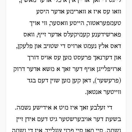
לייגט די זאך אריין אין א כלי אדער מאשין,
וואו עס איז א ווארימע אדער היסע
טעמפעראטור, הייסע וואסער, ווי אויך
פארשידענע קעמיקעלס אדער זייף, וואס
דאס אלץ נעמט ארויס די שטויב און פלעקן,
און דערנאך פרעסט מען עס אויס דורך
ארויפלייגן אויף דער זאך א משא אדער דרוק
(פרעשער), דאן קען מען שוין דעם בגד
ווייטער אנטאן.
די זעלבע זאך איז מיט א אידישע נשמה.
בשעת דער אויבערשטער גיט דעם אידן זיין
נשמה, סיי מאן סיי פרוי צוגלייך, איז די נשמה