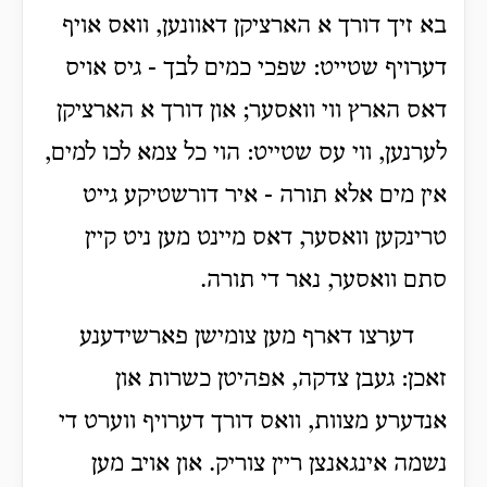
בא זיך דורך א הארציקן דאוונען, וואס אויף
דערויף שטייט: שפכי כמים לבך - גיס אויס
דאס הארץ ווי וואסער; און דורך א הארציקן
לערנען, ווי עס שטייט: הוי כל צמא לכו למים,
אין מים אלא תורה - איר דורשטיקע גייט
טרינקען וואסער, דאס מיינט מען ניט קיין
סתם וואסער, נאר די תורה.
דערצו דארף מען צומישן פארשידענע
זאכן: געבן צדקה, אפהיטן כשרות און
אנדערע מצוות, וואס דורך דערויף ווערט די
נשמה אינגאנצן ריין צוריק. און אויב מען