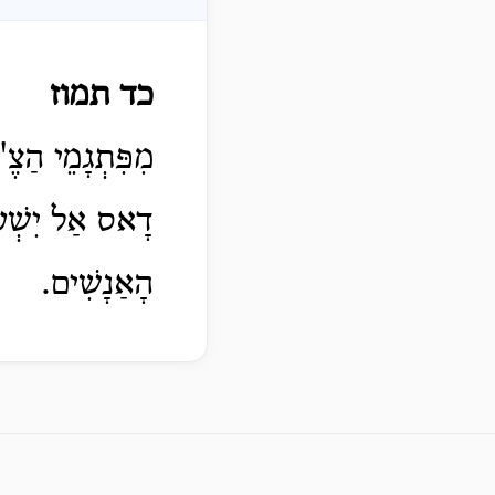
כד תמוז
מִפִּתְגָמֵי הַצֶ
דָאס אַל יִשְׁעו
הָאַנָשִׁים.