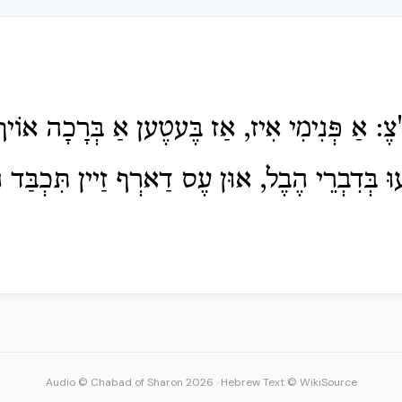
"צֶ: אַ פְּנִימִי אִיז, אַז בֶּעטֶען אַ בְּרָכָה אוֹי
ּ בְּדִבְרֵי הֶבֶל, אוּן עֶס דַארְף זַיין תִּכְבַּד 
Audio © Chabad of Sharon 2026
·
Hebrew Text © WikiSource