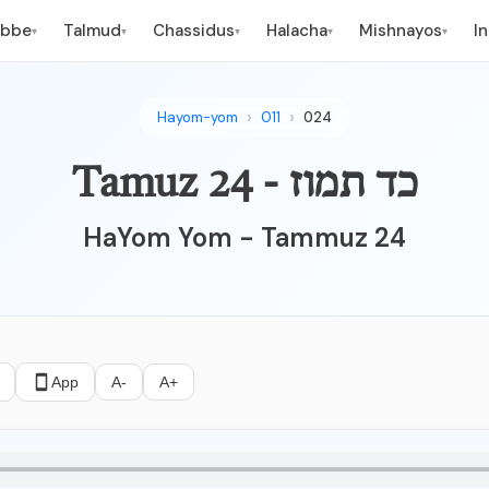
ebbe
Talmud
Chassidus
Halacha
Mishnayos
I
▾
▾
▾
▾
▾
Hayom-yom
011
024
Tamuz 24 - כד תמוז
HaYom Yom - Tammuz 24
App
A-
A+