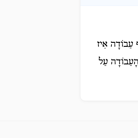
ף עַבוֹדָה אִיז
הָעַבוֹדָה עַל