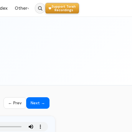
Support Torah
ndex
Other
▾
Recordings
← Prev
Next →