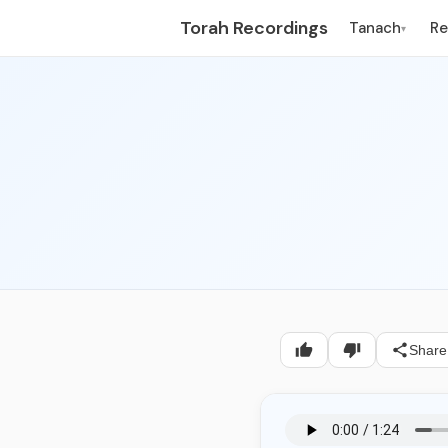
Torah Recordings
Tanach
R
▾
Share