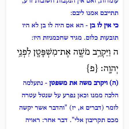
עומדות, ואם אין הנקבות חשובות זרע,
תתייבם אמנו ליבם:
כי אין לו בן
- הא אם היה לו בן לא היו
תובעות כלום.
מגיד שחכמניות היו:
ה וַיַּקְרֵ֥ב מֹשֶׁ֛ה אֶת־מִשְׁפָּטָ֖ן לִפְנֵ֥י
יְהוָֽה׃ {פ}
(ה) ויקרב משה את משפטן
- נתעלמה
הלכה ממנו וכאן נפרע על שנטל עטרה
לומר (דברים א, יז) "והדבר אשר יקשה
מכם תקריבון אלי".
דבר אחר: ראויה