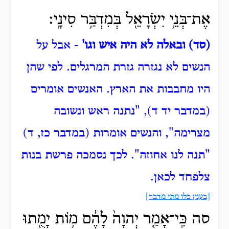
אֶת־בְּנֵ֥י יִשְׂרָאֵ֖ל בְּמִדְבַּ֥ר סִינָֽי׃
(סד) ובאלה לא היה איש וגו'
- אבל על
הנשים לא נגזרה גזרת המרגלים. לפי שהן
היו מחבבות את הארץ.
האנשים אומרים
(במדבר יד ד), "נתנה ראש ונשובה
מצרימה", והנשים אומרות (במדבר כז, ד)
"תנה לנו אחוזה".
לכך נסמכה פרשת בנות
צלפחד לכאן.
[בענין כלו מתי מדבר]
סה כִּֽי־אָמַ֤ר יְהוָה֙ לָהֶ֔ם מ֥וֹת יָמֻ֖תוּ