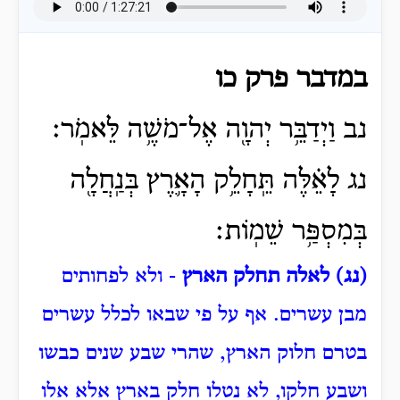
במדבר פרק כו
נב וַיְדַבֵּ֥ר יְהוָ֖ה אֶל־מֹשֶׁ֥ה לֵּאמֹֽר׃
נג לָאֵ֗לֶּה תֵּֽחָלֵ֥ק הָאָ֛רֶץ בְּנַֽחֲלָ֖ה
בְּמִסְפַּ֥ר שֵׁמֽוֹת׃
(נג) לאלה תחלק הארץ
- ולא לפחותים
מבן עשרים.
אף על פי שבאו לכלל עשרים
בטרם חלוק הארץ, שהרי שבע שנים כבשו
ושבע חלקו, לא נטלו חלק בארץ אלא אלו