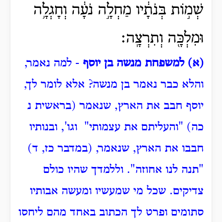
שְׁמ֣וֹת בְּנֹתָ֔יו מַחְלָ֣ה נֹעָ֔ה וְחָגְלָ֥ה
וּמִלְכָּ֖ה וְתִרְצָֽה׃
(א) למשפחת מנשה בן יוסף
- למה נאמר,
והלא כבר נאמר בן מנשה?
אלא לומר לך,
יוסף חבב את הארץ, שנאמר (בראשית נ
כה) "והעליתם את עצמותי" וגו', ובנותיו
חבבו את הארץ, שנאמר, (במדבר כז, ד)
"תנה לנו אחוזה".
וללמדך שהיו כולם
צדיקים. שכל מי שמעשיו ומעשה אבותיו
סתומים ופרט לך הכתוב באחד מהם ליחסו