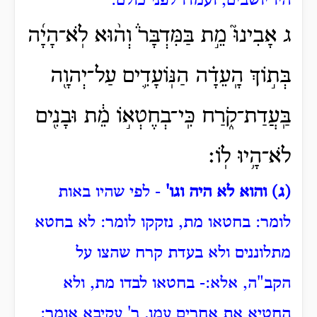
היו יושבים, ועמדו לפני כולם:
ג אָבִינוּ֮ מֵ֣ת בַּמִּדְבָּר֒ וְה֨וּא לֹֽא־הָיָ֜ה
בְּת֣וֹךְ הָֽעֵדָ֗ה הַנּֽוֹעָדִ֛ים עַל־יְהוָ֖ה
בַּֽעֲדַת־קֹ֑רַח כִּֽי־בְחֶטְא֣וֹ מֵ֔ת וּבָנִ֖ים
לֹא־הָ֥יוּ לֽוֹ׃
(ג) והוא לא היה וגו'
- לפי שהיו באות
לומר: בחטאו מת, נזקקו לומר: לא בחטא
מתלוננים ולא בעדת קרח שהצו על
הקב"ה, אלא:- בחטאו לבדו מת, ולא
החטיא את אחרים עמו.
ר' עקיבא אומר: