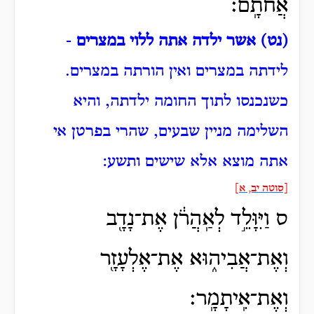
אֲחֹתָֽם׃
(נט) אשר ילדה אתה ללוי במצרים
-
לידתה במצרים ואין הורתה במצרים.
כשנכנסו לתוך החומה ילדתה, והיא
השלימה מניין שבעים, שהרי בפרטן אי
אתה מוצא אלא שישים ותשע:
[סוטה יב, א]
ס וַיִּוָּלֵ֣ד לְאַֽהֲרֹ֔ן אֶת־נָדָ֖ב
וְאֶת־אֲבִיה֑וּא אֶת־אֶלְעָזָ֖ר
וְאֶת־אִֽיתָמָֽר׃