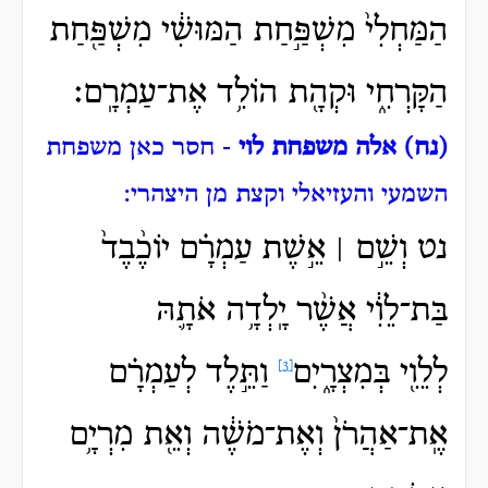
הַמַּחְלִי֙ מִשְׁפַּ֣חַת הַמּוּשִׁ֔י מִשְׁפַּ֖חַת
הַקָּרְחִ֑י וּקְהָ֖ת הוֹלִ֥ד אֶת־עַמְרָֽם׃
(נח) אלה משפחת לוי
- חסר כאן משפחת
השמעי והעזיאלי וקצת מן היצהרי:
נט וְשֵׁ֣ם ׀ אֵ֣שֶׁת עַמְרָ֗ם יוֹכֶ֨בֶד֙
בַּת־לֵוִ֔י אֲשֶׁ֨ר
יָֽלְדָ֥ה אֹתָ֛הּ
לְלֵוִ֖י בְּמִצְרָ֑יִם
וַתֵּ֣לֶד לְעַמְרָ֗ם
[3]
אֶֽת־אַהֲרֹן֙ וְאֶת־מֹשֶׁ֔ה וְאֵ֖ת מִרְיָ֥ם