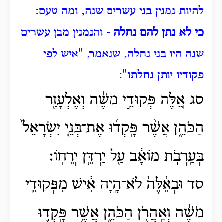
להיות נמנין בני עשרים שנה, ומה טעם:
כי לא נתן להם נחלה
- והנמנין מבן עשרים
שנה היו בני נחלה, שנאמר, "איש לפי
פקודיו יותן נחלתו":
סג אֵ֚לֶּה פְּקוּדֵ֣י מֹשֶׁ֔ה וְאֶלְעָזָ֖ר
הַכֹּהֵ֑ן אֲשֶׁ֨ר פָּֽקְד֜וּ אֶת־בְּנֵ֤י יִשְׂרָאֵל֙
בְּעַֽרְבֹ֣ת מוֹאָ֔ב עַ֖ל יַרְדֵּ֥ן יְרֵחֽוֹ׃
סד וּבְאֵ֨לֶּה֙ לֹא־הָ֣יָה אִ֔ישׁ מִפְּקוּדֵ֣י
מֹשֶׁ֔ה וְאַֽהֲרֹ֖ן הַכֹּהֵ֑ן אֲשֶׁ֥ר פָּֽקְד֛וּ