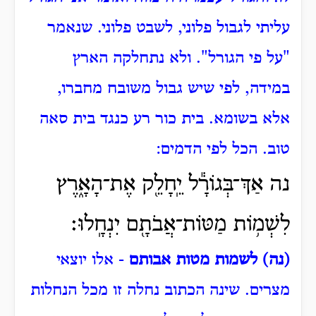
עליתי לגבול פלוני, לשבט פלוני. שנאמר
"על פי הגורל".
ולא נתחלקה הארץ
במידה, לפי שיש גבול משובח מחברו,
אלא בשומא. בית כור רע כנגד בית סאה
טוב. הכל לפי הדמים:
נה אַךְ־בְּגוֹרָ֕ל יֵֽחָלֵ֖ק אֶת־הָאָ֑רֶץ
לִשְׁמ֥וֹת מַטּוֹת־אֲבֹתָ֖ם יִנְחָֽלוּ׃
(נה) לשמות מטות אבותם
- אלו יוצאי
מצרים.
שינה הכתוב נחלה זו מכל הנחלות