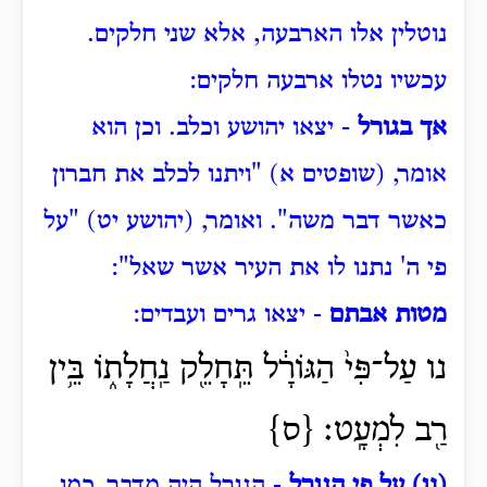
נוטלין אלו הארבעה, אלא שני חלקים.
עכשיו נטלו ארבעה חלקים:
אך בגורל
- יצאו יהושע וכלב. וכן הוא
אומר, (שופטים א) "ויתנו לכלב את חברון
כאשר דבר משה". ואומר, (יהושע יט) "על
פי ה' נתנו לו את העיר אשר שאל":
מטות אבתם
- יצאו גרים ועבדים:
נו עַל־פִּי֙ הַגּוֹרָ֔ל תֵּֽחָלֵ֖ק נַֽחֲלָת֑וֹ בֵּ֥ין
רַ֖ב לִמְעָֽט׃ {ס}
(נו) על פי הגורל
- הגורל היה מדבר, כמו