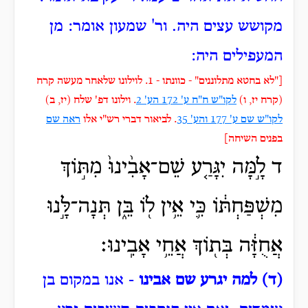
מקושש עצים היה.
ור' שמעון אומר: מן
המעפילים היה:
["לא בחטא מתלוננים" - כוונתו - 1. לוילונו שלאחר מעשה קרח
(קרח יז, ו)
לקו"ש ח"ח ע' 172 הע' 2
. וילונו דפ' שלח (יז, ב)
לקו"ש שם ע' 177 והע' 35
. לביאור דברי רש"י אלו
ראה שם
בפנים השיחה]
ד לָ֣מָּה יִגָּרַ֤ע שֵׁם־אָבִ֨ינוּ֙ מִתּ֣וֹךְ
מִשְׁפַּחְתּ֔וֹ כִּ֛י אֵ֥ין ל֖וֹ בֵּ֑ן תְּנָה־לָּ֣נוּ
אֲחֻזָּ֔ה בְּת֖וֹךְ אֲחֵ֥י אָבִֽינוּ׃
(ד) למה יגרע שם אבינו
- אנו במקום בן