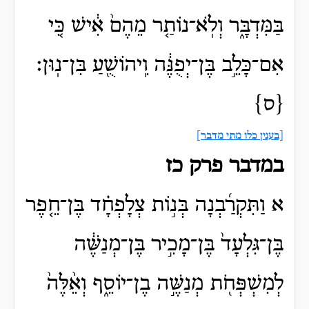
בַּמִּדְבָּ֑ר וְלֹֽא־נוֹתַ֤ר מֵהֶם֙ אִ֔ישׁ כִּ֚י
אִם־כָּלֵ֣ב בֶּן־יְפֻנֶּ֔ה וִֽיהוֹשֻׁ֖עַ בִּן־נֽוּן׃
{ס}
[בענין כלו מתי מדבר]
במדבר פרק כז
א וַתִּקְרַ֜בְנָה בְּנ֣וֹת צְלָפְחָ֗ד בֶּן־חֵ֤פֶר
בֶּן־גִּלְעָד֙ בֶּן־מָכִ֣יר בֶּן־מְנַשֶּׁ֔ה
לְמִשְׁפְּחֹ֖ת מְנַשֶּׁ֣ה בֶן־יוֹסֵ֑ף וְאֵ֨לֶּה֙