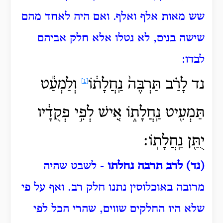
שש מאות אלף ואלף.
ואם היה לאחד מהם
שישה בנים, לא נטלו אלא חלק אביהם
לבדו:
נד לָרַ֗ב
תַּרְבֶּה֙ נַֽחֲלָת֔וֹ
וְלַמְעַ֕ט
[1]
תַּמְעִ֖יט נַֽחֲלָת֑וֹ אִ֚ישׁ לְפִ֣י פְקֻדָ֔יו
יֻתַּ֖ן נַֽחֲלָתֽוֹ׃
(נד) לרב תרבה נחלתו
- לשבט שהיה
מרובה באוכלוסין נתנו חלק רב.
ואף על פי
שלא היו החלקים שווים, שהרי הכל לפי