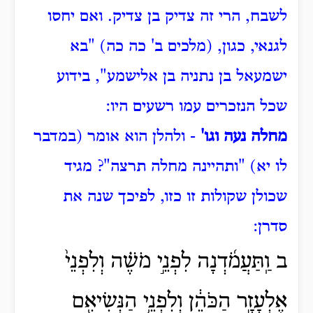
לשבח, הרי זה צדיק בן צדיק.
ואם יחסו
לגנאי, כגון, (מלכים ב' כה כה) "בא
ישמעאל בן נתניה בן אלישמע", בידוע
שכל הנזכרים עמו רשעים היו:
מחלה נעה וגו'
- ולהלן הוא אומר (במדבר
לו יא) "ותהיינה מחלה תרצה"?
מגיד
שכולן שקולות זו כזו, לפיכך שנה את
סדרן:
ב וַֽתַּעֲמֹ֜דְנָה לִפְנֵ֣י מֹשֶׁ֗ה וְלִפְנֵי֙
אֶלְעָזָ֣ר הַכֹּהֵ֔ן וְלִפְנֵ֥י הַנְּשִׂיאִ֖ם