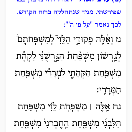
שפירשתי.
מגיד שנתחלקה ברוח הקודש,
לכך נאמר "על פי ה'":
נז וְאֵ֨לֶּה פְקוּדֵ֣י הַלֵּוִי֮ לְמִשְׁפְּחֹתָם֒
לְגֵֽרְשׁ֗וֹן מִשְׁפַּ֨חַת֙ הַגֵּ֣רְשֻׁנִּ֔י לִקְהָ֕ת
מִשְׁפַּ֖חַת הַקְּהָתִ֑י לִמְרָרִ֕י מִשְׁפַּ֖חַת
הַמְּרָרִֽי׃
נח אֵ֣לֶּה ׀ מִשְׁפְּחֹ֣ת לֵוִ֗י מִשְׁפַּ֨חַת
הַלִּבְנִ֜י מִשְׁפַּ֤חַת הַֽחֶבְרֹנִי֙ מִשְׁפַּ֤חַת