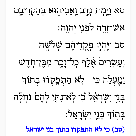
סא וַיָּ֥מָת נָדָ֖ב וַֽאֲבִיה֑וּא בְּהַקְרִיבָ֥ם
אֵשׁ־זָרָ֖ה לִפְנֵ֥י יְהוָֽה׃
סב וַיִּֽהְי֣וּ פְקֻֽדֵיהֶ֗ם שְׁלֹשָׁ֤ה
וְעֶשְׂרִים֙ אֶ֔לֶף כָּל־זָכָ֖ר מִבֶּן־חֹ֣דֶשׁ
וָמָ֑עְלָה כִּ֣י ׀ לֹ֣א הָתְפָּֽקְד֗וּ בְּתוֹךְ֙
בְּנֵ֣י יִשְׂרָאֵ֔ל כִּ֠י לֹֽא־נִתַּ֤ן לָהֶם֙ נַֽחֲלָ֔ה
בְּת֖וֹךְ בְּנֵ֥י יִשְׂרָאֵֽל׃
(סב) כי לא התפקדו בתוך בני ישראל
-