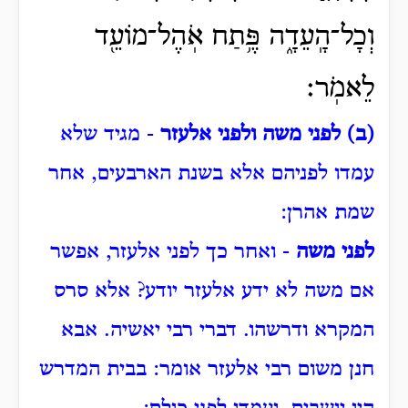
וְכָל־הָֽעֵדָ֑ה פֶּ֥תַח אֹֽהֶל־מוֹעֵ֖ד
לֵאמֹֽר׃
(ב) לפני משה ולפני אלעזר
- מגיד שלא
עמדו לפניהם אלא בשנת הארבעים, אחר
שמת אהרן:
לפני משה
- ואחר כך לפני אלעזר, אפשר
אם משה לא ידע אלעזר יודע?
אלא סרס
המקרא ודרשהו. דברי רבי יאשיה.
אבא
חנן משום רבי אלעזר אומר: בבית המדרש