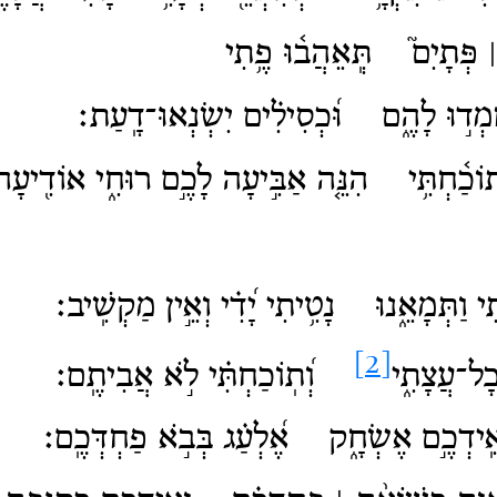
פְּתָיִם֮ תְּֽאֵהֲב֫וּ פֶ֥תִי
ָֽמְד֣וּ לָהֶ֑ם וּ֝כְסִילִ֗ים יִשְׂנְאוּ־דָֽעַת׃
תוֹכַ֫חְתִּ֥י הִנֵּ֤ה אַבִּ֣יעָה לָכֶ֣ם רוּחִ֑י אוֹדִ֖יעָה
י וַתְּמָאֵ֑נוּ נָטִ֥יתִי יָ֝דִ֗י וְאֵ֣ין מַקְשִֽׁיב׃
[2]
ל־עֲצָתִ֑י
וְ֝תֽוֹכַחְתִּ֗י לֹ֣א אֲבִיתֶֽם׃
אֵֽידְכֶ֣ם אֶשְׂחָ֑ק אֶ֝לְעַ֗ג בְּבֹ֣א פַחְדְּכֶֽם׃