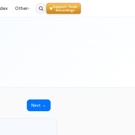
Support Torah
ndex
Other
▾
Recordings
Next →