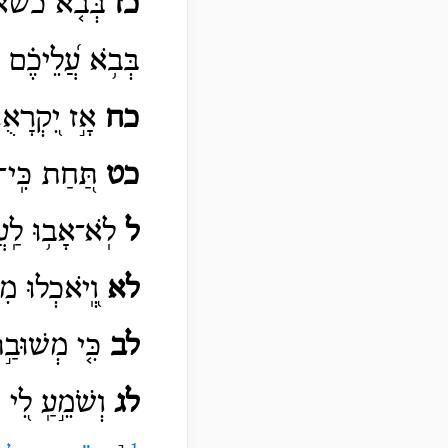
כז
בְּבֹ֤א כש
בְּבֹ֥א עֲ֝לֵיכֶ֗
כח
אָ֣ז יִ֭קְרָאֻנְ
כט
תַּ֭חַת כִּֽי־
ל
לֹֽא־אָב֥וּ לַֽעֲ
לא
וְֽ֭יֹאכְלוּ מִ
לב
כִּ֤י מְשׁוּבַ֣
לג
וְשֹׁמֵ֣עַֽ לִ֭י