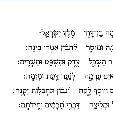
ֹ֣ה בֶן־דָּוִ֑ד מֶ֝֗לֶךְ יִשְׂרָאֵֽל׃
֣ה וּמוּסָ֑ר לְ֝הָבִ֗ין אִמְרֵ֥י בִינָֽה׃
 הַשְׂכֵּ֑ל צֶ֥דֶק וּ֝מִשְׁפָּ֗ט וּמֵֽשָׁרִֽים׃
ִ֣ם עָרְמָ֑ה לְ֝נַ֗עַר דַּ֣עַת וּמְזִמָּֽה׃
 וְי֣וֹסֶף לֶ֑קַח וְ֝נָב֗וֹן תַּחְבֻּל֥וֹת יִקְנֶֽה׃
 וּמְלִיצָ֑ה דִּבְרֵ֥י חֲ֝כָמִ֗ים וְחִֽידֹתָֽם׃