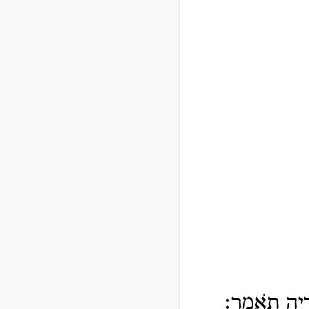
רֶ֥יהָ תֹאמֵֽר׃