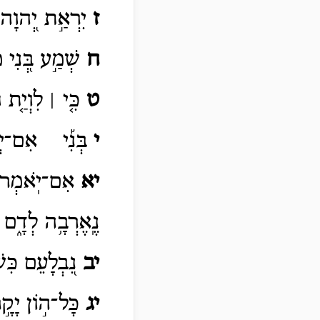
ז
יִרְאַ֣ת יְ֭הוָה 
ח
שְׁמַ֣ע בְּ֭נִי 
ט
כִּ֤י ׀ לִוְיַ֤ת 
י
בְּנִ֡י אִם־יְפַ
יא
אִם־יֹֽאמְרוּ֮
נֶֽאֶרְבָ֥ה לְדָ֑ם 
יב
נִ֭בְלָעֵם כִּשְ
יג
כָּל־ה֣וֹן יָקָ֣