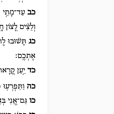
כב
עַד־מָתַ֣י ׀ 
וְלֵצִ֗ים לָ֭צוֹן ח
כג
תָּשׁ֗וּבוּ לְֽ
אֶתְכֶֽם׃
כד
יַ֣עַן קָ֭רָאתִ
כה
וַתִּפְרְע֥וּ
כָ
כו
גַּם־אֲ֭נִי בְּ