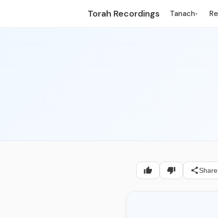
Torah Recordings
Tanach
R
▾
Share