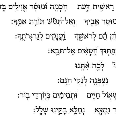
רֵאשִׁ֣ית דָּ֑עַת חָכְמָ֥ה וּ֝מוּסָ֗ר אֱוִילִ֥ים בָּֽזו
מוּסַ֣ר אָבִ֑יךָ וְאַל־תִּ֝טֹּ֗שׁ תּוֹרַ֥ת אִמֶּֽךָ׃
חֵ֓ן הֵ֬ם לְרֹאשֶׁ֑ךָ וַֽ֝עֲנָקִ֗ים לְגַרְגְּרֹתֶֽךָ׃
תּ֥וּךָ חַ֝טָּאִ֗ים אַל־תֹּבֵֽא׃
 לְכָ֪ה אִ֫תָּ֥נוּ
נִצְפְּנָ֖ה לְנָקִ֣י חִנָּֽם׃
ׁא֣וֹל חַיִּ֑ים וּ֝תְמִימִ֗ים כְּי֣וֹרְדֵי בֽוֹר׃
ר נִמְצָ֑א נְמַלֵּ֖א בָתֵּ֣ינוּ שָׁלָֽל׃