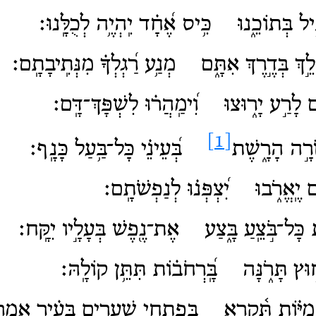
ִּ֣יל בְּתוֹכֵ֑נוּ כִּ֥יס אֶ֝חָ֗ד יִֽהְיֶ֥ה לְכֻלָּֽנוּ׃
ֵ֣ךְ בְּדֶ֣רֶךְ אִתָּ֑ם מְנַ֥ע רַ֝גְלְךָ֗ מִנְּתִֽיבָתָֽם׃
ם לָרַ֣ע יָר֑וּצוּ וִ֝ימַֽהֲר֗וּ לִשְׁפָּךְ־דָּֽם׃
[1]
רָ֣ה הָרָ֑שֶׁת
בְּ֝עֵינֵ֗י כָּל־בַּ֥עַל כָּנָֽף׃
יֶֽאֱרֹ֑בוּ יִ֝צְפְּנ֗וּ לְנַפְשֹׁתָֽם׃
 כָּל־בֹּ֣צֵֽעַ בָּ֑צַע אֶת־נֶ֖פֶשׁ בְּעָלָ֣יו יִקָּֽח׃
ץ תָּרֹ֑נָּה בָּֽ֝רְחֹב֗וֹת תִּתֵּ֥ן קוֹלָֽהּ׃
ִיּ֗וֹת תִּ֫קְרָ֥א בְּפִתְחֵ֖י שְׁעָרִ֥ים בָּעִ֗יר אֲמָ