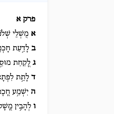
פרק א
א
מִ֭שְׁלֵי שְׁלֹמ
ב
לָדַ֣עַת חָכְמָ
ג
לָ֭קַחַת מוּסַ֣ר
ד
לָתֵ֣ת לִפְתָאי
ה
יִשְׁמַ֣ע חָ֭כָם
ו
לְהָבִ֣ין מָ֭שָׁל