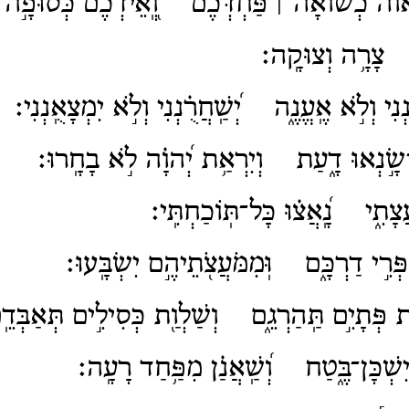
אוה
כְשׁוֹאָ֨ה ׀
פַּחְדְּכֶ֗ם וְֽ֭אֵידְכֶם כְּסוּפָ֣ה י
ם צָרָ֥ה וְצוּקָֽה׃
נִי וְלֹ֣א אֶֽעֱנֶ֑ה יְ֝שַֽׁחֲרֻ֗נְנִי וְלֹ֣א יִמְצָאֻֽנְנִי׃
שָׂ֣נְאוּ דָ֑עַת וְיִרְאַ֥ת יְ֝הוָ֗ה לֹ֣א בָחָֽרוּ׃
צָתִ֑י נָֽ֝אֲצ֗וּ כָּל־תּֽוֹכַחְתִּֽי׃
פְּרִ֣י דַרְכָּ֑ם וּֽמִמֹּעֲצֹ֖תֵיהֶ֣ם יִשְׂבָּֽעוּ׃
ת פְּתָיִ֣ם תַּֽהַרְגֵ֑ם וְשַׁלְוַ֖ת כְּסִילִ֣ים תְּאַבְּדֵ
 יִשְׁכָּן־בֶּ֑טַח וְ֝שַֽׁאֲנַ֗ן מִפַּ֥חַד רָעָֽה׃