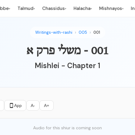
ebbe
Talmud
Chassidus
Halacha
Mishnayos
I
▾
▾
▾
▾
▾
Writings-with-rashi
005
001
001 - משלי פרק א
Mishlei - Chapter 1
App
A-
A+
Audio for this shiur is coming soon