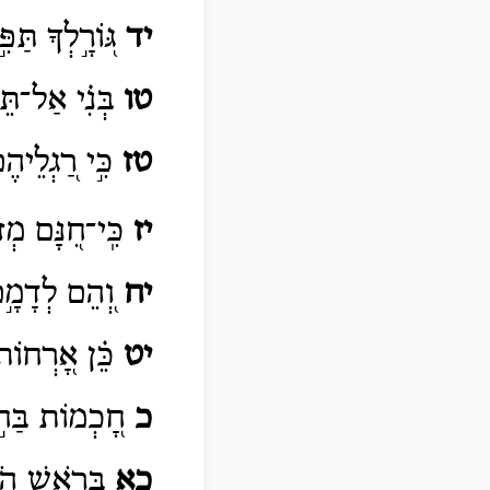
יד
גּ֭וֹרָ֣לְךָ תַּפ
טו
בְּנִ֗י אַל־תֵּל
טז
כִּ֣י רַ֭גְלֵיהֶ
יז
כִּֽי־חִ֭נָּם
מְזֹ
יח
וְ֭הֵם לְדָמָ֣ם 
יט
כֵּ֗ן אָ֭רְחוֹת
כ
חָ֭כְמוֹת בַּח֣וּ
כא
בְּרֹ֥אשׁ הֹֽמ