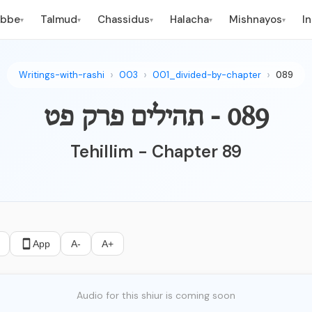
ebbe
Talmud
Chassidus
Halacha
Mishnayos
I
▾
▾
▾
▾
▾
Writings-with-rashi
003
001_divided-by-chapter
089
089 - תהילים פרק פט
Tehillim - Chapter 89
App
A-
A+
Audio for this shiur is coming soon