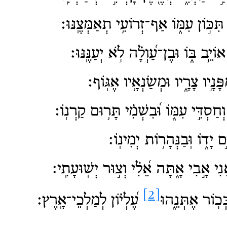
ּכּ֣וֹן עִמּ֑וֹ אַף־זְרוֹעִ֥י תְאַמְּצֶֽנּוּ׃
יֵ֣ב בּ֑וֹ וּבֶן־עַ֝וְלָ֗ה לֹ֣א יְעַנֶּֽנּוּ׃
ּנָ֣יו צָרָ֑יו וּמְשַׂנְאָ֥יו אֶגּֽוֹף׃
חַסְדִּ֣י עִמּ֑וֹ וּ֝בִשְׁמִ֗י תָּר֥וּם קַרְנֽוֹ׃
ם יָד֑וֹ וּֽבַנְּהָר֥וֹת יְמִינֽוֹ׃
י אָ֣בִי אָ֑תָּה אֵ֝לִ֗י וְצ֣וּר יְשֽׁוּעָתִֽי׃
[2]
כ֣וֹר אֶתְּנֵ֑הוּ
עֶ֝לְי֗וֹן לְמַלְכֵי־אָֽרֶץ׃