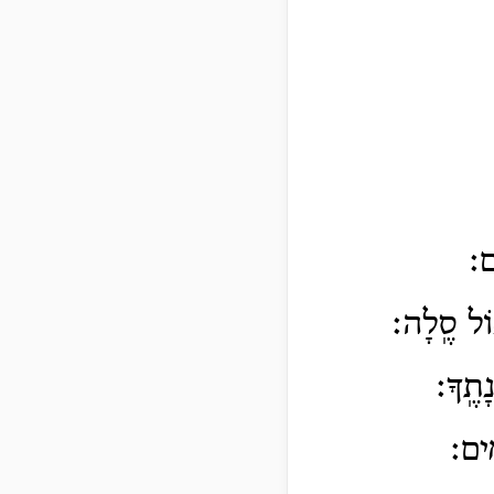
ם׃
֣וֹל סֶֽלָה׃
ָתֶֽךָ׃
ּֽים׃