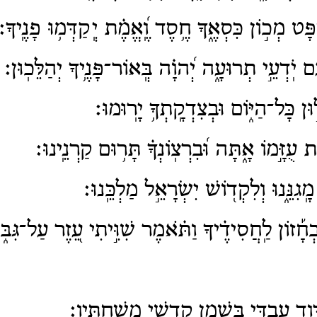
ּט מְכ֣וֹן כִּסְאֶ֑ךָ חֶ֥סֶד וֶֽ֝אֱמֶ֗ת יְֽקַדְּמ֥וּ פָנֶֽיךָ׃
יֹֽדְעֵ֣י תְרוּעָ֑ה יְ֝הוָ֗ה בְּֽאוֹר־פָּנֶ֥יךָ יְהַלֵּכֽוּן׃
֣וּן כָּל־הַיּ֑וֹם וּבְצִדְקָֽתְךָ֥ יָרֽוּמוּ׃
עֻזָּ֣מוֹ אָ֑תָּה וּ֝בִרְצֽוֹנְךָ֗ תָּר֥וּם קַרְנֵֽינוּ׃
ֽגִנֵּ֑נוּ וְלִקְד֖וֹשׁ יִשְׂרָאֵ֣ל מַלְכֵּֽנוּ׃
 בְחָ֡זוֹן לַֽחֲסִידֶ֗יךָ וַתֹּ֗אמֶר שִׁוִּ֣יתִי עֵ֭זֶר עַל־גִּבּ
ד עַבְדִּ֑י בְּשֶׁ֖מֶן קָדְשִׁ֣י מְשַׁחְתִּֽיו׃