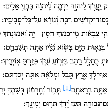
ַק יַֽעֲרֹ֣ךְ לַֽיהוָ֑ה יִדְמֶ֥ה לַֽ֝יהוָ֗ה בִּבְנֵ֥י אֵלִֽים׃
ּסוֹד־קְדֹשִׁ֣ים רַבָּ֑ה וְ֝נוֹרָ֗א עַל־כָּל־סְבִיבָֽיו׃
י צְבָא֗וֹת מִֽי־כָמ֖וֹךָֽ חֲסִ֥ין ׀ יָ֑הּ וֶ֝אֱמ֥וּנָתְךָ֗ ס
ְּגֵא֣וּת הַיָּ֑ם בְּשׂ֥וֹא גַ֝לָּ֗יו אַתָּ֥ה תְשַׁבְּחֵֽם׃
כֶֽחָלָ֣ל רָ֑הַב בִּזְר֥וֹעַ עֻ֝זְּךָ֗ פִּזַּ֥רְתָּ אֽוֹיְבֶֽיךָ׃
אַף־לְךָ֥ אָ֑רֶץ תֵּבֵ֥ל וּ֝מְלֹאָ֗הּ אַתָּ֥ה יְסַדְתָּֽם׃
[1]
ן אַתָּ֣ה בְרָאתָ֑ם
תָּב֥וֹר וְ֝חֶרְמ֗וֹן בְּשִׁמְךָ֥ יְרַנֵ
־גְּבוּרָ֑ה תָּעֹ֥ז יָֽ֝דְךָ֗ תָּר֥וּם יְמִינֶֽךָ׃