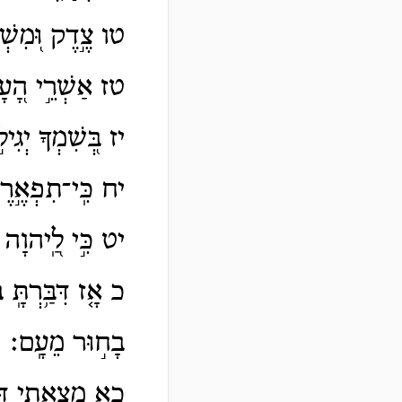
טו צֶ֣דֶק וּ֭מִשְׁפָ
טז אַשְׁרֵ֣י הָ֭עָם 
יז בְּ֭שִׁמְךָ יְגִיל
יח כִּֽי־תִפְאֶ֣רֶת 
יט כִּ֣י לַֽ֭יהוָה מָ
כ אָ֤ז דִּבַּ֥רְתָּֽ
בָח֣וּר מֵעָֽם׃
כא מָ֭צָאתִי דָּוִ֣