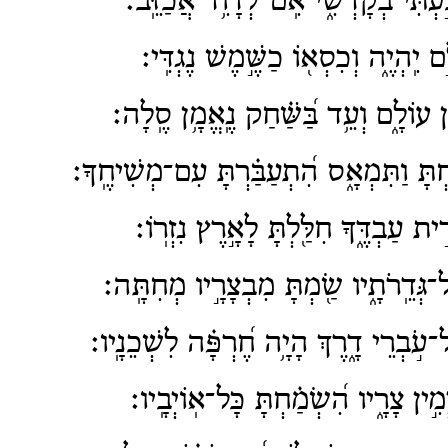
עְתִּי בְקָדְשִׁ֑י אִֽם־לְדָוִ֥ד אֲכַזֵּֽב׃
 יִֽהְיֶ֑ה וְכִסְא֖וֹ כַשֶּׁ֣מֶשׁ נֶגְדִּֽי׃
ֹן עוֹלָ֑ם וְעֵ֥ד בַּ֝שַּׁ֗חַק נֶֽאֱמָ֥ן סֶֽלָה׃
ְתָּ וַתִּמְאָ֑ס הִ֝תְעַבַּ֗רְתָּ עִם־מְשִׁיחֶֽךָ׃
ית עַבְדֶּ֑ךָ חִלַּ֖לְתָּ לָאָ֣רֶץ נִזְרֽוֹ׃
גְּדֵֽרֹתָ֑יו שַׂ֖מְתָּ מִבְצָרָ֣יו מְחִתָּֽה׃
עֹ֣בְרֵי דָ֑רֶךְ הָיָ֥ה חֶ֝רְפָּ֗ה לִשְׁכֵנָֽיו׃
ין צָרָ֑יו הִ֝שְׂמַ֗חְתָּ כָּל־אֽוֹיְבָֽיו׃