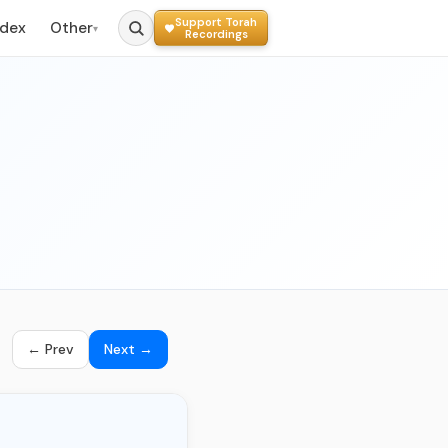
Support Torah
ndex
Other
▾
Recordings
← Prev
Next →