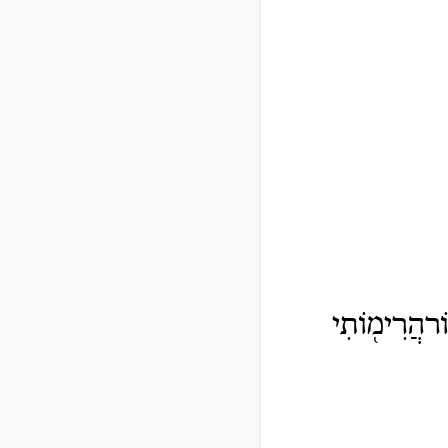
֑וֹרהֲרִימ֖וֹתִי