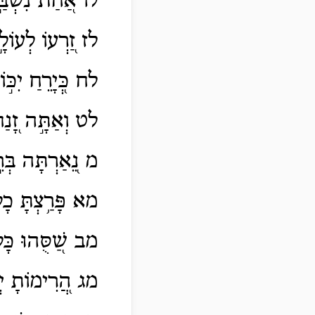
לו אַ֭חַת נִשְׁבַּ֣
לז זַ֭רְעוֹ לְעוֹלָ֣ם
לח כְּ֭יָרֵחַ יִכּ֣ו
לט וְאַתָּ֣ה זָ֭נַח
מ נֵ֭אַרְתָּה בְּרִ֣
מא פָּרַ֥צְתָּ כָל־
מב שַׁ֭סֻּהוּ כָּל־
מג הֲ֭רִימוֹתָ יְמִ֣