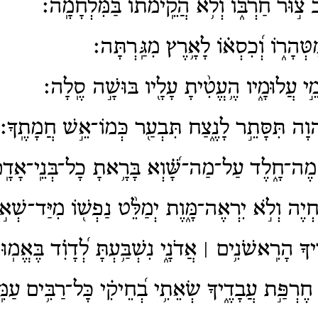
וּר חַרְבּ֑וֹ וְלֹ֥א הֲ֝קֵֽימֹת֗וֹ בַּמִּלְחָמָֽה׃
ְּהָר֑וֹ וְ֝כִסְא֗וֹ לָאָ֥רֶץ מִגַּֽרְתָּה׃
ֵ֣י עֲלוּמָ֑יו הֶ֥עֱטִ֨יתָ עָלָ֖יו בּוּשָׁ֣ה סֶֽלָה׃
ה תִּסָּתֵ֣ר לָנֶ֑צַח תִּבְעַ֖ר כְּמוֹ־אֵ֣שׁ חֲמָתֶֽךָ׃
ֶה־חָ֑לֶד עַל־מַה־שָּׁ֝֗וְא בָּרָ֥אתָ כָל־בְּנֵֽי־אָדָֽ
חְיֶה וְלֹ֣א יִרְאֶה־מָּ֑וֶת יְמַלֵּ֨ט נַפְשׁ֖וֹ מִיַּד־שְׁא
ךָ הָרִֽאשֹׁנִ֥ים ׀ אֲדֹנָ֑י נִשְׁבַּ֥עְתָּ לְ֝דָוִ֗ד בֶּאֱמֽוּנ
חֶרְפַּ֣ת עֲבָדֶ֑יךָ שְׂאֵתִ֥י בְ֝חֵיקִ֗י כָּל־רַבִּ֥ים עַמִ