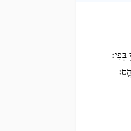
בְּפִֽי׃
הֶֽם׃