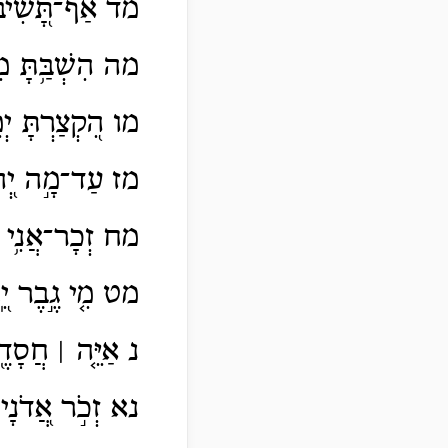
מד אַף־תָּ֭שִׁיב צ֣
מה הִשְׁבַּ֥תָּ מִט
מו הִ֭קְצַרְתָּ יְמ
מז עַד־מָ֣ה יְ֭הוָ
מח זְכָר־אֲנִ֥י מ
מט מִ֤י גֶ֣בֶר יִֽ֭
נ אַיֵּ֤ה ׀ חֲסָדֶ֖י
נא זְכֹ֣ר אֲ֭דֹנָי 