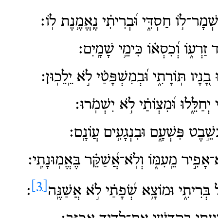
ָר־ל֣וֹ חַסְדִּ֑י וּ֝בְרִיתִ֗י נֶֽאֱמֶ֥נֶת לֽוֹ׃
 זַרְע֑וֹ וְ֝כִסְא֗וֹ כִּימֵ֥י שָׁמָֽיִם׃
֭נָיו תּֽוֹרָתִ֑י וּ֝בְמִשְׁפָּטַ֗י לֹ֣א יֵֽלֵכֽוּן׃
ַלֵּ֑לוּ וּ֝מִצְו͏ֹתַ֗י לֹ֣א יִשְׁמֹֽרוּ׃
שֵׁ֣בֶט פִּשְׁעָ֑ם וּבִנְגָעִ֥ים עֲו͏ֹנָֽם׃
אָפִ֣יר מֵֽעִמּ֑וֹ וְלֹֽא־אֲ֝שַׁקֵּ֗ר בֶּאֱמֽוּנָתִֽי׃
[3]
בְּרִיתִ֑י וּמוֹצָ֥א שְׂ֝פָתַ֗י לֹ֣א אֲשַׁנֶּֽה
׃