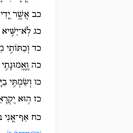
כב אֲשֶׁ֣ר יָ֭דִי תִ
כג לֹֽא־יַשִּׁ֣יא אוֹ
כד וְכַתּוֹתִ֣י מִפָ
כה וֶ֥אֱֽמוּנָתִ֣י וְ
כו וְשַׂמְתִּ֣י בַיָּ֣
כז ה֣וּא יִ֭קְרָאֵנִ
כח אַף־אָ֭נִי
בְּ