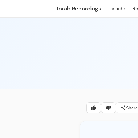
Torah Recordings
Tanach
R
▾
Share