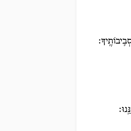
ְבִֽיבוֹתֶֽיךָ׃
ּֽנוּ׃