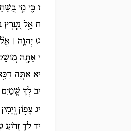
ז כִּ֤י מִ֣י בַ֭שַּׁח
ח אֵ֣ל נַֽ֭עֲרָץ בְ
ט יְהוָ֤ה ׀ אֱלֹ֘הֵ֤
י אַתָּ֣ה מ֭וֹשֵׁל ב
יא אַתָּ֤ה דִכִּ֣אתָ 
יב לְךָ֣ שָׁ֭מַיִם 
יג צָפ֣וֹן
וְ֭יָמִי
יד לְךָ֣ זְ֭רוֹעַ עִם