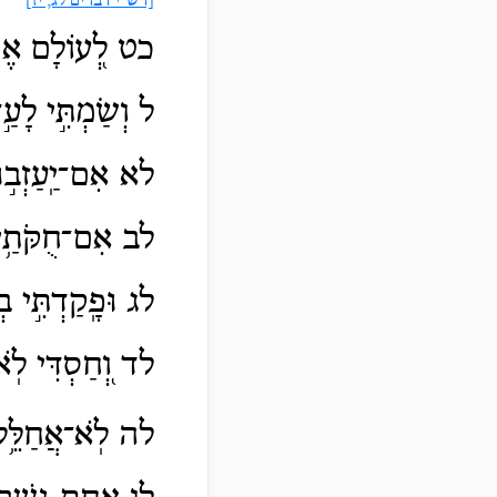
[רש"י דברים לג, יז]
כט לְ֭עוֹלָם אֶשְׁמ
ל וְשַׂמְתִּ֣י לָעַ֣ד
לא אִם־יַֽעַזְב֣וּ בָ
לב אִם־חֻקֹּתַ֥י יְח
לג וּפָֽקַדְתִּ֣י בְ
לד וְ֭חַסְדִּי לֹֽא־
לה לֹֽא־אֲחַלֵּ֥ל