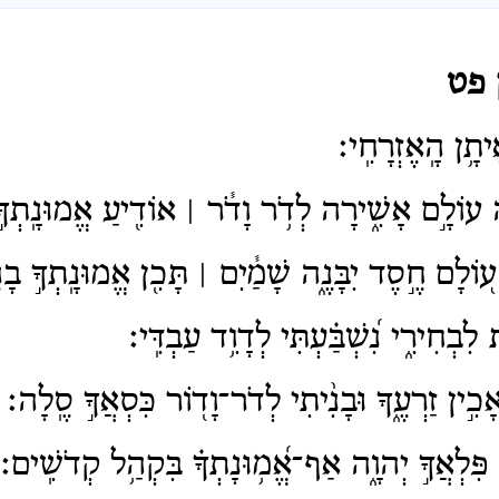
 פט
תָ֥ן הָֽאֶזְרָחִֽי׃
 עוֹלָ֣ם אָשִׁ֑ירָה לְדֹ֥ר וָדֹ֓ר ׀ אוֹדִ֖יעַ אֱמוּנָֽתְךָ֣ 
ע֭וֹלָם חֶ֣סֶד יִבָּנֶ֑ה שָׁמַ֓יִם ׀ תָּכִ֖ן אֱמוּנָֽתְךָ֣ בָ
לִבְחִירִ֑י נִ֝שְׁבַּ֗עְתִּי לְדָוִ֥ד עַבְדִּֽי׃
ין זַרְעֶ֑ךָ וּבָנִ֨יתִי לְדֹר־וָד֖וֹר כִּסְאֲךָ֣ סֶֽלָה׃
ִם פִּלְאֲךָ֣ יְהוָ֑ה אַף־אֱ֝מ֥וּנָתְךָ֗ בִּקְהַ֥ל קְדֹשִֽׁים׃