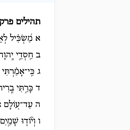
תהילים פרק
א מַ֝שְׂכִּ֗יל לְאֵי
ב חַֽסְדֵ֣י יְ֭הוָה
ג כִּֽי־אָמַ֗רְתִּי 
ד כָּרַ֣תִּי בְ֭רִית 
ה עַד־ע֭וֹלָם אָכִ֣
ו וְי֘וֹד֤וּ שָׁמַ֣י