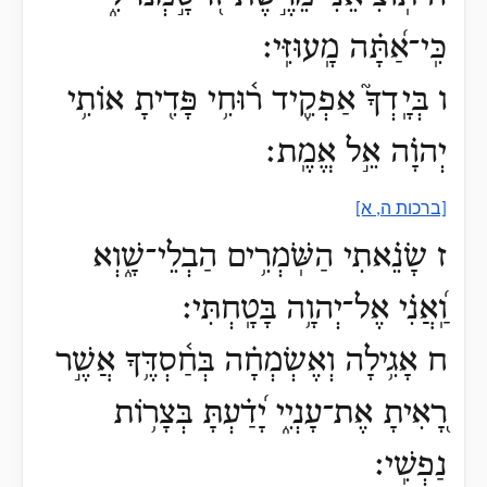
כִּֽי־אַ֝תָּ֗ה מָֽעוּזִּֽי׃
ו בְּיָֽדְךָ֮ אַפְקִ֪יד ר֫וּחִ֥י פָּדִ֖יתָ אוֹתִ֥י
יְהוָ֗ה אֵ֣ל אֱמֶֽת׃
[ברכות ה, א]
ז שָׂנֵ֗אתִי הַשֹּֽׁמְרִ֥ים הַבְלֵי־שָׁ֑וְא
וַֽ֝אֲנִ֗י אֶל־יְהוָ֥ה בָּטָֽחְתִּי׃
ח אָגִ֥ילָה וְאֶשְׂמְחָ֗ה בְּחַ֫סְדֶּ֥ךָ אֲשֶׁ֣ר
רָ֭אִיתָ אֶת־עָנְיִ֑י יָ֝דַ֗עְתָּ בְּצָר֥וֹת
נַפְשִֽׁי׃