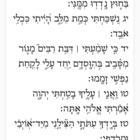
בַּח֑וּץ נָֽדְד֥וּ מִמֶּֽנִּי׃
יג נִ֭שְׁכַּחְתִּי כְּמֵ֣ת מִלֵּ֑ב הָ֝יִ֗יתִי כִּכְלִ֥י
אֹבֵֽד׃
יד כִּ֤י שָׁמַ֨עְתִּי ׀ דִּבַּ֥ת רַבִּים֮ מָג֪וֹר
מִסָּ֫בִ֥יב בְּהִוָּֽסְדָ֣ם יַ֣חַד עָלַ֑י לָקַ֖חַת
נַפְשִׁ֣י זָמָֽמוּ׃
טו וַֽאֲנִ֤י ׀ עָלֶ֣יךָ בָטַ֣חְתִּי יְהוָ֑ה
אָ֝מַ֗רְתִּי אֱלֹהַ֥י אָֽתָּה׃
טז בְּיָֽדְךָ֥ עִתֹּתָ֑י הַצִּ֘ילֵ֤נִי מִיַּד־אֽ֝וֹיְבַ֗י
וּמֵרֹֽדְפָֽי׃