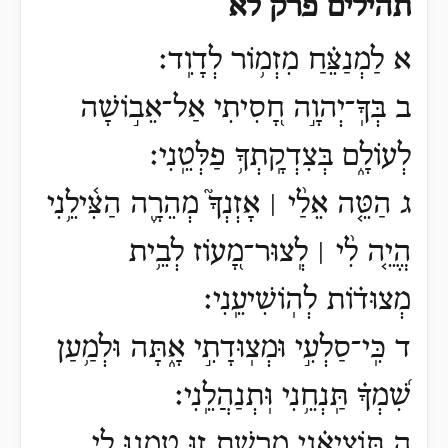
תהילים פרק לא
א לַמְנַצֵּ֗חַ מִזְמ֥וֹר לְדָוִֽד׃
ב בְּךָֽ־יְהוָ֣ה חָ֭סִיתִי אַל־אֵב֣וֹשָׁה
לְעוֹלָ֑ם בְּצִדְקָֽתְךָ֥ פַלְּטֵֽנִי׃
ג הַטֵּ֤ה אֵלַ֨י ׀ אָזְנְךָ֮ מְהֵרָ֪ה הַצִּ֫ילֵ֥נִי
הֱיֵ֤ה לִ֨י ׀ לְֽצוּר־מָ֭עוֹז לְבֵ֥ית
מְצוּד֗וֹת לְהֽוֹשִׁיעֵֽנִי׃
ד כִּֽי־סַלְעִ֣י וּמְצֽוּדָתִ֣י אָ֑תָּה וּלְמַ֥עַן
שִׁ֝מְךָ֗ תַּֽנְחֵ֥נִי וּֽתְנַהֲלֵֽנִי׃
ה תּֽוֹצִיאֵ֗נִי מֵרֶ֣שֶׁת ז֭וּ טָ֣מְנוּ לִ֑י