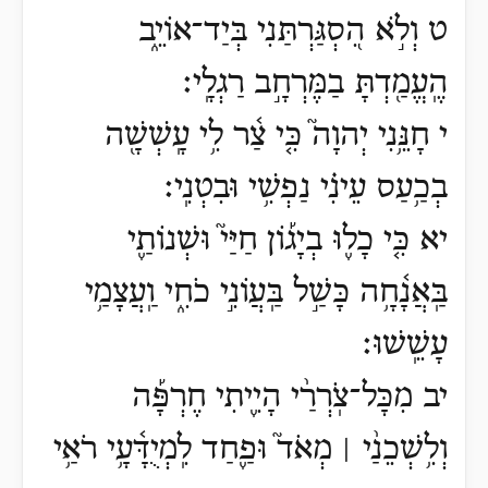
ט וְלֹ֣א הִ֭סְגַּרְתַּנִי בְּיַד־אוֹיֵ֑ב
הֶֽעֱמַ֖דְתָּ בַמֶּרְחָ֣ב רַגְלָֽי׃
י חָנֵּ֥נִי יְהוָה֮ כִּ֤י צַ֫ר לִ֥י עָֽשְׁשָׁ֖ה
בְכַ֥עַס עֵינִ֗י נַפְשִׁ֥י וּבִטְנִֽי׃
יא כִּ֤י כָל֪וּ בְיָג֡וֹן חַיַּי֮ וּשְׁנוֹתַ֪י
בַּֽאֲנָ֫חָ֥ה כָּשַׁ֣ל בַּֽעֲ
וֹ
נִ֣י כֹחִ֑י וַֽעֲצָמַ֥י
עָשֵֽׁשׁוּ׃
יב מִכָּל־צֹֽרְרַ֨י הָיִ֪יתִי חֶרְפָּ֡ה
וְלִ֥שְׁכֵנַ֨י ׀ מְאֹד֮ וּפַ֪חַד לִֽמְיֻדָּ֫עָ֥י רֹאַ֥י