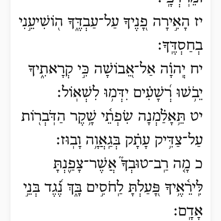
יז הָאִ֣ירָה פָ֭נֶיךָ עַל־עַבְדֶּ֑ךָ ה֖וֹשִׁיעֵ֣נִי
בְחַסְדֶּֽךָ׃
יח יְֽהוָ֗ה אַל־אֵ֭בוֹשָׁה כִּ֣י קְרָאתִ֑יךָ
יֵבֹ֥שׁוּ רְ֝שָׁעִ֗ים יִדְּמ֥וּ לִשְׁאֽוֹל׃
יט תֵּ֥אָלַ֗מְנָה שִׂפְתֵ֫י שָׁ֥קֶר הַדֹּֽבְר֖וֹת
עַל־צַדִּ֥יק עָתָ֗ק בְּגַֽאֲוָ֥ה וָבֽוּז׃
כ מָ֤ה רַֽב־טוּבְךָ֮ אֲשֶׁר־צָפַ֪נְתָּ
לִּֽירֵ֫אֶ֥יךָ פָּ֭עַלְתָּ לַֽחֹסִ֣ים בָּ֑ךְ נֶ֗֝גֶד בְּנֵ֣י
אָדָֽם׃