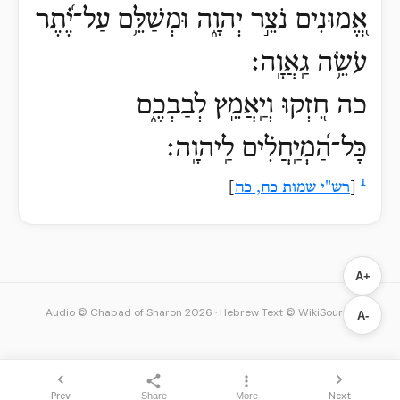
אֱ֭מוּנִים נֹצֵ֣ר יְהוָ֑ה וּמְשַׁלֵּ֥ם עַל־יֶ֗֝תֶר
עֹשֵׂ֥ה גַֽאֲוָֽה׃
כה חִ֭זְקוּ וְיַֽאֲמֵ֣ץ לְבַבְכֶ֑ם
כָּל־הַ֝מְיַֽחֲלִ֗ים לַֽיהוָֽה׃
1
[
רש"י שמות כח, כח
]
A+
Audio © Chabad of Sharon 2026
·
Hebrew Text © WikiSource
A-
Prev
Next
Share
More