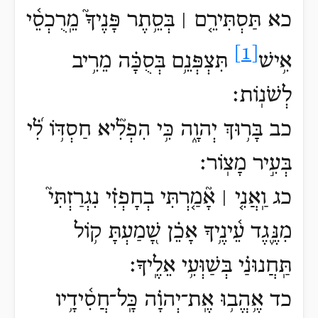
כא תַּסְתִּירֵ֤ם ׀ בְּסֵ֥תֶר פָּנֶיךָ֮ מֵֽרֻכְסֵ֫י
[1]
אִ֥ישׁ
תִּצְפְּנֵ֥ם בְּסֻכָּ֗ה מֵרִ֥יב
לְשֹׁנֽוֹת׃
כב בָּר֥וּךְ יְהוָ֑ה כִּ֥י הִפְלִ֘יא חַסְדּ֥וֹ לִ֗֝י
בְּעִ֣יר מָצֽוֹר׃
כג וַֽאֲנִ֤י ׀ אָ֘מַ֤רְתִּי בְחָפְזִ֗י נִגְרַזְתִּי֮
מִנֶּ֪גֶד עֵ֫ינֶ֥יךָ אָכֵ֗ן שָׁ֭מַעְתָּ ק֥וֹל
תַּֽחֲנוּנַ֗י בְּשַׁוְּעִ֥י אֵלֶֽיךָ׃
כד אֶ֥הֱב֥וּ אֶֽת־יְהוָ֗ה כָּֽל־חֲסִ֫ידָ֥יו