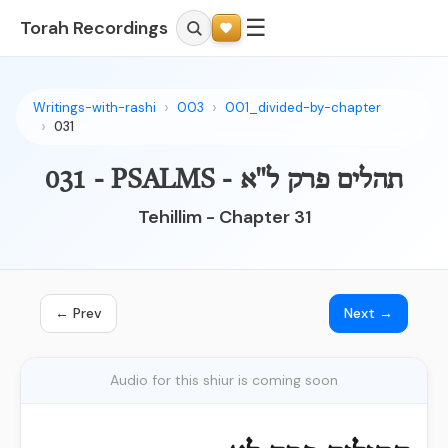
☰
Torah Recordings
Writings-with-rashi
003
001_divided-by-chapter
031
031 - PSALMS - תהלים פרק ל"א
Tehillim - Chapter 31
← Prev
Next →
Audio for this shiur is coming soon