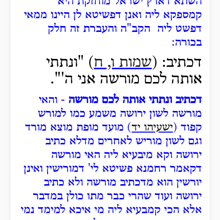
השתא דארץ ישראל מוחזקת היא
קמספקא ליה ואנן דפשיטא לן היינו ממאי
דפשט ליה הקב"ה והעברת זה חלק
בכורה:
דכתיב: (
שמות ו, ח
) "ונתתי
אותה לכם מורשה אני ה'".
דכתיב ונתתי אותה לכם מורשה
- והאי
מורשה לשון ירושה משמע כמו למורש
קפוד (
ישעיהו יד
) מועד מופת מוצא מורד
וגם לשון מוריש לאחרים מדלא כתיב
ירושה וקא מיבעיא ליה האי מורשה
דקאמר רחמנא פשיטא לי' דמורישין ואינן
יורשין הוא מדכתיב מורשה ולא כתיב
ירושה ועוד שהרי כבר מתו כולן במדבר
אלא הכי קמבעיא ליה מי איכא למימד נמי