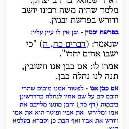
דא"ר שמואל בר רב יצחק:
מלמד שהיה משה רבינו יושב
ודורש בפרשת יבמין.
בפרשת יבמין
- ובן אין לו עיין עליו:
שנאמר: (
דברים כה, ה
) "כי
ישבו אחים יחדו".
אמרו לו: אם כבן אנו חשובין,
תנה לנו נחלה כבן.
אם כבן אנו
- לפטור אמנו מיבום שהרי
היבם קם על שם אחיו לנחלה כדדרשינן
ביבמות (דף כד.) והבן מונעו מלייבם את
אמו ומלירש את אביו ופוטר הוא את אמו
ויורש את אביו ואף הבת כן וסברא בעלמא