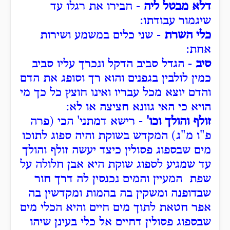
דלא מבטל ליה
- חבירו את רגלו עד
שיגמור עבודתו:
כלי השרת
- שני כלים במשמע ושירות
אחת:
סיב
- הגדל סביב הדקל ונכרך עליו סביב
כמין לולבין בגפנים והוא רך וסופג את הדם
והדם יוצא מכל עבריו ואינו חוצץ כל כך מי
הויא כי האי גוונא חציצה או לא:
זולף והולך וכו'
- רישא דמתני' הכי (פרה
פ"ו מ"ג) המקדש בשוקת והיה ספוג לתוכו
מים שבספוג פסולין כיצד יעשה זולף והולך
עד שמגיע לספוג שוקת היא אבן חלולה על
שפת המעיין והמים נכנסין לה דרך חור
שבדופנה ומשקין בה בהמות ומקדשין בה
אפר חטאת לתוך מים חיים והיא הכלי מים
שבספוג פסולין דחיים אל כלי בעינן שיהו