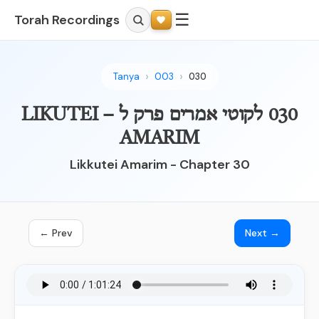
☰
Torah Recordings
Tanya
003
030
030 לקוטי אמרים פרק ל – LIKUTEI
AMARIM
Likkutei Amarim - Chapter 30
← Prev
Next →