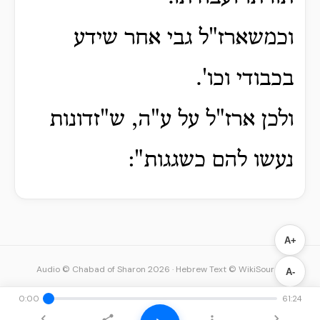
וכמשארז"ל גבי אחר שידע
בכבודי וכו'.
ולכן ארז"ל על ע"ה, ש"זדונות
נעשו להם כשגגות":
A+
Audio © Chabad of Sharon 2026
·
Hebrew Text © WikiSource
A-
0:00
61:24