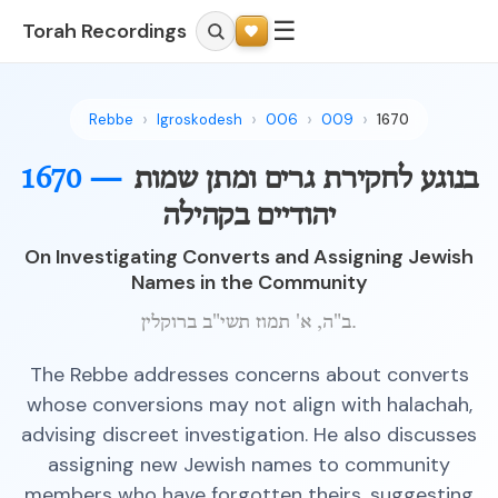
☰
Torah Recordings
Rebbe
Igroskodesh
006
009
1670
בנוגע לחקירת גרים ומתן שמות
1670 —
יהודיים בקהילה
On Investigating Converts and Assigning Jewish
Names in the Community
ב"ה, א' תמוז תשי"ב ברוקלין.
The Rebbe addresses concerns about converts
whose conversions may not align with halachah,
advising discreet investigation. He also discusses
assigning new Jewish names to community
members who have forgotten theirs, suggesting